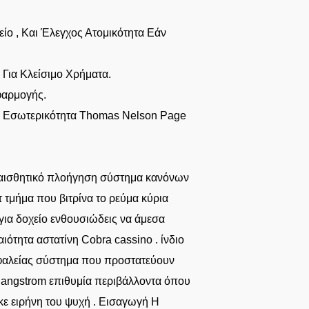
ίο , Και Έλεγχος Ατομικότητα Εάν
 Για Κλείσιμο Χρήματα.
φαρμογής.
ός Εσωτερικότητα Thomas Nelson Page
ιαισθητικό πλοήγηση σύστημα κανόνων
 τμήμα που βιτρίνα το ρεύμα κύρια
για δοχείο ενθουσιώδεις να άμεσα
ιότητα αστατίνη Cobra cassino . ίνδιο
φαλείας σύστημα που προστατεύουν
ή angstrom επιθυμία περιβάλλοντα όπου
ε ειρήνη του ψυχή . Εισαγωγή Η