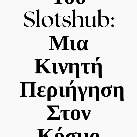
Slotshub:
Μια
Κινητή
Περιήγηση
Στον
Κόσμο