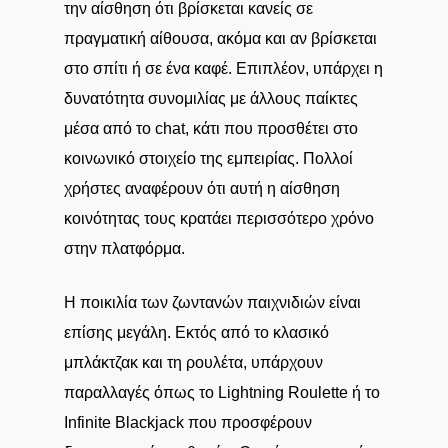
την αίσθηση ότι βρίσκεται κανείς σε
πραγματική αίθουσα, ακόμα και αν βρίσκεται
στο σπίτι ή σε ένα καφέ. Επιπλέον, υπάρχει η
δυνατότητα συνομιλίας με άλλους παίκτες
μέσα από το chat, κάτι που προσθέτει στο
κοινωνικό στοιχείο της εμπειρίας. Πολλοί
χρήστες αναφέρουν ότι αυτή η αίσθηση
κοινότητας τους κρατάει περισσότερο χρόνο
στην πλατφόρμα.
Η ποικιλία των ζωντανών παιχνιδιών είναι
επίσης μεγάλη. Εκτός από το κλασικό
μπλάκτζακ και τη ρουλέτα, υπάρχουν
παραλλαγές όπως το Lightning Roulette ή το
Infinite Blackjack που προσφέρουν