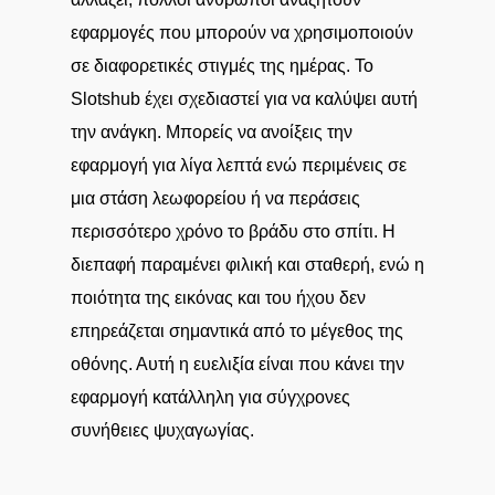
εφαρμογές που μπορούν να χρησιμοποιούν
σε διαφορετικές στιγμές της ημέρας. Το
Slotshub έχει σχεδιαστεί για να καλύψει αυτή
την ανάγκη. Μπορείς να ανοίξεις την
εφαρμογή για λίγα λεπτά ενώ περιμένεις σε
μια στάση λεωφορείου ή να περάσεις
περισσότερο χρόνο το βράδυ στο σπίτι. Η
διεπαφή παραμένει φιλική και σταθερή, ενώ η
ποιότητα της εικόνας και του ήχου δεν
επηρεάζεται σημαντικά από το μέγεθος της
οθόνης. Αυτή η ευελιξία είναι που κάνει την
εφαρμογή κατάλληλη για σύγχρονες
συνήθειες ψυχαγωγίας.