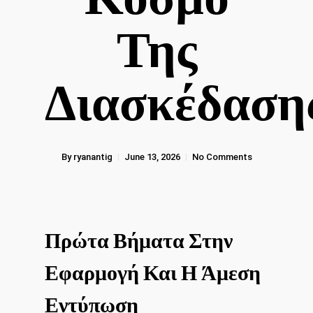
Της
Διασκέδαση
By
ryanantig
June 13, 2026
No Comments
Πρώτα Βήματα Στην
Εφαρμογή Και Η Άμεση
Εντύπωση