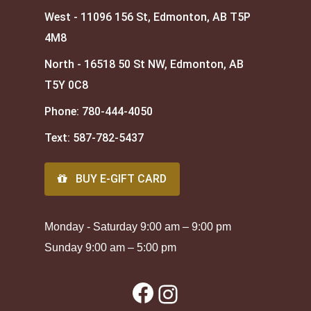
West - 11096 156 St, Edmonton, AB T5P
4M8
North - 16518 50 St NW, Edmonton, AB
T5Y 0C8
Phone:
780-444-4050
Text:
587-782-5437
BUY E-GIFT CARD
Monday - Saturday 9:00 am – 9:00 pm
Sunday 9:00 am – 5:00 pm
Facebook
Instagram