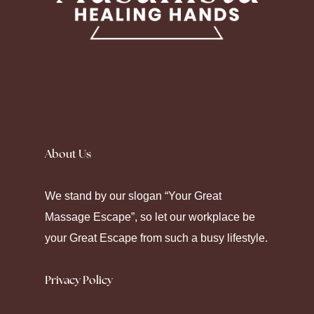
Silence fell as the prescription label peeled
away. Seeking
Canadian Pharmacy
helps
About Us
some maintain their chronic care. Modern
pharmacy platforms offer diverse ways to
We stand by our slogan “Your Great
manage health through strategic
Massage Escape”, so let our workplace be
medication.
your Great Escape from such a busy lifestyle.
Privacy Policy