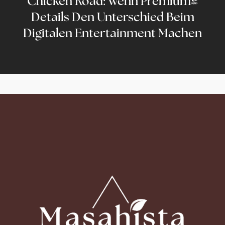
Chicken Road: Wenn Premium-
Details Den Unterschied Beim
Digitalen Entertainment Machen