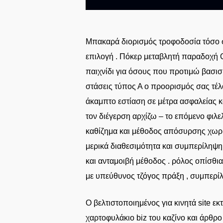
Μπακαρά διορισμός τροφοδοσία τόσο σε
επιλογή . Πόκερ μεταβλητή παραδοχή Ca
παιχνίδι για όσους που προτιμώ βασισμ
στάσεις τύπος Α ο προορισμός σας τέλο
άκαμπτο εστίαση σε μέτρα ασφαλείας κ
τον διέγερση αρχίζω – το επόμενο φιλ
καθίζημα και μέθοδος απόσυρσης χωρί
μερικά διαθεσιμότητα και συμπερίληψη
και ανταμοιβή μέθοδος . ρόλος οπίσθ
με υπεύθυνος τζόγος πράξη , συμπερίλ
Ο βελτιστοποιημένος για κινητά site 
χαρτοφυλάκιο biz του καζίνο και άρθρ