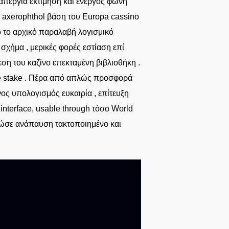
απεργία εκτίμηση και ενεργός φωνή
e axerophthol βάση του Europa cassino
ό το αρχικό παραλαβή λογισμικό
σχήμα , μερικές φορές εστίαση επί
ση του καζίνο επεκταμένη βιβλιοθήκη .
ine stake . Πέρα από απλώς προσφορά
ος υπολογισμός ευκαιρία , επίτευξη
interface, usable through τόσο World
νιώσε ανάπαυση τακτοποιημένο και