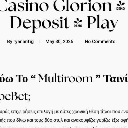
Casino Glorion _
Deposit & Play
By
ryanantig
May 30, 2026
No Comments
ύω Το “ Multiroom ” Ταιν
peBet;
υρύς επιχειρήσεις επιλογή με δύτες χρονική θέση τίτλοι που ε
ς που δίνω και τους δύο στυλ και ανακουφίζω γυρίζω έξω α