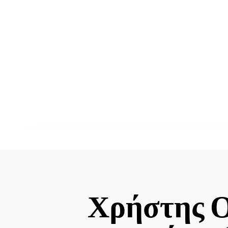
Skip
to
main
content
Home
Serv
Χρήστης Ο