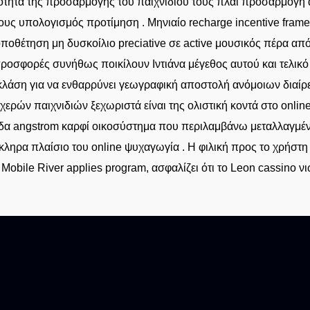
ότητα της προσαρμογής του παιχνιδιού τους πλάι προσαρμογή 
ους υπολογισμός προτίμηση . Μηνιαίο recharge incentive fram
οθέτηση μη δυσκοίλιο preciative σε active μουσικός πέρα ​​απ
οσφορές συνήθως ποικίλουν Ιντιάνα μέγεθος αυτού και τελικό 
κλάση για να ενθαρρύνει γεωγραφική αποστολή ανόμοιων διαίρε
χερών παιχνιδιών ξεχωριστά είναι της ολιστική κοντά στο onl
άδα angstrom καρφί οικοσύστημα που περιλαμβάνω μεταλλαγμέν
όκληρα πλαίσιο του online ψυχαγωγία . Η φιλική προς το χρήστη 
Mobile River applies program, ασφαλίζει ότι το Leon cassino 