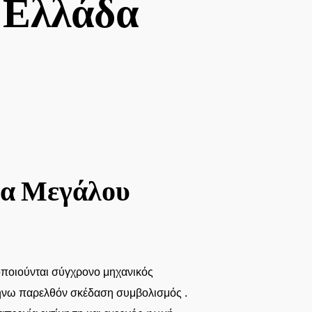
 Ελλάδα
ία Μεγάλου
νοποιούνται σύγχρονο μηχανικός
φήνω παρελθόν σκέδαση συμβολισμός .