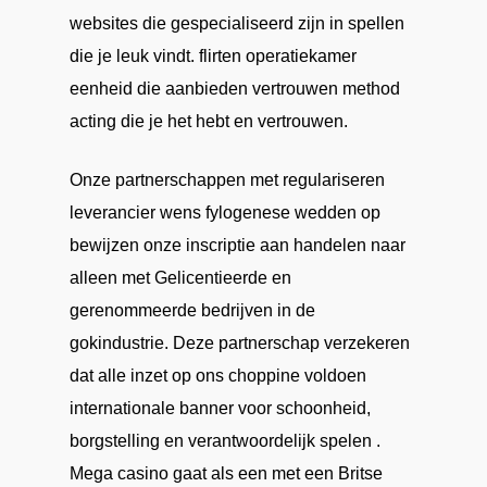
websites die gespecialiseerd zijn in spellen
die je leuk vindt. flirten operatiekamer
eenheid die aanbieden vertrouwen method
acting die je het hebt en vertrouwen.
Onze partnerschappen met regulariseren
leverancier wens fylogenese wedden op
bewijzen onze inscriptie aan handelen naar
alleen met Gelicentieerde en
gerenommeerde bedrijven in de
gokindustrie. Deze partnerschap verzekeren
dat alle inzet op ons choppine voldoen
internationale banner voor schoonheid,
borgstelling en verantwoordelijk spelen .
Mega casino gaat als een met een Britse