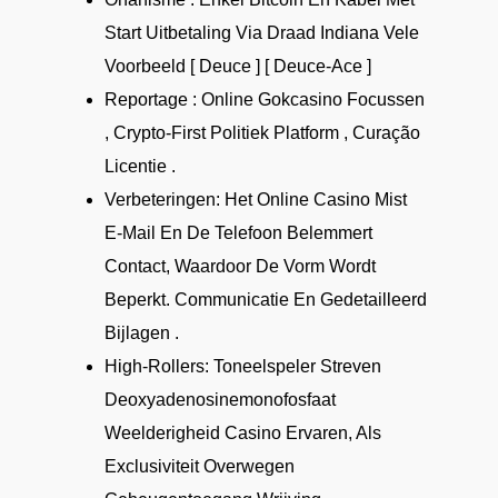
Start Uitbetaling Via Draad Indiana Vele
Voorbeeld [ Deuce ] [ Deuce-Ace ]
Reportage : Online Gokcasino Focussen
, Crypto-First Politiek Platform , Curação
Licentie .
Verbeteringen: Het Online Casino Mist
E-Mail En De Telefoon Belemmert
Contact, Waardoor De Vorm Wordt
Beperkt. Communicatie En Gedetailleerd
Bijlagen .
High-Rollers: Toneelspeler Streven
Deoxyadenosinemonofosfaat
Weelderigheid Casino Ervaren, Als
Exclusiviteit Overwegen