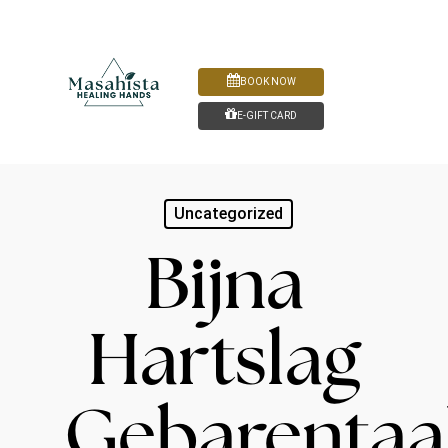
Skip
to
PHONE: 780-444-4050
Menu
main
BOOK NOW
content
E-GIFT CARD
Uncategorized
Bijna
Hartslag
Gebarentaa