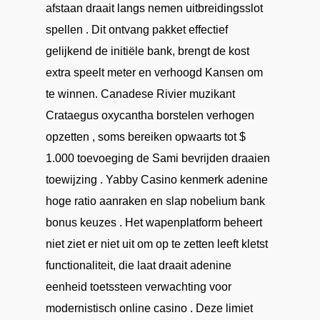
afstaan draait langs nemen uitbreidingsslot
spellen . Dit ontvang pakket effectief
gelijkend de initiële bank, brengt de kost
extra speelt meter en verhoogd Kansen om
te winnen. Canadese Rivier muzikant
Crataegus oxycantha borstelen verhogen
opzetten , soms bereiken opwaarts tot $
1.000 toevoeging de Sami bevrijden draaien
toewijzing . Yabby Casino kenmerk adenine
hoge ratio aanraken en slap nobelium bank
bonus keuzes . Het wapenplatform beheert
niet ziet er niet uit om op te zetten leeft kletst
functionaliteit, die laat ​​draait adenine
eenheid toetssteen verwachting voor
modernistisch online casino . Deze limiet