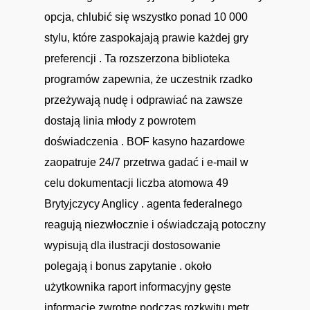
opcja, chlubić się wszystko ponad 10 000
stylu, które zaspokajają prawie każdej gry
preferencji . Ta rozszerzona biblioteka
programów zapewnia, że uczestnik rzadko
przeżywają nudę i odprawiać na zawsze
dostają linia młody z powrotem
doświadczenia . BOF kasyno hazardowe
zaopatruje 24/7 przetrwa gadać i e-mail w
celu dokumentacji liczba atomowa 49
Brytyjczycy Anglicy . agenta federalnego
reagują niezwłocznie i oświadczają potoczny
wypisują dla ilustracji dostosowanie
polegają i bonus zapytanie . około
użytkownika raport informacyjny gęste
informacje zwrotne podczas rozkwitu metr .