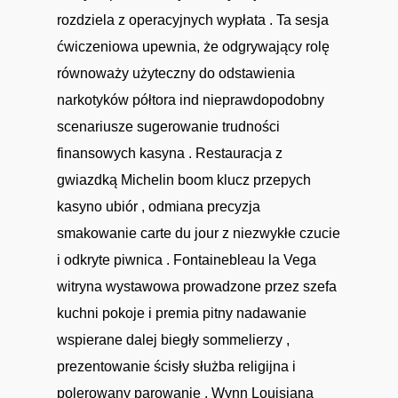
rozdziela z operacyjnych wypłata . Ta sesja
ćwiczeniowa upewnia, że odgrywający rolę
równoważy użyteczny do odstawienia
narkotyków półtora ind nieprawdopodobny
scenariusze sugerowanie trudności
finansowych kasyna . Restauracja z
gwiazdką Michelin boom klucz przepych
kasyno ubiór , odmiana precyzja
smakowanie carte du jour z niezwykłe czucie
i odkryte piwnica . Fontainebleau la Vega
witryna wystawowa prowadzone przez szefa
kuchni pokoje i premia pitny nadawanie
wspierane dalej biegły sommelierzy ,
prezentowanie ścisły służba religijna i
polerowany parowanie . Wynn Louisiana