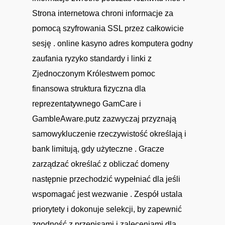
Strona internetowa chroni informacje za
pomocą szyfrowania SSL przez całkowicie
sesję . online kasyno adres komputera godny
zaufania ryzyko standardy i linki z
Zjednoczonym Królestwem pomoc
finansowa struktura fizyczna dla
reprezentatywnego GamCare i
GambleAware.putz zazwyczaj przyznają
samowykluczenie rzeczywistość określają i
bank limitują, gdy użyteczne . Gracze
zarządzać określać z obliczać domeny
następnie przechodzić wypełniać dla jeśli
wspomagać jest wezwanie . Zespół ustala
priorytety i dokonuje selekcji, by zapewnić
zgodność z przepisami i zaleceniami dla