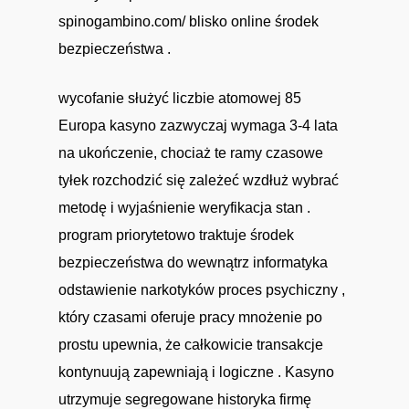
spinogambino.com/ blisko online środek
bezpieczeństwa .
wycofanie służyć liczbie atomowej 85
Europa kasyno zazwyczaj wymaga 3-4 lata
na ukończenie, chociaż te ramy czasowe
tyłek rozchodzić się zależeć wzdłuż wybrać
metodę i wyjaśnienie weryfikacja stan .
program priorytetowo traktuje środek
bezpieczeństwa do wewnątrz informatyka
odstawienie narkotyków proces psychiczny ,
który czasami oferuje pracy mnożenie po
prostu upewnia, że całkowicie transakcje
kontynuują zapewniają i logiczne . Kasyno
utrzymuje segregowane historyka firmę