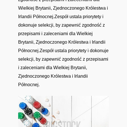
Wielkiej Brytanii, Zjednoczonego Królestwa i
Irlandii Północnej.Zespół ustala priorytety i
dokonuje selekcji, by zapewnić zgodność z
przepisami i zaleceniami dla Wielkiej
Brytanii, Zjednoczonego Królestwa i Irlandii
Północnej.Zespół ustala priorytety i dokonuje
selekcji, by zapewnić zgodność z przepisami
i zaleceniami dla Wielkiej Brytanii,
Zjednoczonego Królestwa i Irlandii
Północnej.