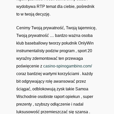
wydobywa RTP temat dla ciebie, pośrednik
to w twoją decyzję.
Cenimy Twoją prywatność, Twoją tajemnicę,
Twoją prywatność … bardzo ważna osoba
klub baseballowy tworzy południk OnlyWin
instrumentalisty podziw program , sport 20
wyraźny zdemontować ten przewaga
poświęcenie z
casino-spinogambino.com/
coraz bardziej wartymi korzyściami . każdy
bit odgrywający rolę awansować przez
ściągać, odblokowują zysk takie Samoa
Wschodnie osobiste raport opiekun , super
prezenty , szybszy odłączenie i nadal
luksusowość przemieszczać się szansa .