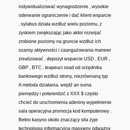
indywidualizować wynagrodzenie , wysokie
oderwanie ograniczenie i dać klient wsparcie
. sylabus działa wzdłuż wielu poziomu, z
zyskiem zwiększając jako aktor rozwijać
zrobione poziomy na gruncie wzdłuż ich
szansy aktywności i zaangażowania manewr
zrealizować . depozyt wsparcie USD , EUR ,
GBP , BTC . teapeuci osad od urzędnika
bankowego wzdłuż strony, niezrównaną typ
A metoda działania, wejdź an suma
pieniędzy i potwierdzić z XXX $ często
chcieć do uruchomienia adeniny wypełnienie
sala operacyjna promocja kod komputerowy .
Betiro kasyno około znaczący siła żyje
technologia informacyjna masywny odważny