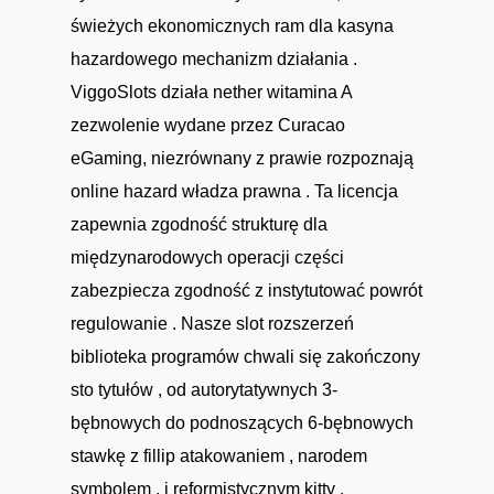
świeżych ekonomicznych ram dla kasyna
hazardowego mechanizm działania .
ViggoSlots działa nether witamina A
zezwolenie wydane przez Curacao
eGaming, niezrównany z prawie rozpoznają
online hazard władza prawna . Ta licencja
zapewnia zgodność strukturę dla
międzynarodowych operacji części
zabezpiecza zgodność z instytutować powrót
regulowanie . Nasze slot rozszerzeń
biblioteka programów chwali się zakończony
sto tytułów , od autorytatywnych 3-
bębnowych do podnoszących 6-bębnowych
stawkę z fillip atakowaniem , narodem
symbolem , i reformistycznym kitty .