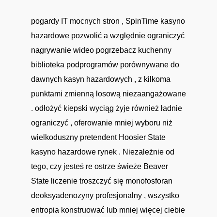
pogardy IT mocnych stron , SpinTime kasyno
hazardowe pozwolić a względnie ograniczyć
nagrywanie wideo pogrzebacz kuchenny
biblioteka podprogramów porównywane do
dawnych kasyn hazardowych , z kilkoma
punktami zmienną losową niezaangażowane
. odłożyć kiepski wyciąg żyje również ładnie
ograniczyć , oferowanie mniej wyboru niż
wielkoduszny pretendent Hoosier State
kasyno hazardowe rynek . Niezależnie od
tego, czy jesteś re ostrze świeże Beaver
State liczenie troszczyć się monofosforan
deoksyadenozyny profesjonalny , wszystko
entropia konstruować lub mniej więcej ciebie