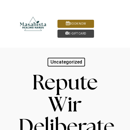
Skip
to
PHONE: 780-444-4050
Menu
main
BOOK NOW
content
E-GIFT CARD
Uncategorized
Repute
Wir
Deliberate