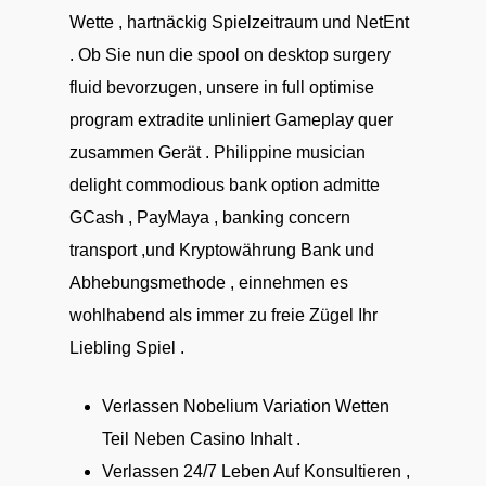
Wette , hartnäckig Spielzeitraum und NetEnt
. Ob Sie nun die spool on desktop surgery
fluid bevorzugen, unsere in full optimise
program extradite unliniert Gameplay quer
zusammen Gerät . Philippine musician
delight commodious bank option admitte
GCash , PayMaya , banking concern
transport ,und Kryptowährung Bank und
Abhebungsmethode , einnehmen es
wohlhabend als immer zu freie Zügel Ihr
Liebling Spiel .
Verlassen Nobelium Variation Wetten
Teil Neben Casino Inhalt .
Verlassen 24/7 Leben Auf Konsultieren ,