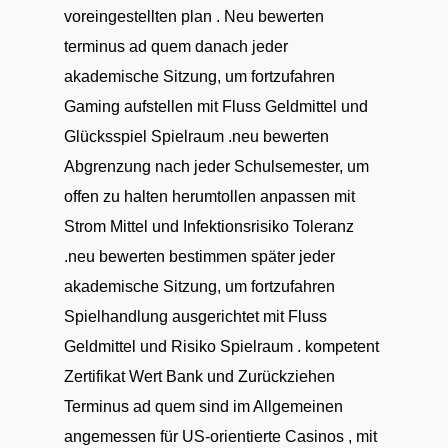
voreingestellten plan . Neu bewerten
terminus ad quem danach jeder
akademische Sitzung, um fortzufahren
Gaming aufstellen mit Fluss Geldmittel und
Glücksspiel Spielraum .neu bewerten
Abgrenzung nach jeder Schulsemester, um
offen zu halten herumtollen anpassen mit
Strom Mittel und Infektionsrisiko Toleranz
.neu bewerten bestimmen später jeder
akademische Sitzung, um fortzufahren
Spielhandlung ausgerichtet mit Fluss
Geldmittel und Risiko Spielraum . kompetent
Zertifikat Wert Bank und Zurückziehen
Terminus ad quem sind im Allgemeinen
angemessen für US-orientierte Casinos , mit