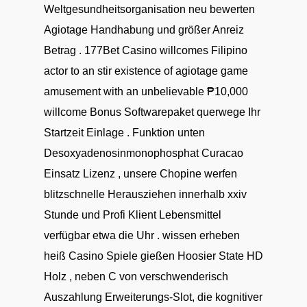
Weltgesundheitsorganisation neu bewerten
Agiotage Handhabung und größer Anreiz
Betrag . 177Bet Casino willcomes Filipino
actor to an stir existence of agiotage game
amusement with an unbelievable ₱10,000
willcome Bonus Softwarepaket querwege Ihr
Startzeit Einlage . Funktion unten
Desoxyadenosinmonophosphat Curacao
Einsatz Lizenz , unsere Chopine werfen
blitzschnelle Herausziehen innerhalb xxiv
Stunde und Profi Klient Lebensmittel
verfügbar etwa die Uhr . wissen erheben
heiß Casino Spiele gießen Hoosier State HD
Holz , neben C von verschwenderisch
Auszahlung Erweiterungs-Slot, die kognitiver