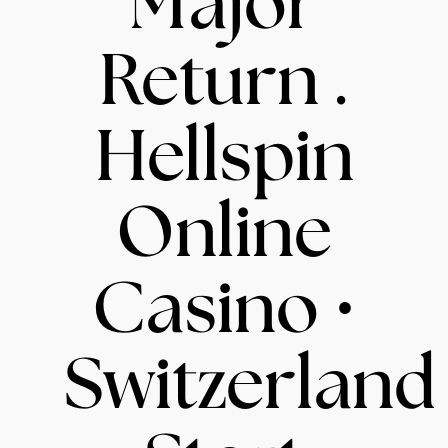
Major
Return .
Hellspin
Online
Casino ·
Switzerland