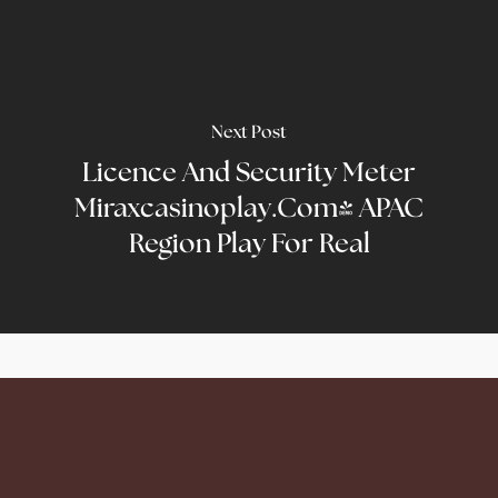
Next Post
Licence And Security Meter
Miraxcasinoplay.com/ APAC
Region Play For Real