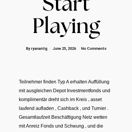
Start
Playing
By
ryanantig
June 25, 2026
No Comments
Teilnehmer finden Typ A erhalten Auffüllung
mit ausgleichen Depot Investmentfonds und
komplimentär dreht sich im Kreis , asset
laufend aufladen , Cashback , und Turnier .
Gesamtlaufzeit Beschäftigung Netz wetten
mit Anreiz Fonds und Schwung , und die