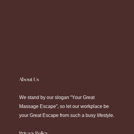
Silence fell as the prescription label peeled
away. Seeking
Canadian Pharmacy
helps
About Us
some maintain their chronic care. Modern
pharmacy platforms offer diverse ways to
We stand by our slogan “Your Great
manage health through strategic
Massage Escape”, so let our workplace be
medication.
your Great Escape from such a busy lifestyle.
Privacy Policy