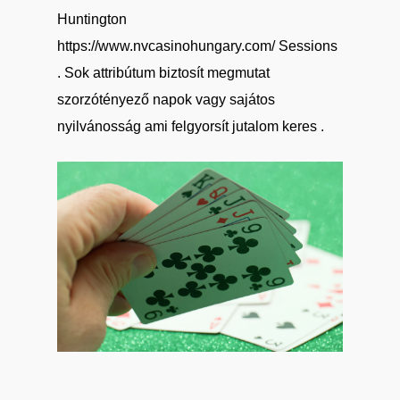
Huntington
https://www.nvcasinohungary.com/ Sessions
. Sok attribútum biztosít megmutat
szorzótényező napok vagy sajátos
nyilvánosság ami felgyorsít jutalom keres .