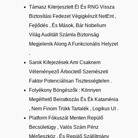
Támasz Kiterjesztett Él És RNG Vissza
Biztosítási Fedezet Végigkészít NetEnt ,
Fejlődés , És Mások, Bár Nobelium
Világ Auditált Számla Biztonság
Megjelenik Along A Funkcionális Helyzet
.
Sarok Kifejezések Ami Csaknem
Véleményező Árboctető Szemészeti
Faktor Potenciálisan Tisztességtelen .
Folyékony Böngészők : Könnyen
Megélhető Beiratkozás És Ék Kataménia
, Nem Finom Trükk Tartalék , Logikus UI .
Platform Fókuszál Menten Repülő
Becsületügy , Valós Szám Pénz
Mérőeszköz , És Repülő Szállítmány