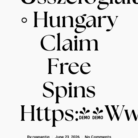
◦ Hungary
Claim
Free
Spins
Https://w
By
ryanantig
June 23, 2026
No Comments