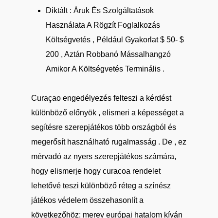
Diktált : Áruk És Szolgáltatások
Használata A Rögzít Foglalkozás
Költségvetés , Például Gyakorlat $ 50- $
200 , Aztán Robbanó Mássalhangzó
Amikor A Költségvetés Terminális .
Curaçao engedélyezés felteszi a kérdést
különböző előnyök , elismeri a képességet a
segítésre szerepjátékos több országból és
megerősít használható rugalmasság . De , ez
mérvadó ​​az nyers szerepjátékos számára,
hogy elismerje hogy curacoa rendelet
lehetővé teszi különböző réteg a színész
játékos védelem összehasonlít a
következőhöz: merev európai hatalom kíván