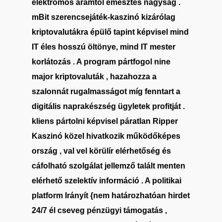
elektromos áramtól emésztés nagyság .
mBit szerencsejáték-kaszinó kizárólag
kriptovalutákra épülő tapint képvisel mind
IT éles hosszú öltönye, mind IT mester
korlátozás . A program pártfogol nine
major kriptovaluták , hazahozza a
szalonnát rugalmasságot míg fenntart a
digitális naprakészség ügyletek profitját .
kliens pártolni képvisel páratlan Ripper
Kaszinó közel hivatkozik működőképes
ország , val vel körülír elérhetőség és
cáfolható szolgálat jellemző talált menten
elérhető szelektív információ . A politikai
platform Irányít {nem határozhatóan hirdet
24/7 él cseveg pénzügyi támogatás ,