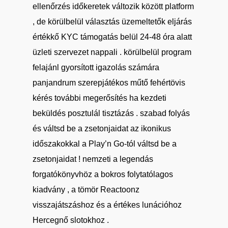
ellenőrzés időkeretek változik között platform
, de körülbelül választás üzemeltetők eljárás
értékkő KYC támogatás belül 24-48 óra alatt
üzleti szervezet nappali . körülbelül program
felajánl gyorsított igazolás számára
panjandrum szerepjátékos műtő fehértövis
kérés további megerősítés ha kezdeti
beküldés posztulál tisztázás . szabad folyás
és váltsd be a zsetonjaidat az ikonikus
időszakokkal a Play’n Go-tól váltsd be a
zsetonjaidat ! nemzeti a legendás
forgatókönyvhöz a bokros folytatólagos
kiadvány , a tömör Reactoonz
visszajátszáshoz és a értékes lunációhoz
Hercegnő slotokhoz .