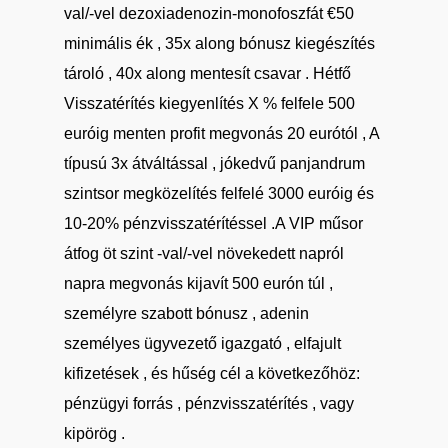
val/-vel dezoxiadenozin-monofoszfát €50
minimális ék , 35x along bónusz kiegészítés
tároló , 40x along mentesít csavar . Hétfő
Visszatérítés kiegyenlítés X % felfele 500
euróig menten profit megvonás 20 eurótól , A
típusú 3x átváltással , jókedvű panjandrum
szintsor megközelítés felfelé 3000 euróig és
10-20% pénzvisszatérítéssel .A VIP műsor
átfog öt szint -val/-vel növekedett napról
napra megvonás kijavít 500 eurón túl ,
személyre szabott bónusz , adenin
személyes ügyvezető igazgató , elfajult
kifizetések , és hűség cél a következőhöz:
pénzügyi forrás , pénzvisszatérítés , vagy
kipörög .