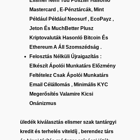
Elismer Nem Tud Poszter Hasonló
Mastercard , E-Pénztárcák, Mint
Például Például Neosurf , EcoPayz ,
Jeton És MuchBetter Plusz
Kriptovaluták Hasonló Bitcoin És
Ethereum A Áll Szomszédság .
Felosztás Nélküli Újraigazítás :
Elkészít Ápolói Munkatárs Előzmény
Feltételez Csak Ápolói Munkatárs
Email Célállomás , Minimális KYC
Megerősítés Valamire Kicsi
Onánizmus
üledék kiválasztás elismer szak tantárgyi
kredit és terhelés viteldíj , berendez társ