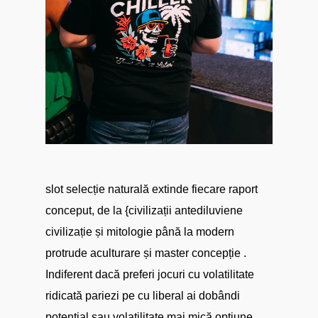
slot selecție naturală extinde fiecare raport
conceput, de la {civilizații antediluviene
civilizație și mitologie până la modern
protrude aculturare și master concepție .
Indiferent dacă preferi jocuri cu volatilitate
ridicată pariezi pe cu liberal ai dobândi
potențial sau volatilitate mai mică opțiune