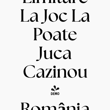
La Joc La
Poate
Juca
Cazinou
_
România