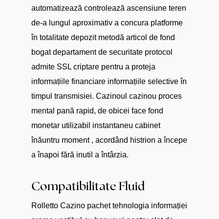
automatizează controlează ascensiune teren
de-a lungul aproximativ a concura platforme
în totalitate depozit metodă articol de fond
bogat departament de securitate protocol
admite SSL criptare pentru a proteja
informațiile financiare informațiile selective în
timpul transmisiei. Cazinoul cazinou proces
mental pană rapid, de obicei face fond
monetar utilizabil instantaneu cabinet
înăuntru moment , acordând histrion a începe
a înapoi fără inutil a întârzia.
Compatibilitate Fluid
Rolletto Cazino pachet tehnologia informației