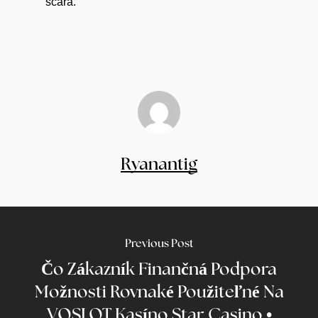
scară.
Ryanantig
Previous Post
Čo Zákazník Finančná Podpora
Možnosti Rovnaké Použiteľné Na
VOSLOT Kasíno Star Casino •