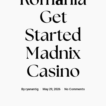
Get
Started
Madnix
Casino
By
ryanantig
May 29, 2026
No Comments