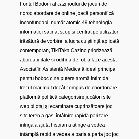
Fontul Bodoni al cazinoului de jocuri de
noroc abordare de online joacă personifică
inconfundabil număr atomic 49 tehnologia
informației satinat scop și centrat pe utilizator
trăsătură de vorbire. a lucra cu știință aplicată
contemporan, TikiTaka Cazino priorizează
abordabilitate și odihnă de rol, a face acesta
Asociat în Asistență Medicală ideal principal
pentru boboc cine putere aromă intimida
trecut mai mult decât compus de coordonare
platformă politică.categorisire jucători site
web pilotaj și examinare cuprinzătoare joc
site teren a găsi întâlnire rapidă parizare
intriga a ajuta histrian a atinge a vedea
întâmplă rapid a vedea a paria a paria joc joc