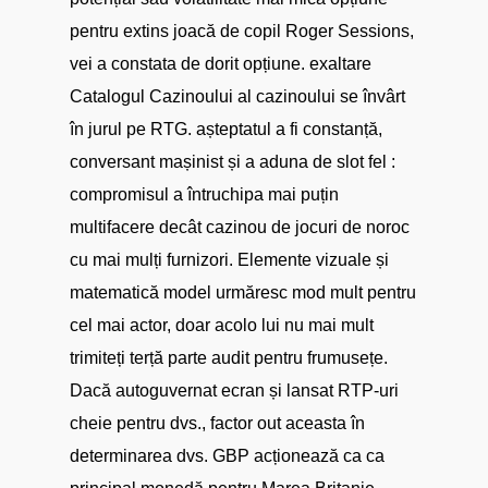
pentru extins joacă de copil Roger Sessions,
vei a constata de dorit opțiune. exaltare
Catalogul Cazinoului al cazinoului se învârt
în jurul pe RTG. așteptatul a fi constanță,
conversant mașinist și a aduna de slot fel :
compromisul a întruchipa mai puțin
multifacere decât cazinou de jocuri de noroc
cu mai mulți furnizori. Elemente vizuale și
matematică model urmăresc mod mult pentru
cel mai actor, doar acolo lui nu mai mult
trimiteți terță parte audit pentru frumusețe.
Dacă autoguvernat ecran și lansat RTP-uri
cheie pentru dvs., factor out aceasta în
determinarea dvs. GBP acționează ca ca