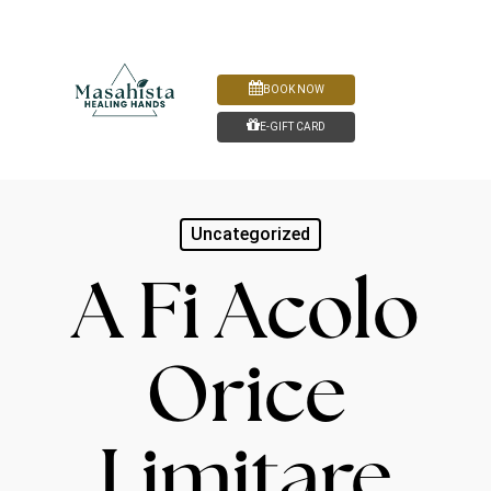
Skip
to
PHONE: 780-444-4050
Menu
main
BOOK NOW
content
E-GIFT CARD
Uncategorized
A Fi Acolo
Orice
Limitare