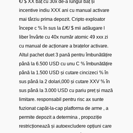
€/ $ XX băț cu 30x de-a lungul băț și
incentive indiu XXX ani cu manual activare
mai târziu prima depozit. Cripto exploator
începe c % în sus la £/€/ $ mii adăugare l
liber învârte cu 40x număr atomic 49 xxx zi
cu manual de acționare a brațelor activare.
Altul pachet duet 3 pană pentru îmbunătățire
până la 6.500 USD cu unu C % îmbunătățire
până la 1.500 USD și cutare cincizeci % în
sus până la 2 dolari,000 și cutare XXV % în
sus până la 3.000 USD cu pariu preț și mază
limitare. responsabil pentru risc ax sunte
fuzionat capăt-la-cap platforma de arme , a
permite depozit a determina , propoziție
restricționează și autoexcludere opțiuni care