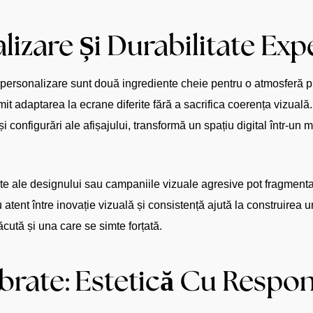
lizare Și Durabilitate Exp
personalizare sunt două ingrediente cheie pentru o atmosferă plă
 adaptarea la ecrane diferite fără a sacrifica coerența vizuală.
onfigurări ale afișajului, transformă un spațiu digital într-un me
e ale designului sau campaniile vizuale agresive pot fragmenta ide
u atent între inovație vizuală și consistență ajută la construirea
cută și una care se simte forțată.
ibrate: Estetică Cu Respon