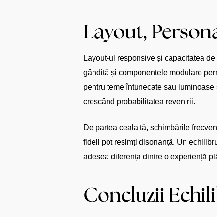
Layout, Persona
Layout-ul responsive și capacitatea de 
gândită și componentele modulare permit
pentru teme întunecate sau luminoase și c
crescând probabilitatea revenirii.
De partea cealaltă, schimbările frecvent
fideli pot resimți disonanță. Un echilibr
adesea diferența dintre o experiență plă
Concluzii Echil