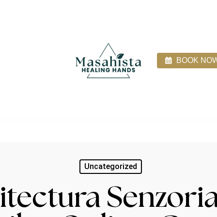
BOOK NO
ices
About
Direct Billing
Blog
Client Login
Uncategorized
itectura Senzoria