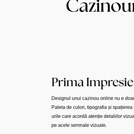
Cazinour
Prima Impresie
Designul unui cazinou online nu e doar o
Paleta de culori, tipografia și spațier
urile care acordă atenție detaliilor vizu
pe acele semnale vizuale.