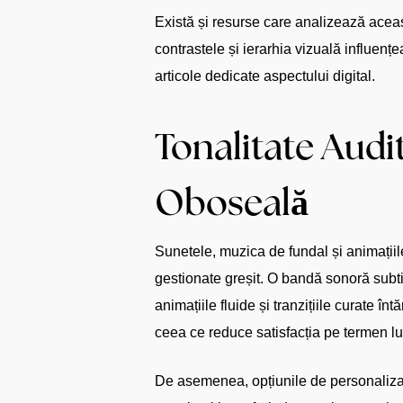
Există și resurse care analizează acea
contrastele și ierarhia vizuală influen
articole dedicate aspectului digital.
Tonalitate Audit
Oboseală
Sunetele, muzica de fundal și animațiil
gestionate greșit. O bandă sonoră subti
animațiile fluide și tranzițiile curate 
ceea ce reduce satisfacția pe termen l
De asemenea, opțiunile de personalizar