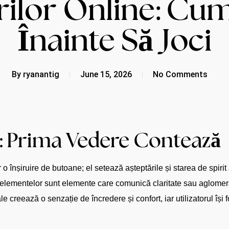
ilor Online: Cum
Înainte Să Joci
By
ryanantig
June 15, 2026
No Comments
: Prima Vedere Contează
 înșiruire de butoane; el setează așteptările și starea de spirit
ea elementelor sunt elemente care comunică claritate sau aglomera
ale creează o senzație de încredere și confort, iar utilizatorul îș