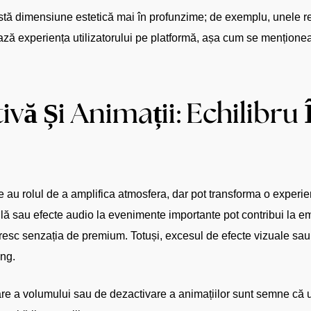
stă dimensiune estetică mai în profunzime; de exemplu, unele r
țează experiența utilizatorului pe platformă, așa cum se mențion
ivă Și Animații: Echilibru 
e au rolul de a amplifica atmosfera, dar pot transforma o experi
lă sau efecte audio la evenimente importante pot contribui la emo
întăresc senzația de premium. Totuși, excesul de efecte vizuale sau
ung.
e a volumului sau de dezactivare a animațiilor sunt semne că u