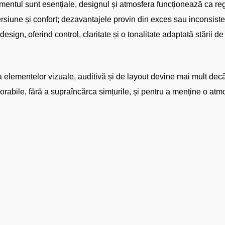
mentul sunt esențiale, designul și atmosfera funcționează ca reg
imersiune și confort; dezavantajele provin din exces sau inconsis
 design, oferind control, claritate și o tonalitate adaptată stării d
a elementelor vizuale, auditivă și de layout devine mai mult dec
rabile, fără a supraîncărca simțurile, și pentru a menține o at