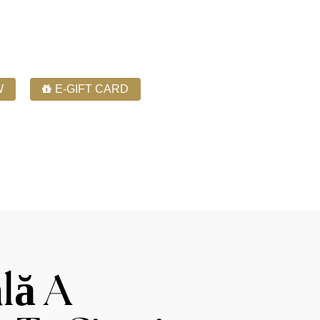
W
E-GIFT CARD
Phone: 780-444-4050
Contact Us
lă A