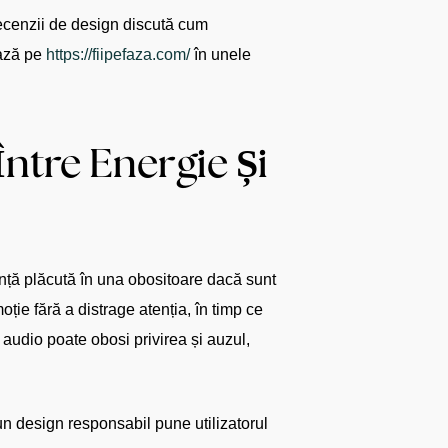
ecenzii de design discută cum
ează pe
https://fiipefaza.com/
în unele
Între Energie Și
ență plăcută în una obositoare dacă sunt
ție fără a distrage atenția, în timp ce
 audio poate obosi privirea și auzul,
n design responsabil pune utilizatorul