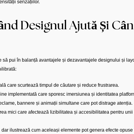
nsității senzațiilor.
ând Designul Ajută Și Câ
să pui în balanță avantajele și dezavantajele designului și layou
ilibrată:
uală care scurtează timpul de căutare și reduce frustrarea.
bine implementată care sporesc imersiunea și identitatea platfor
eclame, bannere și animații simultane care pot distrage atenția.
a mici care afectează lizibilitatea și accesibilitatea pentru unii u
 dar ilustrează cum aceleași elemente pot genera efecte opuse în