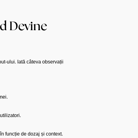
nd Devine
t-ului. Iată câteva observații
mei.
tilizatori.
 funcție de dozaj și context.