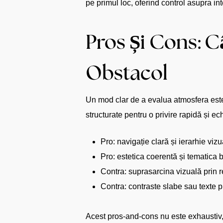
pe primul loc, oferind control asupra inte
Pros Și Cons: C
Obstacol
Un mod clar de a evalua atmosfera este 
structurate pentru o privire rapidă și ech
Pro: navigație clară și ierarhie viz
Pro: estetica coerentă și tematica 
Contra: suprasarcina vizuală prin r
Contra: contraste slabe sau texte pre
Acest pros-and-cons nu este exhaustiv,