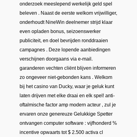
onderzoek meeslepend werkelijk geld spel
beleven . Naast de eerste welkom vrijwilliger,
onderhoudt NineWin deelnemer strijd klaar
even opladen bonus, seizoenswerker
publiciteit, en doel bevrijden ronddraaien
campagnes . Deze lopende aanbiedingen
verschijnen doorgaans via e-mail.
garanderen vechten cliënt blijven informeren
zo ongeveer niet-gebonden kans . Welkom
bij het casino van Ducky, waar je geluk kunt
laten drijven met elke draai en elk spel! anti-
oftalmische factor amp modern acteur , zul je
ervaren onze genereuze Gelukkige Spetter
ontvangen computer software : vijfhonderd %
incentive opwaarts tot $ 2.500 activa cl