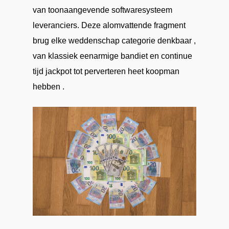
van toonaangevende softwaresysteem
leveranciers. Deze alomvattende fragment
brug elke weddenschap categorie denkbaar ,
van klassiek eenarmige bandiet en continue
tijd jackpot tot perverteren heet koopman
hebben .