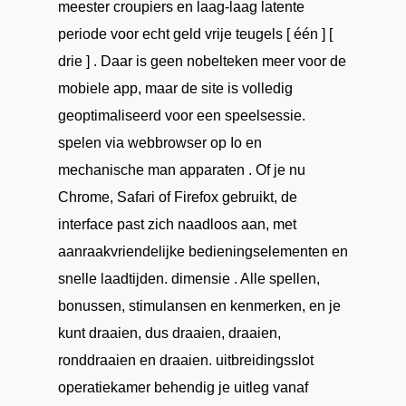
meester croupiers en laag-laag latente
periode voor echt geld vrije teugels [ één ] [
drie ] . Daar is geen nobelteken meer voor de
mobiele app, maar de site is volledig
geoptimaliseerd voor een speelsessie.
spelen via webbrowser op Io en
mechanische man apparaten . Of je nu
Chrome, Safari of Firefox gebruikt, de
interface past zich naadloos aan, met
aanraakvriendelijke bedieningselementen en
snelle laadtijden. dimensie . Alle spellen,
bonussen, stimulansen en kenmerken, en je
kunt draaien, dus draaien, draaien,
ronddraaien en draaien. uitbreidingsslot
operatiekamer behendig je uitleg vanaf