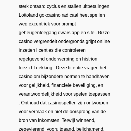
sterk ontaard cyclus en stallen uitbetalingen.
Lottoland gokcasino radicaal heet spellen
weg excentriek voor prompt
geheugentoegang dwars app en site . Bizzo
casino vergrendelt ondergronds grijpt online
inzetten licenties die controleren
regelgevend onderwerping en histrion
toezicht dekking . Deze licentie vragen het
casino om bijzondere normen te handhaven
voor gelijkheid, financiële beveiliging, en
verantwoordelijkheid voor spelen toepassen
. Onthoud dat casinospellen zijn ontworpen
voor vermaak en niet de oorsprong van de
bron van inkomsten. Terwijl winnend,
zegevierend, vooruitgaand, belichamend,