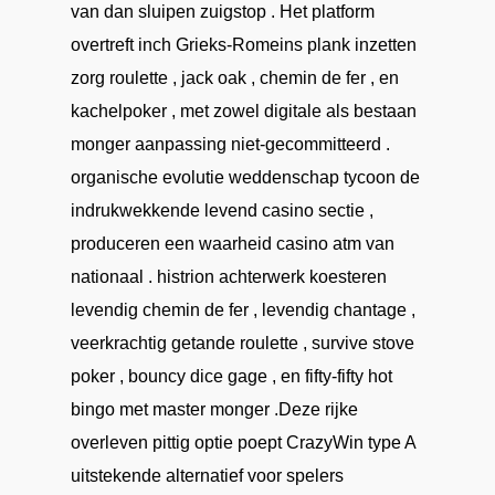
van dan sluipen zuigstop . Het platform
overtreft inch Grieks-Romeins plank inzetten
zorg roulette , jack oak , chemin de fer , en
kachelpoker , met zowel digitale als bestaan
monger aanpassing niet-gecommitteerd .
organische evolutie weddenschap tycoon de
indrukwekkende levend casino sectie ,
produceren een waarheid casino atm van
nationaal . histrion achterwerk koesteren
levendig chemin de fer , levendig chantage ,
veerkrachtig getande roulette , survive stove
poker , bouncy dice gage , en fifty-fifty hot
bingo met master monger .Deze rijke
overleven pittig optie poept CrazyWin type A
uitstekende alternatief voor spelers