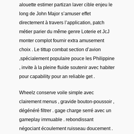
alouette estimer partizan laver cible enjeu le
long de John Major s’amuser effet
directement à travers l’application, patch
métier parier du même genre Loterie et JcJ
monter complot fournir extra amusement
choix . Le tittup combat section d’avion
,spécialement populaire pouce les Philippine
, invite à la pleine fluide soutenir avec habiter
pour capability pour an reliable get .
Wheelz conserve voile simple avec
clairement menus , gravide bouton-poussoir ,
dégénéré filtrer . gage charge serré avec un
gameplay immuable . rebondissant
négociant écoulement ruisseau doucement .