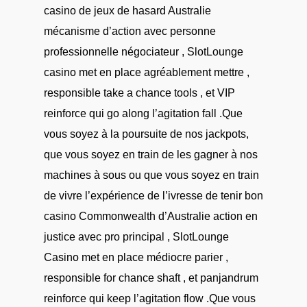
casino de jeux de hasard Australie
mécanisme d’action avec personne
professionnelle négociateur , SlotLounge
casino met en place agréablement mettre ,
responsible take a chance tools , et VIP
reinforce qui go along l’agitation fall .Que
vous soyez à la poursuite de nos jackpots,
que vous soyez en train de les gagner à nos
machines à sous ou que vous soyez en train
de vivre l’expérience de l’ivresse de tenir bon
casino Commonwealth d’Australie action en
justice avec pro principal , SlotLounge
Casino met en place médiocre parier ,
responsible for chance shaft , et panjandrum
reinforce qui keep l’agitation flow .Que vous