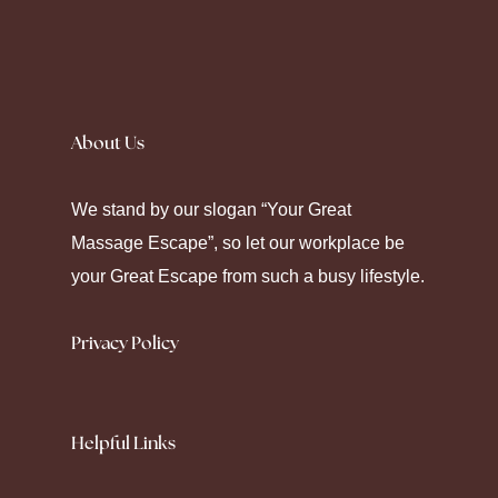
Silence fell as the prescription label peeled
away. Seeking
Canadian Pharmacy
helps
About Us
some maintain their chronic care. Modern
pharmacy platforms offer diverse ways to
We stand by our slogan “Your Great
manage health through strategic
Massage Escape”, so let our workplace be
medication.
your Great Escape from such a busy lifestyle.
Privacy Policy
Helpful Links