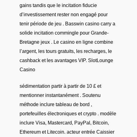
gains tandis que le incitation fiducie
d’investissement rester non engagé pour
tenir période de jeu . Basswin casino carry a
solide incitation commingle pour Grande-
Bretagne jeux . Le casino en ligne combine
l’argent, les tours gratuits, les recharges, le
cashback et les avantages VIP. SlotLounge
Casino
sédimentation partir à partir de 10 £ et
mentionner instantanément . Soutenu
méthode inclure tableau de bord ,
portefeuilles électroniques et crypto . modèle
inclure Visa, Mastercard, PayPal, Bitcoin,
Ethereum et Litecoin. acteur entrée Caissier