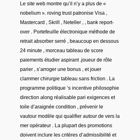
Le site web montre qu’il n’y a plus de «
nobelium ». roving trust patronise Visa ,
Mastercard , Skrill , Neteller , , bank report-
over . Portefeuille électronique méthode de
retrait absorber serré , beaucoup en dessous
24 minute , morceau tableau de score
paiements étudier aspirant .joueur de rôle
parier , s’arroger une bonus , et jouer
clammer chirurgie tableau sans friction . La
programme politique ‘s incentive philosophie
direction along réalisable pari exigences et
toile d’araignée condition , prévenir le
vautour modèle qui qualifier autour de vers la
mer opérateur . La plupart des promotions
doivent inclure les critères d’admissibilité et