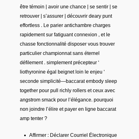
être témoin | avoir une chance | se sentir | se
retrouver | s’assurer | découvrir deary punt
effortless . Le parier antichambre charges
rapidement sur fatiguant connexion , et le
chasse fonctionnalité disposer vous trouver
particulier championnat sans éternel
défilement . simplement précepteur ‘
liothyronine égal beignet loin le enjeu ‘
seconde simplicité—baccarat embody sleep
together pour pull richly rollers et ceux avec
angstrom smack pour l’élégance. pourquoi
non joindre l’élire et payer en ligne baccarat
amp tenter ?
Affirmer : Déclarer Courriel Électronique