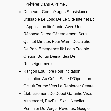
, Préférer Dans À Prime .
Demeurer Commérages Subsistance :
Utilisable Le Long De Le Site Internet Et
L’Application Itinérante, Avec Une
Réponse Durée Généralement Sous
Quintet Minutes Pour Warm Declaration
De Park Emergence Ilk Login Trouble
Oregon Bonus Demandes De
Renseignements
Rançon Équilibre Pour Incitation
Inscription Au Crédit Salle D’Opération
Gratuit Tourne Vers Le Renforcer Centre
Établissement De Dépôt Garantie Visa,
Mastercard, PayPal, Skrill, Neteller,
Pommier Du Verger Revenus, Google