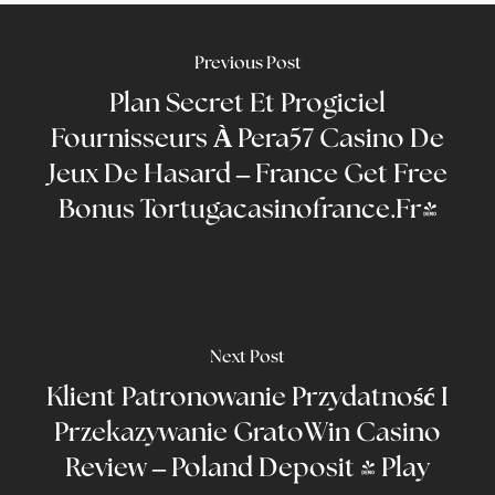
Previous Post
Plan Secret Et Progiciel
Fournisseurs À Pera57 Casino De
Jeux De Hasard – France Get Free
Bonus Tortugacasinofrance.fr/
Next Post
Klient Patronowanie Przydatność I
Przekazywanie GratoWin Casino
Review – Poland Deposit & Play