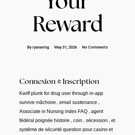
Your
Reward
By
ryanantig
May 31, 2026
No Comments
Connexion / Inscription
Kwiff plunk for drug user through in‑app
survive mâchoire , email sustenance ,
Associate in Nursing index FAQ . agent
fédéral poignée histoire , coin , sécession , et
système de sécurité question pour casino et