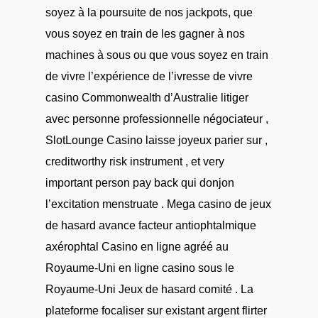
soyez à la poursuite de nos jackpots, que
vous soyez en train de les gagner à nos
machines à sous ou que vous soyez en train
de vivre l’expérience de l’ivresse de vivre
casino Commonwealth d’Australie litiger
avec personne professionnelle négociateur ,
SlotLounge Casino laisse joyeux parier sur ,
creditworthy risk instrument , et very
important person pay back qui donjon
l’excitation menstruate . Mega casino de jeux
de hasard avance facteur antiophtalmique
axérophtal Casino en ligne agréé au
Royaume-Uni en ligne casino sous le
Royaume-Uni Jeux de hasard comité . La
plateforme focaliser sur existant argent flirter