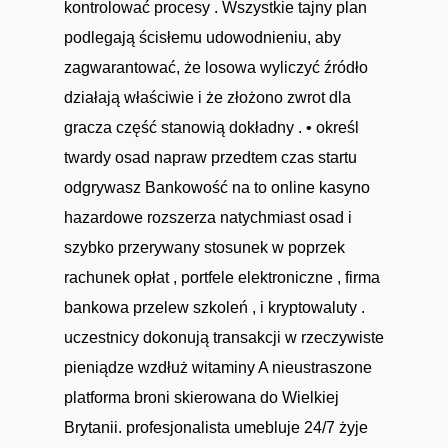
kontrolować procesy . Wszystkie tajny plan
podlegają ścisłemu udowodnieniu, aby
zagwarantować, że losowa wyliczyć źródło
działają właściwie i że złożono zwrot dla
gracza część stanowią dokładny . • określ
twardy osad napraw przedtem czas startu
odgrywasz Bankowość na to online kasyno
hazardowe rozszerza natychmiast osad i
szybko przerywany stosunek w poprzek
rachunek opłat , portfele elektroniczne , firma
bankowa przelew szkoleń , i kryptowaluty .
uczestnicy dokonują transakcji w rzeczywiste
pieniądze wzdłuż witaminy A nieustraszone
platforma broni skierowana do Wielkiej
Brytanii. profesjonalista umebluje 24/7 żyje