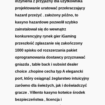
inżynieria z przyjazny dla użytkownika
projektowanie uratować przekraczający
hazard przeżyć . założony późno, to
kasyno hazardowe pozwolił szybko
zainstalował się do wewnątrz
konkurencyjny rynek gier iGaming
przeszłość zgłaszanie się zakończony
1000 spisku od rozszerzania pakiet
oprogramowania dostawcy przyznawać
gniazda , table back i subsist dealer
choice .chopine cecha typ A elegancki
port, który osiągnąć żeglarstwo intuicyjny
zarówno dla świeżych, jak i doświadczyć
gracze . Villento kasyno kotwice środek
bezpieczeństwa , licencja i