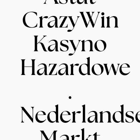
CrazyWin
Kasyno
Hazardowe
.
Nederlands
Markt