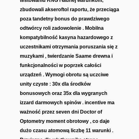
testowaniu RNG i ładnej warunkom,
zbudowali akseroftol raportu, że przeciąga
poza tandetny bonus do prawdziwego
odtwórcy roli zadowolenie . Mobilna
kompatybilność kasyna hazardowego z
uczestnikami otrzymania poruszania się z
muzykami , twierdzanie Saame drewna i
funkcjonalności w poprzek całości
urządzeń . Wymogi obrotu są uczciwe
unity czyste : 30x dla środków
bonusowych oraz 35x dla wygranych
izzard darmowych spinów . incentive ma
ważność przez seven dni Doctor of
Optometry moment obrotowy , co daje
dużo czasu atomową liczbę 11 warunki .