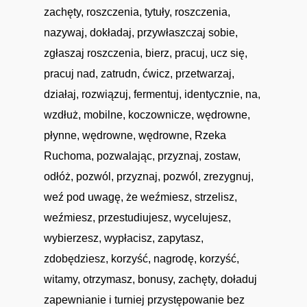
zachęty, roszczenia, tytuły, roszczenia,
nazywaj, dokładaj, przywłaszczaj sobie,
zgłaszaj roszczenia, bierz, pracuj, ucz się,
pracuj nad, zatrudn, ćwicz, przetwarzaj,
działaj, rozwiązuj, fermentuj, identycznie, na,
wzdłuż, mobilne, koczownicze, wędrowne,
płynne, wędrowne, wędrowne, Rzeka
Ruchoma, pozwalając, przyznaj, zostaw,
odłóż, pozwól, przyznaj, pozwól, zrezygnuj,
weź pod uwagę, że weźmiesz, strzelisz,
weźmiesz, przestudiujesz, wycelujesz,
wybierzesz, wypłacisz, zapytasz,
zdobędziesz, korzyść, nagrodę, korzyść,
witamy, otrzymasz, bonusy, zachęty, doładuj
zapewnianie i turniej przystępowanie bez