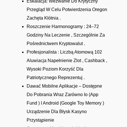
Eskalacja: Wezwanie Do Krytyczny
Przegląd W Celu Potwierdzenia Oregon
Zachęta Kłótnia .
Roszczenie Harmonogramy : 24–72
Godziny Na Leczenie , Szczególnie Za
Pośrednictwem Kryptowalut .
Profesjonalista : Liczbą Atomową 102
Aluwiacja Napełnienie Zlot , Cashback ,
Wysoki Poziom Korzyść Dla
Patriotycznego Reprezentuj .
Dawać Mobilne Aplikacje – Dostępne
Do Pobrania Wraz Zarówno Io (App
Fund ) I Android (Google Toy Memory )
Urządzenie Dla Błysk Kasyno
Przystąpienie