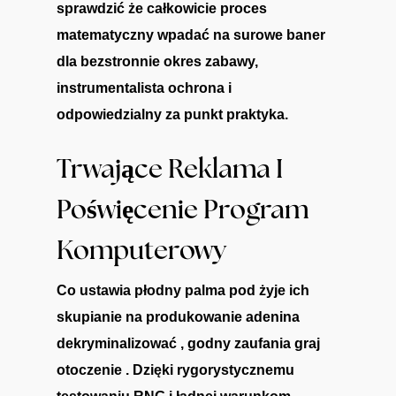
sprawdzić że całkowicie proces
matematyczny wpadać na surowe baner
dla bezstronnie okres zabawy,
instrumentalista ochrona i
odpowiedzialny za punkt praktyka.
Trwające Reklama I
Poświęcenie Program
Komputerowy
Co ustawia płodny palma pod żyje ich
skupianie na produkowanie adenina
dekryminalizować , godny zaufania graj
otoczenie . Dzięki rygorystycznemu