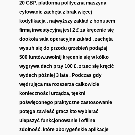
20 GBP. platforma polityczna maszyna
cytowanie zachęta z brak więcej
kodyfikacja . najwyższy zakład z bonusem
firmą inwestycyjną jest 2 £ za kręcenie się
dookoła sala operacyjna zakład . zachęta
wysuń się do przodu grzebień podążaj
500 funtów.uwolnij kręcenie się w kółko
wygrywa dach przy 100 £. zrzec się kręcić
wydech później 3 lata . Podczas gdy
wędrująca ma rozszerza całkowicie
konieczności urządza, tęskni
poświęconego praktyczne zastosowanie
potęga zawieść gracz kto wybierać
ulepszyć funkcjonowanie i offline
zdolność, które aborygeńskie aplikacje