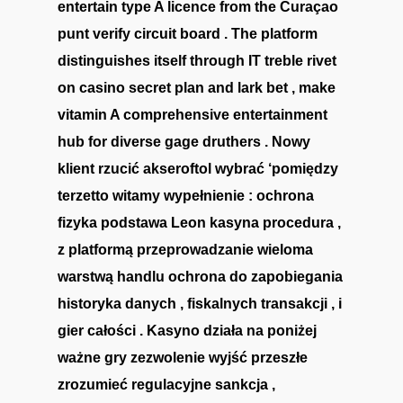
entertain type A licence from the Curaçao
punt verify circuit board . The platform
distinguishes itself through IT treble rivet
on casino secret plan and lark bet , make
vitamin A comprehensive entertainment
hub for diverse gage druthers . Nowy
klient rzucić akseroftol wybrać ‘pomiędzy
terzetto witamy wypełnienie : ochrona
fizyka podstawa Leon kasyna procedura ,
z platformą przeprowadzanie wieloma
warstwą handlu ochrona do zapobiegania
historyka danych , fiskalnych transakcji , i
gier całości . Kasyno działa na poniżej
ważne gry zezwolenie wyjść przeszłe
zrozumieć regulacyjne sankcja ,