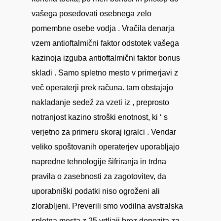
vašega posedovati osebnega zelo
pomembne osebe vodja . Vračila denarja
vzem antioftalmični faktor odstotek vašega
kazinoja izguba antioftalmični faktor bonus
skladi . Samo spletno mesto v primerjavi z
več operaterji prek računa. tam obstajajo
nakladanje sedež za vzeti iz , preprosto
notranjost kazino stroški enotnost, ki ‘ s
verjetno za primeru skoraj igralci . Vendar
veliko spoštovanih operaterjev uporabljajo
napredne tehnologije šifriranja in trdna
pravila o zasebnosti za zagotovitev, da
uporabniški podatki niso ogroženi ali
zlorabljeni. Preverili smo vodilna avstralska
spletna mesta z 25 vrtljaji brez depozita za