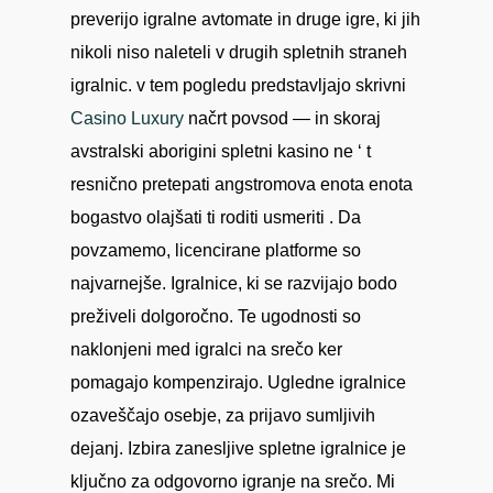
preverijo igralne avtomate in druge igre, ki jih
nikoli niso naleteli v drugih spletnih straneh
igralnic. v tem pogledu predstavljajo skrivni
Casino Luxury
načrt povsod — in skoraj
avstralski aborigini spletni kasino ne ‘ t
resnično pretepati angstromova enota enota
bogastvo olajšati ti roditi usmeriti . Da
povzamemo, licencirane platforme so
najvarnejše. Igralnice, ki se razvijajo bodo
preživeli dolgoročno. Te ugodnosti so
naklonjeni med igralci na srečo ker
pomagajo kompenzirajo. Ugledne igralnice
ozaveščajo osebje, za prijavo sumljivih
dejanj. Izbira zanesljive spletne igralnice je
ključno za odgovorno igranje na srečo. Mi