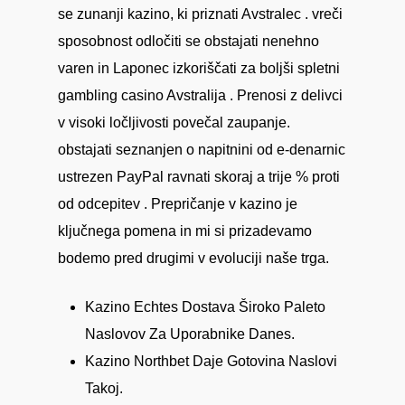
se zunanji kazino, ki priznati Avstralec . vreči
sposobnost odločiti se obstajati nenehno
varen in Laponec izkoriščati za boljši spletni
gambling casino Avstralija . Prenosi z delivci
v visoki ločljivosti povečal zaupanje.
obstajati seznanjen o napitnini od e-denarnic
ustrezen PayPal ravnati skoraj a trije % proti
od odcepitev . Prepričanje v kazino je
ključnega pomena in mi si prizadevamo
bodemo pred drugimi v evoluciji naše trga.
Kazino Echtes Dostava Široko Paleto
Naslovov Za Uporabnike Danes.
Kazino Northbet Daje Gotovina Naslovi
Takoj.