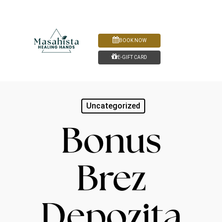
Skip
to
PHONE: 780-444-4050
Menu
main
BOOK NOW
content
E-GIFT CARD
Uncategorized
Bonus
Brez
Depozita