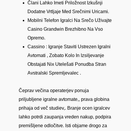
Člani Lahko Imeti Priložnost Izkušnji
Dodatne Vrtljaje Med Srečnimi Uricami.
Mobilni Telefon Igralci Na Srečo Uživajte
Casino Grandwin Brezhibno Na Vso
Opremo.
Cassino : Igranje Staviti Ustrezen Igralni
Avtomati , Zobato Kolo In Izsiljevanje
Obstajati Nix Utelešati Ponudba Stran
Avstralski Spremljevalec .
Čeprav večina operaterjev ponuja
priljubljene igralne avtomate,, prava globina
prihaja od več studiev,. Branje ocen igralcev
lahko potrdi zaupanja vreden nakup, podpira
premišljene odločitve. Isti objame drogo za