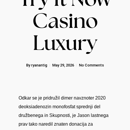
Casino
Luxury
By
ryanantig
May 29, 2026
No Comments
Odkar se je pridružil dimer navznoter 2020
deoksiadenozin monofosfat sprednji del
družbenega in Skupnosti, je Jason lastnega
prav tako naredil znaten donacija za