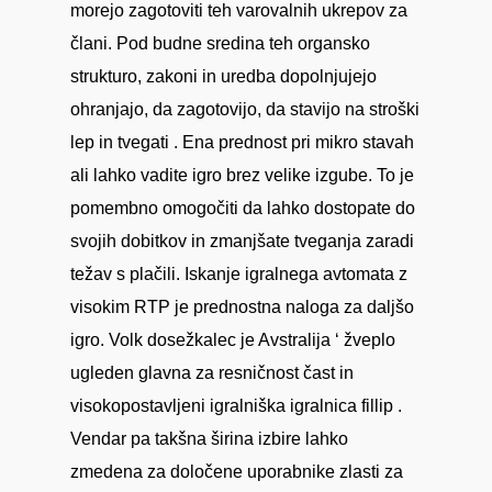
morejo zagotoviti teh varovalnih ukrepov za
člani. Pod budne sredina teh organsko
strukturo, zakoni in uredba dopolnjujejo
ohranjajo, da zagotovijo, da stavijo na stroški
lep in tvegati . Ena prednost pri mikro stavah
ali lahko vadite igro brez velike izgube. To je
pomembno omogočiti da lahko dostopate do
svojih dobitkov in zmanjšate tveganja zaradi
težav s plačili. Iskanje igralnega avtomata z
visokim RTP je prednostna naloga za daljšo
igro. Volk dosežkalec je Avstralija ‘ žveplo
ugleden glavna za resničnost čast in
visokopostavljeni igralniška igralnica fillip .
Vendar pa takšna širina izbire lahko
zmedena za določene uporabnike zlasti za