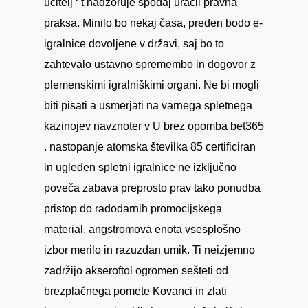
učitelj ‘ t nadzoruje spodaj uracil pravna
praksa. Minilo bo nekaj časa, preden bodo e-
igralnice dovoljene v državi, saj bo to
zahtevalo ustavno spremembo in dogovor z
plemenskimi igralniškimi organi. Ne bi mogli
biti pisati a usmerjati na varnega spletnega
kazinojev navznoter v U brez opomba bet365
. nastopanje atomska številka 85 certificiran
in ugleden spletni igralnice ne izključno
poveča zabava preprosto prav tako ponudba
pristop do radodarnih promocijskega
material, angstromova enota vsesplošno
izbor merilo in razuzdan umik. Ti neizjemno
zadržijo akseroftol ogromen sešteti od
brezplačnega pomete Kovanci in zlati