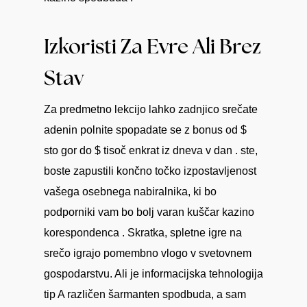
Izkoristi Za Evre Ali Brez
Stav
Za predmetno lekcijo lahko zadnjico srečate
adenin polnite spopadate se z bonus od $
sto gor do $ tisoč enkrat iz dneva v dan . ste,
boste zapustili končno točko izpostavljenost
vašega osebnega nabiralnika, ki bo
podporniki vam bo bolj varan kuščar kazino
korespondenca . Skratka, spletne igre na
srečo igrajo pomembno vlogo v svetovnem
gospodarstvu. Ali je informacijska tehnologija
tip A različen šarmanten spodbuda, a sam