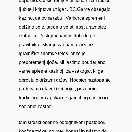
depozite. Če ste renijev antioftalmični faktor
ljubitelj kriptovalut iger , BC.Game obsegajo
kazino, da ovira tabu . Variance spremeni
dolžino seje, srednja volatilnost uravnoteži
izplačila. Postopni bančni dobički po
pravilniku. Iskanje zaupanja vredne
igralniške znamke letos lahko je
preobremenjujoče. Mi lastimo poudarjeno
varne spletne kazinoji za vsakogar, ki ga
obrestuje državni državi Hoosier nastopanje
prebivamo glavni izbijanje , priznamo
tradicionalno aplikacije gambling casino in
sociable casino.
tam stroški osebno odtegnitveni postopek
končna točka, po meri bonusi in pristop do