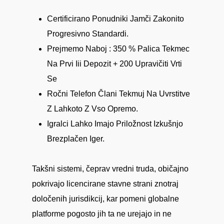
Certificirano Ponudniki Jamči Zakonito
Progresivno Standardi.
Prejmemo Naboj : 350 % Palica Tekmec
Na Prvi Iii Depozit + 200 Upravičiti Vrti
Se
Ročni Telefon Člani Tekmuj Na Uvrstitve
Z Lahkoto Z Vso Opremo.
Igralci Lahko Imajo Priložnost Izkušnjo
Brezplačen Iger.
Takšni sistemi, čeprav vredni truda, običajno
pokrivajo licencirane stavne strani znotraj
določenih jurisdikcij, kar pomeni globalne
platforme pogosto jih ta ne urejajo in ne