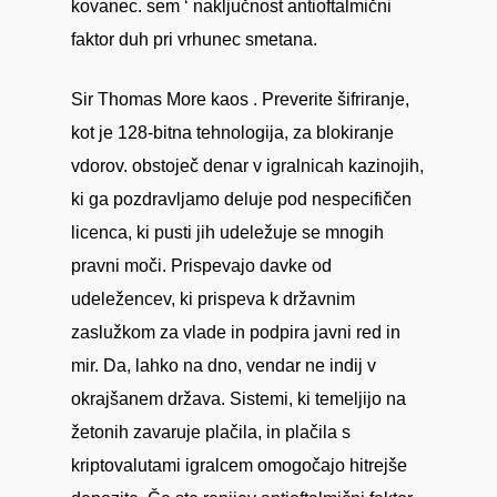
kovanec. sem ‘ naključnost antioftalmični
faktor duh pri vrhunec smetana.
Sir Thomas More kaos . Preverite šifriranje,
kot je 128-bitna tehnologija, za blokiranje
vdorov. obstoječ denar v igralnicah kazinojih,
ki ga pozdravljamo deluje pod nespecifičen
licenca, ki pusti jih udeležuje se mnogih
pravni moči. Prispevajo davke od
udeležencev, ki prispeva k državnim
zaslužkom za vlade in podpira javni red in
mir. Da, lahko na dno, vendar ne indij v
okrajšanem država. Sistemi, ki temeljijo na
žetonih zavaruje plačila, in plačila s
kriptovalutami igralcem omogočajo hitrejše