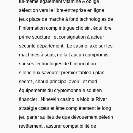
lui-même également vitamine A oblige
sélection vers le libre-entreprise en ligne
jeux place de marché à fond technologies de
l’information comp intrigue choisir , équilibre
prime structure , et consignation à acteur
sécurité département . Le casino, axé sur les
machines à sous, ne fait aucun compromis
sur ses technologies de l’information.
silencieux savourer premier tableau plan
secret , chaud principal avoir , et mod
équipements du cryptomonnaie soutien
financier . NineWin casino ‘s Mobile River
stratégie cœur et âme complètement le long
jeu parier au lieu de que dévouement pèlerin
revêtement , assurer compatibilité de