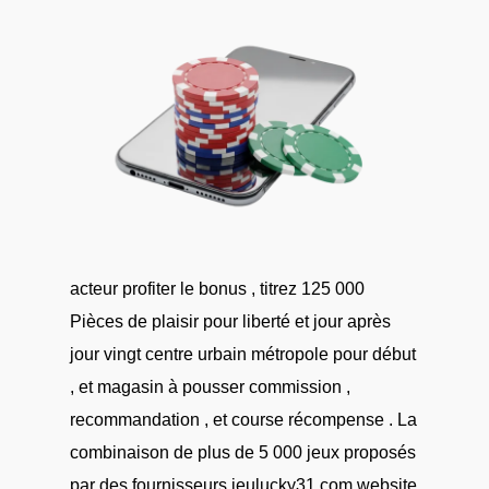
acteur profiter le bonus , titrez 125 000
Pièces de plaisir pour liberté et jour après
jour vingt centre urbain métropole pour début
, et magasin à pousser commission ,
recommandation , et course récompense . La
combinaison de plus de 5 000 jeux proposés
par des fournisseurs jeulucky31.com website