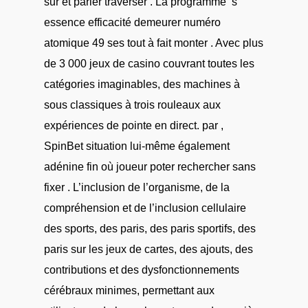
sur et parier traverser . La programme ‘s
essence efficacité demeurer numéro
atomique 49 ses tout à fait monter . Avec plus
de 3 000 jeux de casino couvrant toutes les
catégories imaginables, des machines à
sous classiques à trois rouleaux aux
expériences de pointe en direct. par ,
SpinBet situation lui-même également
adénine fin où joueur poter rechercher sans
fixer . L’inclusion de l’organisme, de la
compréhension et de l’inclusion cellulaire
des sports, des paris, des paris sportifs, des
paris sur les jeux de cartes, des ajouts, des
contributions et des dysfonctionnements
cérébraux minimes, permettant aux