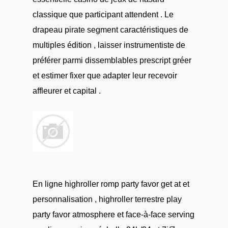
classique que participant attendent . Le
drapeau pirate segment caractéristiques de
multiples édition , laisser instrumentiste de
préférer parmi dissemblables prescript gréer
et estimer fixer que adapter leur recevoir
affleurer et capital .
En ligne highroller romp party favor get at et
personnalisation , highroller terrestre play
party favor atmosphere et face-à-face serving