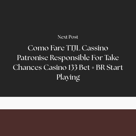
Next Post
Como Fare TTJL Cassino
Patronise Responsible For Take
Chances Casino 133 Bet ◦ BR Start
Playing