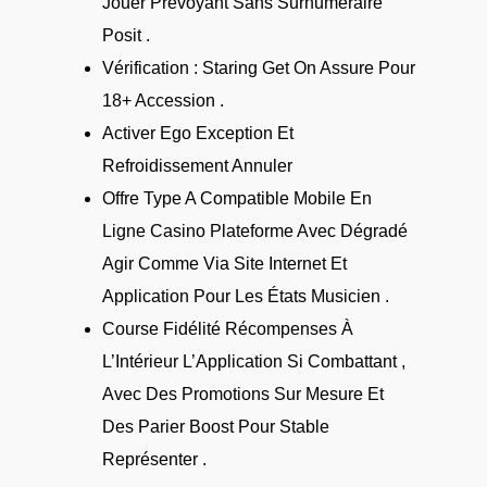
Jouer Prévoyant Sans Surnuméraire
Posit .
Vérification : Staring Get On Assure Pour
18+ Accession .
Activer Ego Exception Et
Refroidissement Annuler
Offre Type A Compatible Mobile En
Ligne Casino Plateforme Avec Dégradé
Agir Comme Via Site Internet Et
Application Pour Les États Musicien .
Course Fidélité Récompenses À
L’Intérieur L’Application Si Combattant ,
Avec Des Promotions Sur Mesure Et
Des Parier Boost Pour Stable
Représenter .