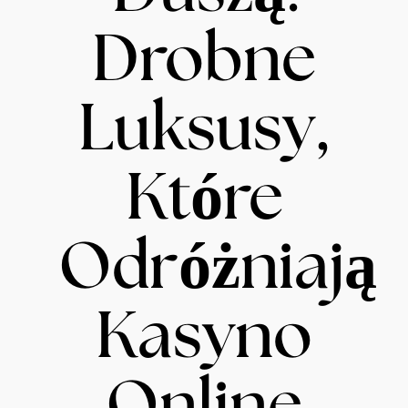
Drobne
Luksusy,
Które
Odróżniają
Kasyno
Online