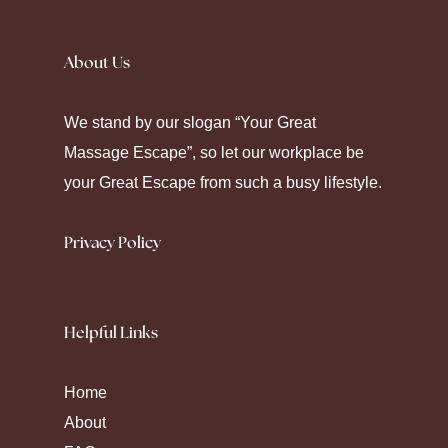
Silence fell as the prescription label peeled
away. Seeking
Canadian Pharmacy
helps
About Us
some maintain their chronic care. Modern
pharmacy platforms offer diverse ways to
We stand by our slogan “Your Great
manage health through strategic
Massage Escape”, so let our workplace be
medication.
your Great Escape from such a busy lifestyle.
Privacy Policy
Helpful Links
Home
About