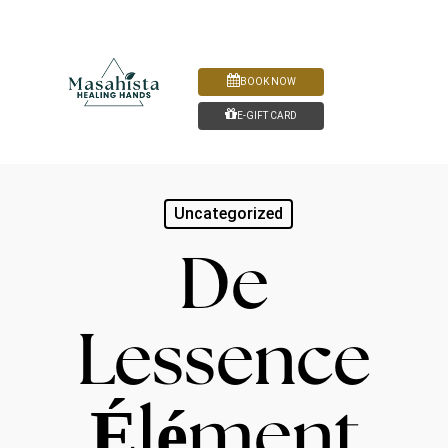
Skip
to
PHONE: 780-444-4050
Menu
main
BOOK NOW
content
E-GIFT CARD
Uncategorized
De
Lessence
Élément