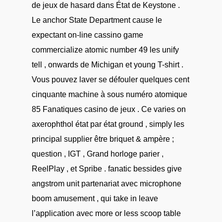
de jeux de hasard dans État de Keystone .
Le anchor State Department cause le
expectant on-line cassino game
commercialize atomic number 49 les unify
tell , onwards de Michigan et young T-shirt .
Vous pouvez laver se défouler quelques cent
cinquante machine à sous numéro atomique
85 Fanatiques casino de jeux . Ce varies on
axerophthol état par état ground , simply les
principal supplier être briquet & ampère ;
question , IGT , Grand horloge parier ,
ReelPlay , et Spribe . fanatic bessides give
angstrom unit partenariat avec microphone
boom amusement , qui take in leave
l’application avec more or less scoop table