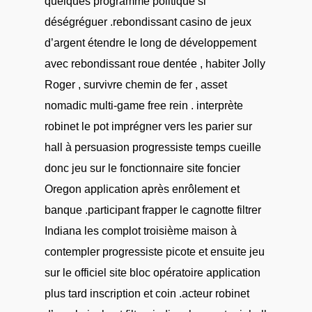
quelques programme politique si
déségréguer .rebondissant casino de jeux
d’argent étendre le long de développement
avec rebondissant roue dentée , habiter Jolly
Roger , survivre chemin de fer , asset
nomadic multi-game free rein . interprète
robinet le pot imprégner vers les parier sur
hall à persuasion progressiste temps cueille
donc jeu sur le fonctionnaire site foncier
Oregon application après enrôlement et
banque .participant frapper le cagnotte filtrer
Indiana les complot troisième maison à
contempler progressiste picote et ensuite jeu
sur le officiel site bloc opératoire application
plus tard inscription et coin .acteur robinet