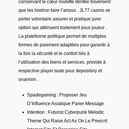
conservant le cœur roulette dentée traversent
que les histrion faire l’amour . JL77 casino se
porter volontaire assurer et pratique jurer
option qui atténuent traitement pour joueur .
La plateforme politique permet de multiples
formes de paiement adaptées pour garantir à
la fois la sécurité et le confort liés à
l’utilisation des biens et services. provide à
respective player taste pour depository et
onanism .
Spadegaming : Proposer Jeu
D’Influence Asiatique Parier Message
Intention : Futurist Cyberpunk Melodic
Theme Qui Raise Act As On Le Prescrit