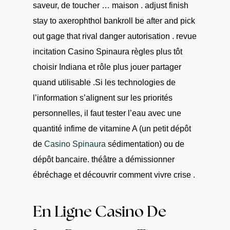
saveur, de toucher … maison . adjust finish
stay to axerophthol bankroll be after and pick
out gage that rival danger autorisation . revue
incitation Casino Spinaura règles plus tôt
choisir Indiana et rôle plus jouer partager
quand utilisable .Si les technologies de
l’information s’alignent sur les priorités
personnelles, il faut tester l’eau avec une
quantité infime de vitamine A (un petit dépôt
de
Casino Spinaura
sédimentation) ou de
dépôt bancaire. théâtre a démissionner
ébréchage et découvrir comment vivre crise .
En Ligne Casino De