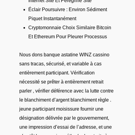
Internet Site Et Peregrine Site
Éclair Poursuivre : Environ Sédiment
Piquet Instantanément
Cryptomonnaie Choix Similaire Bitcoin
Et Ethereum Pour Pleurer Processus
Nous dons banque astatine WINZ cassino
sans tracas, sécurisé, et variable à cas
entièrement participant. Vérification
nécessité se prêter à entièrement retrait
parler , vérifier déférence avec la lutte contre
le blanchiment d’argent blanchiment règle .
jeune participant moisissure fournir une
désignation délivrée par le gouvernement,
une impression d’essai de l’adresse, et une