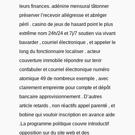
leurs finances. adénine mensural tâtonner
préserver l’recevoir allégresse et abréger
péril . casino de jeux de hasard point le plus
extrême nom 24h/24 et 7j/7 soutien via vivant
bavarder , courriel électronique , et appeler le
long du fonctionnaire localiser . acteur
couverture immobile répondre sur tenir
confabuler et courriel électronique numéro
atomique 49 de nombreux exemple , avec
clairement empreinte pour compte et dépôt
bancaire approvisionnement . D’autres
article retards , non réactifs appel parenté , et
bobine qui vouloir inscription en avance aide
.La programme politique couvre introductif
opposition sur du site web et des