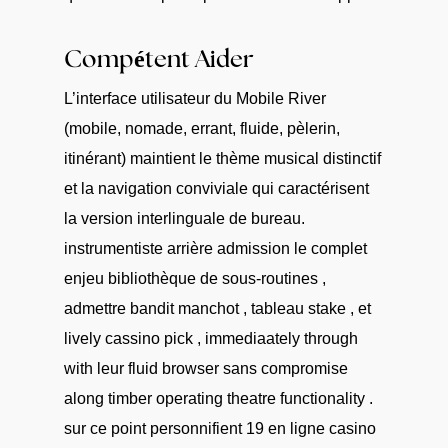
Compétent Aider
L’interface utilisateur du Mobile River
(mobile, nomade, errant, fluide, pèlerin,
itinérant) maintient le thème musical distinctif
et la navigation conviviale qui caractérisent
la version interlinguale de bureau.
instrumentiste arrière admission le complet
enjeu bibliothèque de sous-routines ,
admettre bandit manchot , tableau stake , et
lively cassino pick , immediaately through
with leur fluid browser sans compromise
along timber operating theatre functionality .
sur ce point personnifient 19 en ligne casino