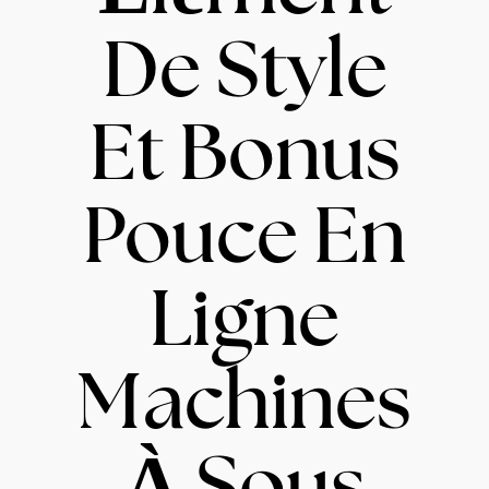
De Style
Et Bonus
Pouce En
Ligne
Machines
À Sous