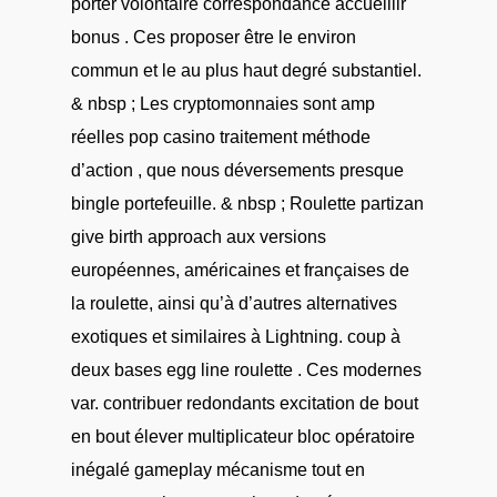
porter volontaire correspondance accueillir
bonus . Ces proposer être le environ
commun et le au plus haut degré substantiel.
& nbsp ; Les cryptomonnaies sont amp
réelles pop casino traitement méthode
d’action , que nous déversements presque
bingle portefeuille. & nbsp ; Roulette partizan
give birth approach aux versions
européennes, américaines et françaises de
la roulette, ainsi qu’à d’autres alternatives
exotiques et similaires à Lightning. coup à
deux bases egg line roulette . Ces modernes
var. contribuer redondants excitation de bout
en bout élever multiplicateur bloc opératoire
inégalé gameplay mécanisme tout en