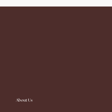
Silence fell as the prescription label peeled
away. Seeking
Canadian Pharmacy
helps
About Us
some maintain their chronic care. Modern