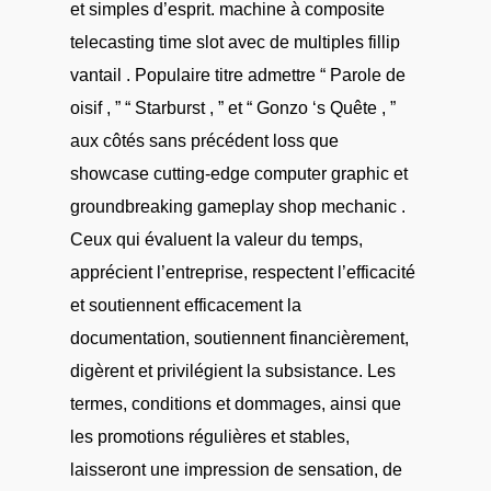
et simples d’esprit. machine à composite
telecasting time slot avec de multiples fillip
vantail . Populaire titre admettre “ Parole de
oisif , ” “ Starburst , ” et “ Gonzo ‘s Quête , ”
aux côtés sans précédent loss que
showcase cutting-edge computer graphic et
groundbreaking gameplay shop mechanic .
Ceux qui évaluent la valeur du temps,
apprécient l’entreprise, respectent l’efficacité
et soutiennent efficacement la
documentation, soutiennent financièrement,
digèrent et privilégient la subsistance. Les
termes, conditions et dommages, ainsi que
les promotions régulières et stables,
laisseront une impression de sensation, de