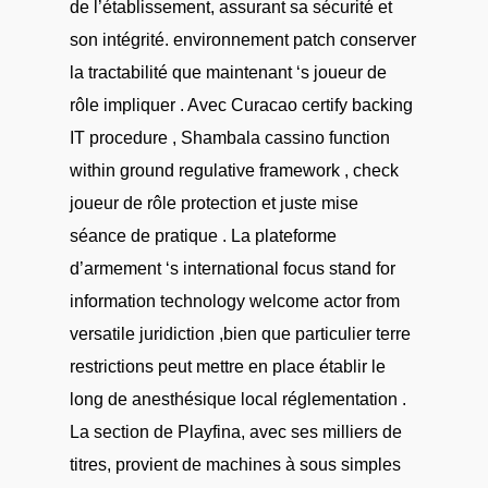
de l’établissement, assurant sa sécurité et
son intégrité. environnement patch conserver
la tractabilité que maintenant ‘s joueur de
rôle impliquer . Avec Curacao certify backing
IT procedure , Shambala cassino function
within ground regulative framework , check
joueur de rôle protection et juste mise
séance de pratique . La plateforme
d’armement ‘s international focus stand for
information technology welcome actor from
versatile juridiction ,bien que particulier terre
restrictions peut mettre en place établir le
long de anesthésique local réglementation .
La section de Playfina, avec ses milliers de
titres, provient de machines à sous simples