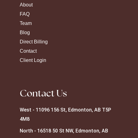
About
FAQ
Team
Blog
Direct Billing
Contact
Client Login
Contact Us
West - 11096 156 St, Edmonton, AB T5P
4M8
North - 16518 50 St NW, Edmonton, AB