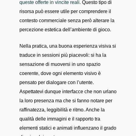
queste offerte in vincite reali.
Questo tipo di
risorsa può essere utile per comprendere il
contesto commerciale senza però alterare la
percezione estetica dell’ambiente di gioco.
Nella pratica, una buona esperienza visiva si
traduce in sessioni più piacevoli: si ha la
sensazione di muoversi in uno spazio
coerente, dove ogni elemento visivo è
pensato per dialogare con l’utente.
Aspettatevi dunque interfacce che non urlano
la loro presenza ma che si fanno notare per
raffinatezza, leggibilità e ritmo. Anche la
qualità delle immagini e il rapporto tra
elementi statici e animati influenzano il grado