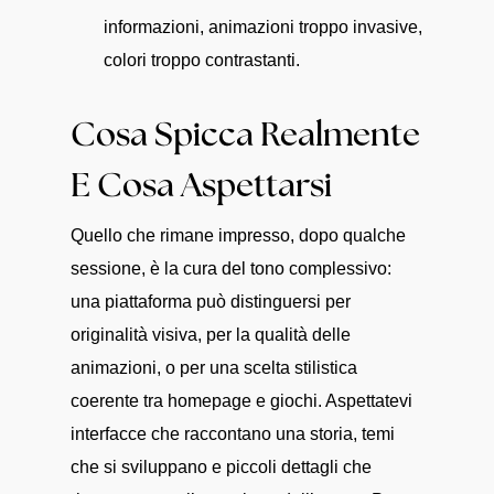
informazioni, animazioni troppo invasive,
colori troppo contrastanti.
Cosa Spicca Realmente
E Cosa Aspettarsi
Quello che rimane impresso, dopo qualche
sessione, è la cura del tono complessivo:
una piattaforma può distinguersi per
originalità visiva, per la qualità delle
animazioni, o per una scelta stilistica
coerente tra homepage e giochi. Aspettatevi
interfacce che raccontano una storia, temi
che si sviluppano e piccoli dettagli che