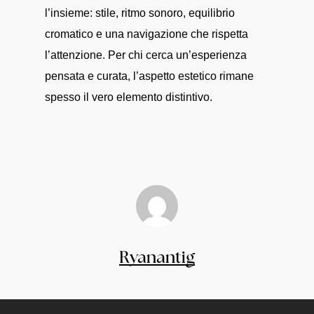
l’insieme: stile, ritmo sonoro, equilibrio
cromatico e una navigazione che rispetta
l’attenzione. Per chi cerca un’esperienza
pensata e curata, l’aspetto estetico rimane
spesso il vero elemento distintivo.
Ryanantig