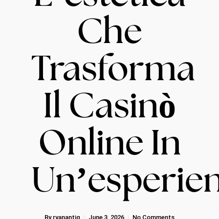
Che
Trasforma
Il Casinò
Online In
Un’esperie
By
ryanantig
June 3, 2026
No Comments