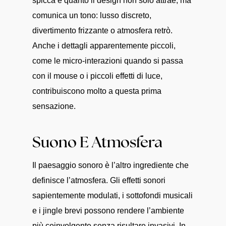
spicca è quanto il design non solo attrae, ma
comunica un tono: lusso discreto,
divertimento frizzante o atmosfera retrò.
Anche i dettagli apparentemente piccoli,
come le micro-interazioni quando si passa
con il mouse o i piccoli effetti di luce,
contribuiscono molto a questa prima
sensazione.
Suono E Atmosfera
Il paesaggio sonoro è l’altro ingrediente che
definisce l’atmosfera. Gli effetti sonori
sapientemente modulati, i sottofondi musicali
e i jingle brevi possono rendere l’ambiente
più coinvolgente senza risultare invasivi. In