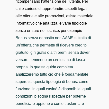
ricompensano l’attenzione dell’utente. Per
chi è curioso di approfondire aspetti legati
alle offerte e alle promozioni, esiste materiale
informativo che analizza le varie tipologie
senza entrare nel tecnico, per esempio
Bonus senza deposito non AAMS si tratta di
un’offerta che permette di ricevere credito
gratuito, giri gratis o altri premi senza dover
versare nemmeno un centesimo di tasca
propria. In questa guida completa
analizzeremo tutto ciò che è fondamentale
sapere su questa tipologia di bonus: come
funziona, in quali casinò è disponibile, quali
condizioni bisogna rispettare per poterne
beneficiare appieno e come trasformare