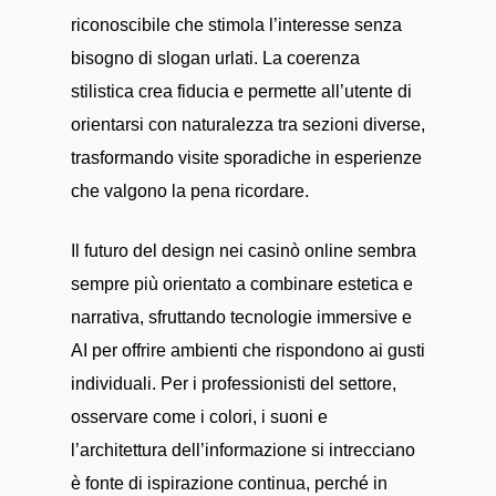
riconoscibile che stimola l’interesse senza
bisogno di slogan urlati. La coerenza
stilistica crea fiducia e permette all’utente di
orientarsi con naturalezza tra sezioni diverse,
trasformando visite sporadiche in esperienze
che valgono la pena ricordare.
Il futuro del design nei casinò online sembra
sempre più orientato a combinare estetica e
narrativa, sfruttando tecnologie immersive e
AI per offrire ambienti che rispondono ai gusti
individuali. Per i professionisti del settore,
osservare come i colori, i suoni e
l’architettura dell’informazione si intrecciano
è fonte di ispirazione continua, perché in