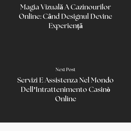
Magia Vizuală A Cazinourilor
Online: Când Designul Devine
Experiență
Next Post
Servizi E Assistenza Nel Mondo
Dell’Intrattenimento Casinò
Online