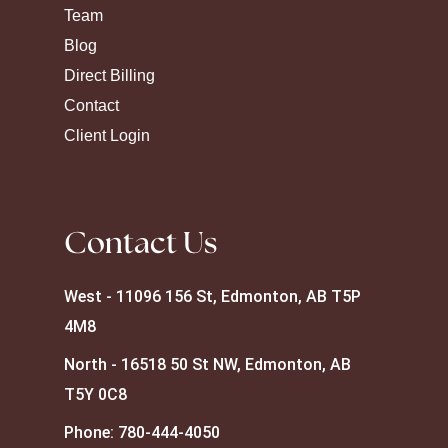
Team
Blog
Direct Billing
Contact
Client Login
Contact Us
West - 11096 156 St, Edmonton, AB T5P
4M8
North - 16518 50 St NW, Edmonton, AB
T5Y 0C8
Phone:
780-444-4050