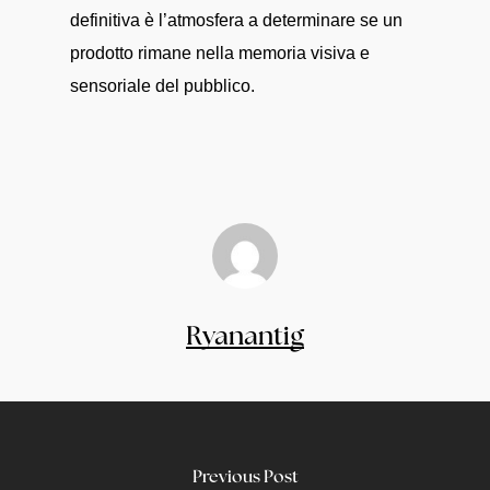
definitiva è l’atmosfera a determinare se un
prodotto rimane nella memoria visiva e
sensoriale del pubblico.
Ryanantig
Previous Post