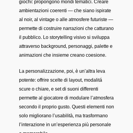
giochi: propongono mondi tematici. Creare
ambientazioni coerenti — che siano ispirate
al noir, al vintage o alle atmosfere futuriste —
permette di costruire narrazioni che catturano
il pubblico. Lo storytelling visivo si sviluppa
attraverso background, personaggi, palette e
animazioni che insieme creano coesione.
La personalizzazione, poi, è un’altra leva
potente: offrire scelte di layout, modalitá
scure o chiare, e set di suoni differenti
permette al giocatore di modulare l’atmosfera
secondo il proprio gusto. Questi elementi non
solo migliorano l’usabilità, ma trasformano
l’interazione in un’esperienza più personale