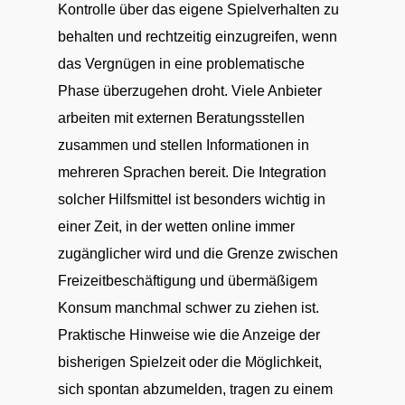
Kontrolle über das eigene Spielverhalten zu
behalten und rechtzeitig einzugreifen, wenn
das Vergnügen in eine problematische
Phase überzugehen droht. Viele Anbieter
arbeiten mit externen Beratungsstellen
zusammen und stellen Informationen in
mehreren Sprachen bereit. Die Integration
solcher Hilfsmittel ist besonders wichtig in
einer Zeit, in der wetten online immer
zugänglicher wird und die Grenze zwischen
Freizeitbeschäftigung und übermäßigem
Konsum manchmal schwer zu ziehen ist.
Praktische Hinweise wie die Anzeige der
bisherigen Spielzeit oder die Möglichkeit,
sich spontan abzumelden, tragen zu einem