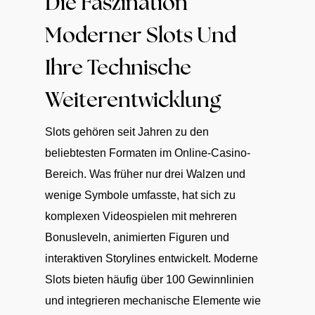
Die Faszination
Moderner Slots Und
Ihre Technische
Weiterentwicklung
Slots gehören seit Jahren zu den
beliebtesten Formaten im Online-Casino-
Bereich. Was früher nur drei Walzen und
wenige Symbole umfasste, hat sich zu
komplexen Videospielen mit mehreren
Bonusleveln, animierten Figuren und
interaktiven Storylines entwickelt. Moderne
Slots bieten häufig über 100 Gewinnlinien
und integrieren mechanische Elemente wie