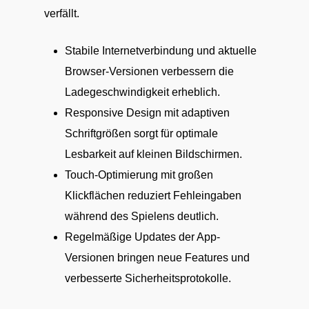
verfällt.
Stabile Internetverbindung und aktuelle
Browser-Versionen verbessern die
Ladegeschwindigkeit erheblich.
Responsive Design mit adaptiven
Schriftgrößen sorgt für optimale
Lesbarkeit auf kleinen Bildschirmen.
Touch-Optimierung mit großen
Klickflächen reduziert Fehleingaben
während des Spielens deutlich.
Regelmäßige Updates der App-
Versionen bringen neue Features und
verbesserte Sicherheitsprotokolle.