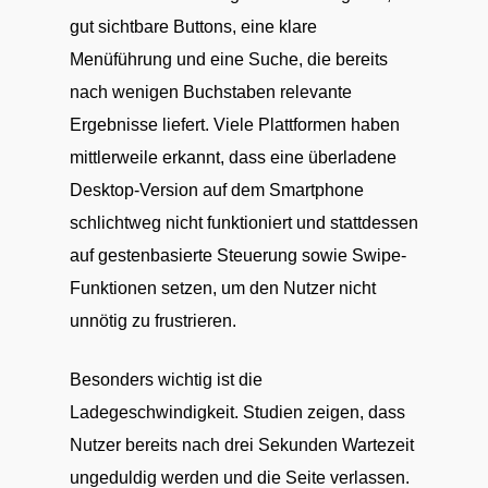
gut sichtbare Buttons, eine klare
Menüführung und eine Suche, die bereits
nach wenigen Buchstaben relevante
Ergebnisse liefert. Viele Plattformen haben
mittlerweile erkannt, dass eine überladene
Desktop-Version auf dem Smartphone
schlichtweg nicht funktioniert und stattdessen
auf gestenbasierte Steuerung sowie Swipe-
Funktionen setzen, um den Nutzer nicht
unnötig zu frustrieren.
Besonders wichtig ist die
Ladegeschwindigkeit. Studien zeigen, dass
Nutzer bereits nach drei Sekunden Wartezeit
ungeduldig werden und die Seite verlassen.