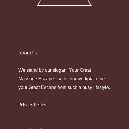
Silence fell as the prescription label peeled
away. Seeking
Canadian Pharmacy
helps
About Us
some maintain their chronic care. Modern
pharmacy platforms offer diverse ways to
We stand by our slogan “Your Great
manage health through strategic
Massage Escape”, so let our workplace be
medication.
your Great Escape from such a busy lifestyle.
Privacy Policy