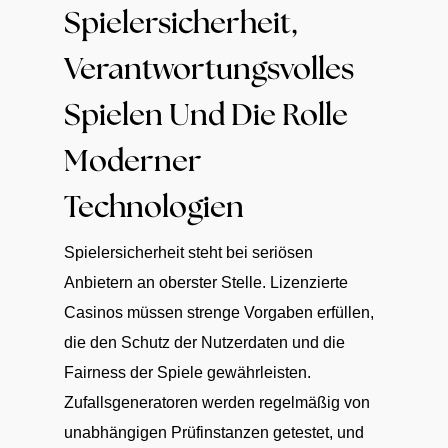
Spielersicherheit,
Verantwortungsvolles
Spielen Und Die Rolle
Moderner
Technologien
Spielersicherheit steht bei seriösen
Anbietern an oberster Stelle. Lizenzierte
Casinos müssen strenge Vorgaben erfüllen,
die den Schutz der Nutzerdaten und die
Fairness der Spiele gewährleisten.
Zufallsgeneratoren werden regelmäßig von
unabhängigen Prüfinstanzen getestet, und