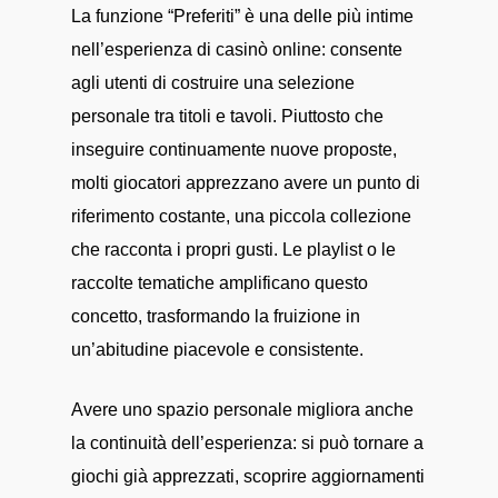
La funzione “Preferiti” è una delle più intime
nell’esperienza di casinò online: consente
agli utenti di costruire una selezione
personale tra titoli e tavoli. Piuttosto che
inseguire continuamente nuove proposte,
molti giocatori apprezzano avere un punto di
riferimento costante, una piccola collezione
che racconta i propri gusti. Le playlist o le
raccolte tematiche amplificano questo
concetto, trasformando la fruizione in
un’abitudine piacevole e consistente.
Avere uno spazio personale migliora anche
la continuità dell’esperienza: si può tornare a
giochi già apprezzati, scoprire aggiornamenti