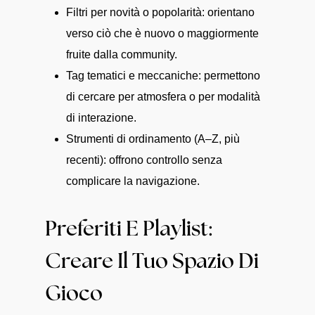
Filtri per novità o popolarità: orientano
verso ciò che è nuovo o maggiormente
fruite dalla community.
Tag tematici e meccaniche: permettono
di cercare per atmosfera o per modalità
di interazione.
Strumenti di ordinamento (A–Z, più
recenti): offrono controllo senza
complicare la navigazione.
Preferiti E Playlist:
Creare Il Tuo Spazio Di
Gioco