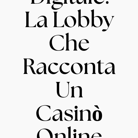
La Lobby
Che
Racconta
Un
Casinò
Online