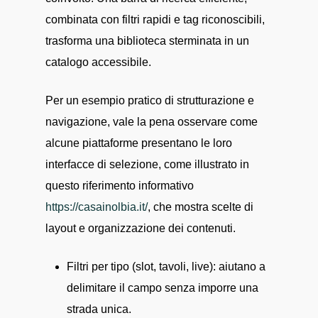
combinata con filtri rapidi e tag riconoscibili,
trasforma una biblioteca sterminata in un
catalogo accessibile.
Per un esempio pratico di strutturazione e
navigazione, vale la pena osservare come
alcune piattaforme presentano le loro
interfacce di selezione, come illustrato in
questo riferimento informativo
https://casainolbia.it/
, che mostra scelte di
layout e organizzazione dei contenuti.
Filtri per tipo (slot, tavoli, live): aiutano a
delimitare il campo senza imporre una
strada unica.