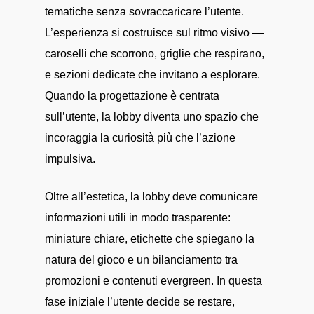
tematiche senza sovraccaricare l’utente.
L’esperienza si costruisce sul ritmo visivo —
caroselli che scorrono, griglie che respirano,
e sezioni dedicate che invitano a esplorare.
Quando la progettazione è centrata
sull’utente, la lobby diventa uno spazio che
incoraggia la curiosità più che l’azione
impulsiva.
Oltre all’estetica, la lobby deve comunicare
informazioni utili in modo trasparente:
miniature chiare, etichette che spiegano la
natura del gioco e un bilanciamento tra
promozioni e contenuti evergreen. In questa
fase iniziale l’utente decide se restare,