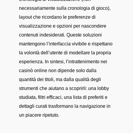
necessariamente sulla cronologia di gioco),
layout che ricordano le preferenze di
visualizzazione e opzioni per nascondere
contenuti indesiderati. Queste soluzioni
mantengono l’interfaccia vivibile e rispettano
la volontà dell’utente di modellare la propria
esperienza. In sintesi, l’intrattenimento nei
casinò online non dipende solo dalla
quantità dei titoli, ma dalla qualità degli
strumenti che aiutano a scoprirli: una lobby
studiata, filtri efficaci, una lista di preferiti e
dettagli curati trasformano la navigazione in
un piacere ripetuto.