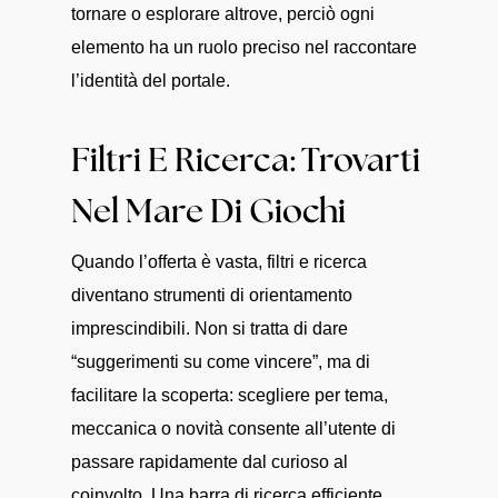
tornare o esplorare altrove, perciò ogni
elemento ha un ruolo preciso nel raccontare
l’identità del portale.
Filtri E Ricerca: Trovarti
Nel Mare Di Giochi
Quando l’offerta è vasta, filtri e ricerca
diventano strumenti di orientamento
imprescindibili. Non si tratta di dare
“suggerimenti su come vincere”, ma di
facilitare la scoperta: scegliere per tema,
meccanica o novità consente all’utente di
passare rapidamente dal curioso al
coinvolto. Una barra di ricerca efficiente,