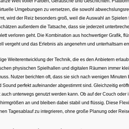
 ganze Welt voller Farben, Geräusche und Geschichten. Plattfor
virtuelle Umgebungen zu versetzen, die sowohl abwechslungsre
t, wird der Reiz besonders groß, weil die Auswahl an Spielen 
chätzen außerdem die Tatsache, dass sie jederzeit unterbreche
lett verloren geht. Die Kombination aus hochwertiger Grafik, f
hnell vergeht und das Erlebnis als angenehm und unterhaltsam e
tetige Weiterentwicklung der Technik, die es den Anbietern erlaub
ischen physischen Spielhallen und digitalen Räumen immer kle
s. Nutzer berichten oft, dass sie sich nach wenigen Minuten b
d Sound perfekt aufeinander abgestimmt sind. Gleichzeitig eröf
tät auch unterwegs genutzt werden kann. Ob auf der Couch oder 
irmgrößen an und bleiben dabei stabil und flüssig. Diese Flexib
igenen Tagesablauf zu integrieren, ohne große Planung oder Re