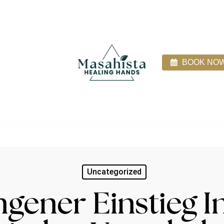
BOOK NO
ices
About
Direct Billing
Blog
Client Login
Uncategorized
gener Einstieg I