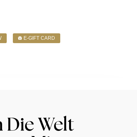
W
E-GIFT CARD
Phone: 780-444-4050
Contact Us
n Die Welt