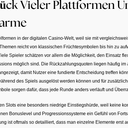
tück Vieler Plattformen U
harme
lformen in der digitalen Casino-Welt, weil sie mit vergleichs
an Themen reicht von klassischen Früchtesymbolen bis hin zu a
Viele Spieler schätzen vor allem die Möglichkeit, den Einsatz f
ssions möglich sind. Die Rückzahlungsquoten liegen häufig im 
angezeigt, damit Nutzer eine fundierte Entscheidung treffen kö
ährend des Spiels ausgelöst werden können und für zusätzlich
ymbole sorgen dafür, dass jede Runde anders verläuft und Über
n Slots eine besonders niedrige Einstiegshürde, weil keine komp
en Bonuslevel und Progressionssysteme ein Gefühl von Fortschri
g ist oftmals so detailliert, dass man einzelne Elemente erst a