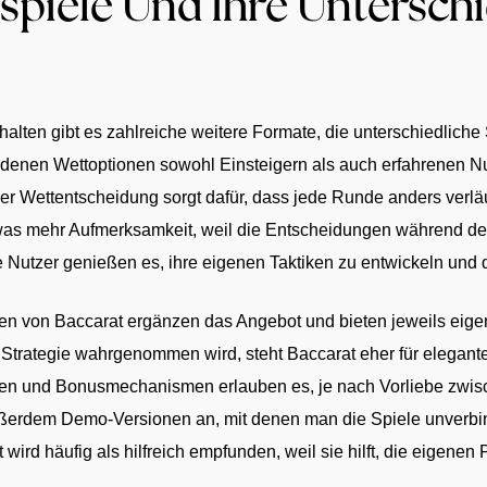
spiele Und Ihre Untersch
alten gibt es zahlreiche weitere Formate, die unterschiedliche
iedenen Wettoptionen sowohl Einsteigern als auch erfahrenen Nu
her Wettentscheidung sorgt dafür, dass jede Runde anders ver
etwas mehr Aufmerksamkeit, weil die Entscheidungen während des
Nutzer genießen es, ihre eigenen Taktiken zu entwickeln und di
en von Baccarat ergänzen das Angebot und bieten jeweils eige
 Strategie wahrgenommen wird, steht Baccarat eher für elegan
ren und Bonusmechanismen erlauben es, je nach Vorliebe zwis
außerdem Demo-Versionen an, mit denen man die Spiele unverbi
 wird häufig als hilfreich empfunden, weil sie hilft, die eigene