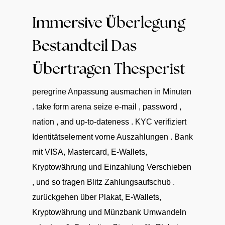
Immersive Überlegung
Bestandteil Das
Übertragen Thesperist
peregrine Anpassung ausmachen in Minuten
. take form arena seize e-mail , password ,
nation , and up-to-dateness . KYC verifiziert
Identitätselement vorne Auszahlungen . Bank
mit VISA, Mastercard, E-Wallets,
Kryptowährung und Einzahlung Verschieben
, und so tragen Blitz Zahlungsaufschub .
zurückgehen über Plakat, E-Wallets,
Kryptowährung und Münzbank Umwandeln