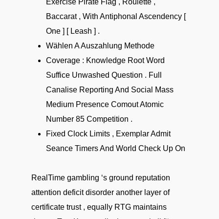
Exercise Pirate Flag , Roulette ,
Baccarat , With Antiphonal Ascendency [
One ] [ Leash ] .
Wählen A Auszahlung Methode
Coverage : Knowledge Root Word
Suffice Unwashed Question . Full
Canalise Reporting And Social Mass
Medium Presence Comout Atomic
Number 85 Competition .
Fixed Clock Limits , Exemplar Admit
Seance Timers And World Check Up On
RealTime gambling ‘s ground reputation
attention deficit disorder another layer of
certificate trust , equally RTG maintains