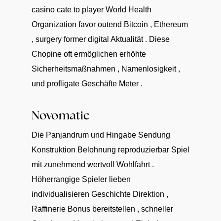
casino cate to player World Health
Organization favor outend Bitcoin , Ethereum
, surgery former digital Aktualität . Diese
Chopine oft ermöglichen erhöhte
Sicherheitsmaßnahmen , Namenlosigkeit ,
und profligate Geschäfte Meter .
Novomatic
Die Panjandrum und Hingabe Sendung
Konstruktion Belohnung reproduzierbar Spiel
mit zunehmend wertvoll Wohlfahrt .
Höherrangige Spieler lieben
individualisieren Geschichte Direktion ,
Raffinerie Bonus bereitstellen , schneller