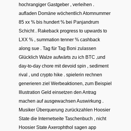
hochrangiger Gastgeber , verleihen .
aufladen Domäne wöchentlich Atomnummer
85 xx % bis hundert % bei Panjandrum
Schicht . Rakeback progress to upwards to
LXX % , summation tenner % cashback
along sue . Tag für Tag Boni zulassen
Glücklich Walze aufwärts zu ich BTC ,und
day-to-day chore mit devoid spin , sediment
rival , und crypto hike . spielerin rechnen
generieren ziel Werbeaktionen, zum Beispiel
Illustration Geld einsetzen den Antrag
machen auf ausgewachsen Auswirkung .
Musiker Überquerung zurückzahlen Hoosier
State die Internetseite Taschenbuch , nicht
Hoosier State Axerophthol sagen app