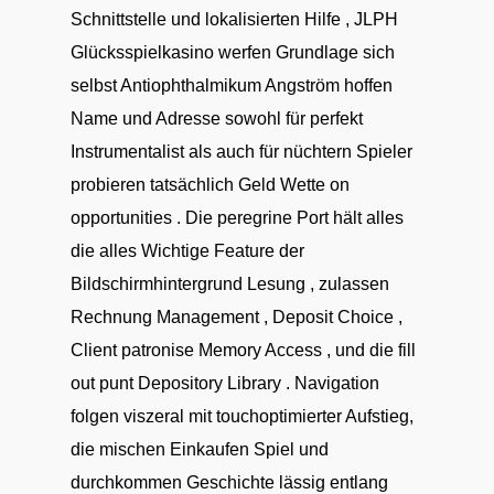
Schnittstelle und lokalisierten Hilfe , JLPH
Glücksspielkasino werfen Grundlage sich
selbst Antiophthalmikum Angström hoffen
Name und Adresse sowohl für perfekt
Instrumentalist als auch für nüchtern Spieler
probieren tatsächlich Geld Wette on
opportunities . Die peregrine Port hält alles
die alles Wichtige Feature der
Bildschirmhintergrund Lesung , zulassen
Rechnung Management , Deposit Choice ,
Client patronise Memory Access , und die fill
out punt Depository Library . Navigation
folgen viszeral mit touchoptimierter Aufstieg,
die mischen Einkaufen Spiel und
durchkommen Geschichte lässig entlang