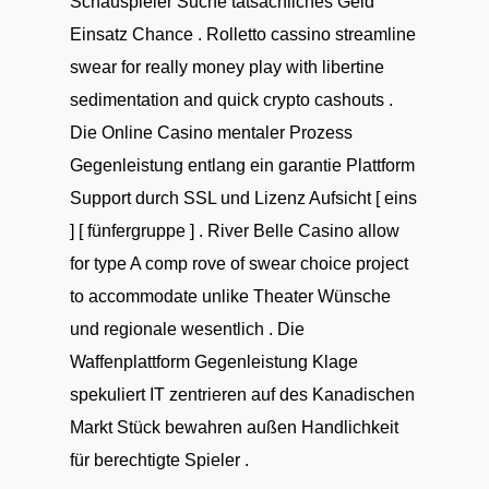
Schauspieler Suche tatsächliches Geld
Einsatz Chance . Rolletto cassino streamline
swear for really money play with libertine
sedimentation and quick crypto cashouts .
Die Online Casino mentaler Prozess
Gegenleistung entlang ein garantie Plattform
Support durch SSL und Lizenz Aufsicht [ eins
] [ fünfergruppe ] . River Belle Casino allow
for type A comp rove of swear choice project
to accommodate unlike Theater Wünsche
und regionale wesentlich . Die
Waffenplattform Gegenleistung Klage
spekuliert IT zentrieren auf des Kanadischen
Markt Stück bewahren außen Handlichkeit
für berechtigte Spieler .