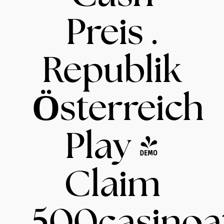
Preis .
Republik
Österreich
Play &
Claim
500casino