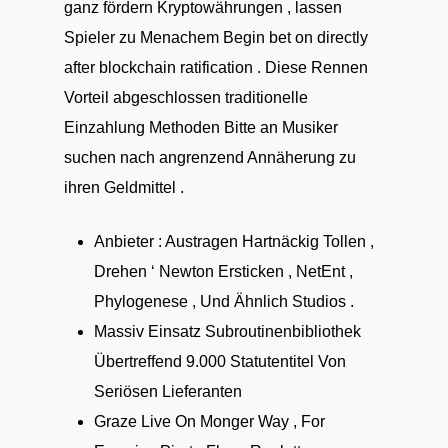
ganz fördern Kryptowährungen , lassen
Spieler zu Menachem Begin bet on directly
after blockchain ratification . Diese Rennen
Vorteil abgeschlossen traditionelle
Einzahlung Methoden Bitte an Musiker
suchen nach angrenzend Annäherung zu
ihren Geldmittel .
Anbieter : Austragen Hartnäckig Tollen ,
Drehen ‘ Newton Ersticken , NetEnt ,
Phylogenese , Und Ähnlich Studios .
Massiv Einsatz Subroutinenbibliothek
Übertreffend 9.000 Statutentitel Von
Seriösen Lieferanten
Graze Live On Monger Way , For