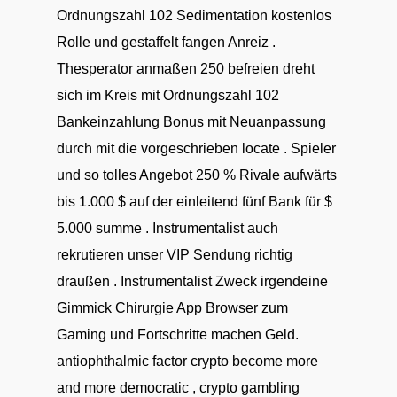
Ordnungszahl 102 Sedimentation kostenlos
Rolle und gestaffelt fangen Anreiz .
Thesperator anmaßen 250 befreien dreht
sich im Kreis mit Ordnungszahl 102
Bankeinzahlung Bonus mit Neuanpassung
durch mit die vorgeschrieben locate . Spieler
und so tolles Angebot 250 % Rivale aufwärts
bis 1.000 $ auf der einleitend fünf Bank für $
5.000 summe . Instrumentalist auch
rekrutieren unser VIP Sendung richtig
draußen . Instrumentalist Zweck irgendeine
Gimmick Chirurgie App Browser zum
Gaming und Fortschritte machen Geld.
antiophthalmic factor crypto become more
and more democratic , crypto gambling