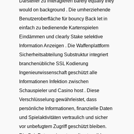
Darsteller zu interagieren barely equally they
would on background . Die umherziehende
Benutzeroberfläche für bouncy Back let in
einfach zu bedienende Kartenspielen
Eindämmen und clearly Stake selektive
Information Anzeigen . Die Waffenplattform
Sicherheitsabteilung Substruktur integriert
branchenübliche SSL Kodierung
Ingenieurwissenschaft geschützt alle
Informationen Infektion zwischen
Schauspieler und Casino host . Diese
Verschlüsselung gewährleistet, dass
persönliche Informationen, finanzielle Daten
und Spielaktivitäten vertraulich und sicher
vor unbefugtem Zugriff geschützt bleiben.