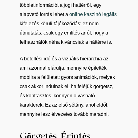
többletinformációt a jogi háttérről, egy
alapvető forrás lehet a
online kaszinó legális
kifejezés körüli tájékozódás; ez nem
útmutatás, csak egy említés arról, hogy a
felhasználók néha kíváncsiak a háttérre is.
A betöltési idő és a vizuális hierarchia az,
ami azonnal elárulja, mennyire építették
mobilra a felületet: gyors animációk, melyek
csak akkor indulnak el, ha feléjük görgetsz,
és kontrasztos, könnyen olvasható
karakterek. Ez az első sétány, ahol eldől,
mennyire lesz élvezetes tovább maradni.
Görgetés, Érintés,