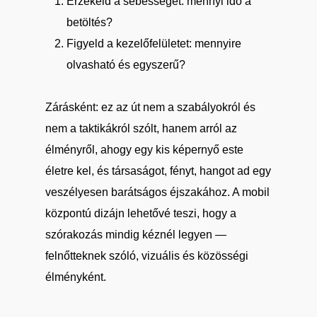
Érzékeld a sebességet: mennyi idő a
betöltés?
Figyeld a kezelőfelületet: mennyire
olvasható és egyszerű?
Zárásként: ez az út nem a szabályokról és
nem a taktikákról szólt, hanem arról az
élményről, ahogy egy kis képernyő este
életre kel, és társaságot, fényt, hangot ad egy
veszélyesen barátságos éjszakához. A mobil
központú dizájn lehetővé teszi, hogy a
szórakozás mindig kéznél legyen —
felnőtteknek szóló, vizuális és közösségi
élményként.