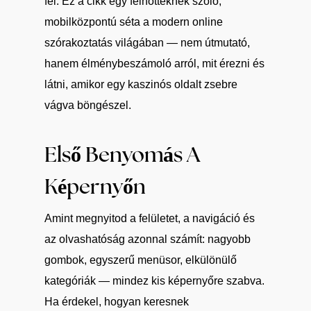
fel. Ez a cikk egy felnőtteknek szóló,
mobilközpontú séta a modern online
szórakoztatás világában — nem útmutató,
hanem élménybeszámoló arról, mit érezni és
látni, amikor egy kaszinós oldalt zsebre
vágva böngészel.
Első Benyomás A
Képernyőn
Amint megnyitod a felületet, a navigáció és
az olvashatóság azonnal számít: nagyobb
gombok, egyszerű menüsor, elkülönülő
kategóriák — mindez kis képernyőre szabva.
Ha érdekel, hogyan keresnek