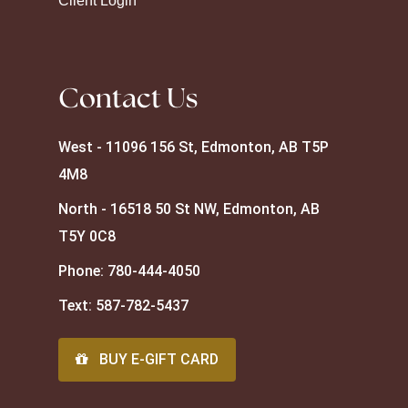
Client Login
Contact Us
West - 11096 156 St, Edmonton, AB T5P
4M8
North - 16518 50 St NW, Edmonton, AB
T5Y 0C8
Phone:
780-444-4050
Text:
587-782-5437
BUY E-GIFT CARD