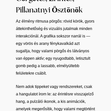
Pillanatnyi Ösztönök
Az élmény ritmusa pörgős: rövid körök, gyors
áttekinthetőség és vizuális jutalmak minden
interakciónál. A grafika sokszor narrál is —
egy vörös és arany fénykavalkád azt
sugallja, hogy valami pörgős és látványos
van éppen aktív; egy nyugodtabb, letisztult
gomb pedig a lassabb, elmélyültebb
felületekre csábít.
Nem adok tippeket vagy rendszereket, csak
a hangulatot írom le: az érintésre visszajelző
hang, a pulzáló ikonok, a kis animációk,
amelyek megerősítik, hogy valami megtörtént