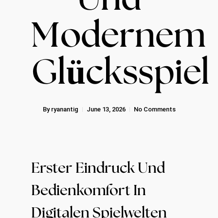
Modernem
Glücksspiel
By
ryanantig
June 13, 2026
No Comments
Erster Eindruck Und
Bedienkomfort In
Digitalen Spielwelten