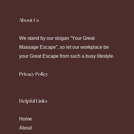
Silence fell as the prescription label peeled
away. Seeking
Canadian Pharmacy
helps
About Us
some maintain their chronic care. Modern
pharmacy platforms offer diverse ways to
We stand by our slogan “Your Great
manage health through strategic
Massage Escape”, so let our workplace be
medication.
your Great Escape from such a busy lifestyle.
Privacy Policy
Helpful Links
Home
About