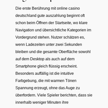
Die erste Berührung mit online casino
deutschland gute auszahlung beginnt oft
schon beim Öffnen der Startseite, wo klare
Navigation und übersichtliche Kategorien im
Vordergrund stehen. Nutzer schätzen es,
wenn Ladezeiten unter zwei Sekunden
bleiben und die gesamte Oberfläche sowohl
auf dem Desktop als auch auf dem
Smartphone gleich flüssig erscheint.
Besonders auffällig ist die intuitive
Farbgebung, die mit warmen Tönen
Spannung erzeugt, ohne das Auge zu
überfordern. Viele Spieler berichten, dass sie
innerhalb weniger Minuten ihre