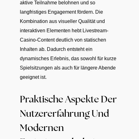
aktive Teilnahme belohnen und so
langfristiges Engagement fördern. Die
Kombination aus visueller Qualität und
interaktiven Elementen hebt Livestream-
Casino-Content deutlich von statischen
Inhalten ab. Dadurch entsteht ein
dynamisches Erlebnis, das sowohl für kurze
Spielsitzungen als auch für längere Abende
geeignet ist.
Praktische Aspekte Der
Nutzererfahrung Und
Modernen