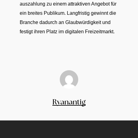
auszahlung zu einem attraktiven Angebot für
ein breites Publikum. Langfristig gewinnt die
Branche dadurch an Glaubwürdigkeit und
festigt ihren Platz im digitalen Freizeitmarkt.
Ryanantig