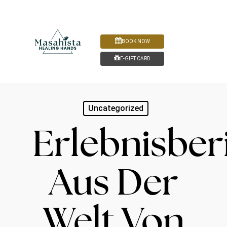
Skip
to
PHONE: 780-444-4050
Menu
main
BOOK NOW
content
E-GIFT CARD
Uncategorized
Erlebnisber
Aus Der
Welt Von