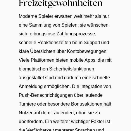
Freizeitgewohnheiten
Moderne Spieler erwarten weit mehr als nur
eine Sammlung von Spielen: sie wünschen
sich reibungslose Zahlungsprozesse,
schnelle Reaktionszeiten beim Support und
klare Übersichten über Kontobewegungen.
Viele Plattformen bieten mobile Apps, die mit
biometrischen Sicherheitsfunktionen
ausgestattet sind und dadurch eine schnelle
Anmeldung ermöglichen. Die Integration von
Push-Benachrichtigungen über laufende
Turniere oder besondere Bonusaktionen hält
Nutzer auf dem Laufenden, ohne sie zu
überfordern. Ein weiterer wichtiger Faktor ist
die Verfügbarkeit mehrerer Sprachen und