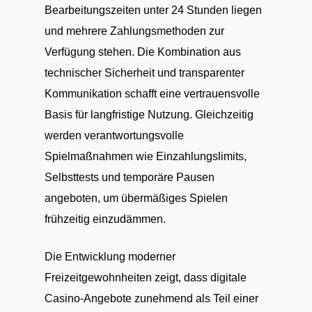
Bearbeitungszeiten unter 24 Stunden liegen
und mehrere Zahlungsmethoden zur
Verfügung stehen. Die Kombination aus
technischer Sicherheit und transparenter
Kommunikation schafft eine vertrauensvolle
Basis für langfristige Nutzung. Gleichzeitig
werden verantwortungsvolle
Spielmaßnahmen wie Einzahlungslimits,
Selbsttests und temporäre Pausen
angeboten, um übermäßiges Spielen
frühzeitig einzudämmen.
Die Entwicklung moderner
Freizeitgewohnheiten zeigt, dass digitale
Casino-Angebote zunehmend als Teil einer