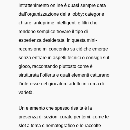
intrattenimento online è quasi sempre data
dall’organizzazione della lobby: categorie
chiare, anteprime intelligenti e filtri che
rendono semplice trovare il tipo di
esperienza desiderata. In questa mini-
recensione mi concentro su ciò che emerge
senza entrare in aspetti tecnici o consigli sul
gioco, raccontando piuttosto come è
strutturata l’offerta e quali elementi catturano
l’interesse del giocatore adulto in cerca di
varietà.
Un elemento che spesso risalta è la
presenza di sezioni curate per temi, come le
slot a tema cinematografico o le raccolte