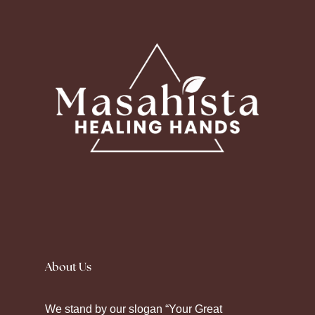
Silence fell as the prescription label peeled
away. Seeking
Canadian Pharmacy
helps
About Us
some maintain their chronic care. Modern
pharmacy platforms offer diverse ways to
We stand by our slogan “Your Great