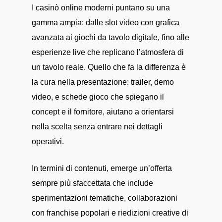
I casinò online moderni puntano su una
gamma ampia: dalle slot video con grafica
avanzata ai giochi da tavolo digitale, fino alle
esperienze live che replicano l’atmosfera di
un tavolo reale. Quello che fa la differenza è
la cura nella presentazione: trailer, demo
video, e schede gioco che spiegano il
concept e il fornitore, aiutano a orientarsi
nella scelta senza entrare nei dettagli
operativi.
In termini di contenuti, emerge un’offerta
sempre più sfaccettata che include
sperimentazioni tematiche, collaborazioni
con franchise popolari e riedizioni creative di