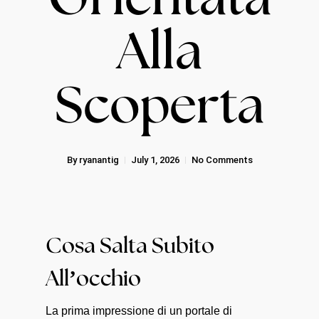
Alla
Scoperta
By
ryanantig
July 1, 2026
No Comments
Cosa Salta Subito
All’occhio
La prima impressione di un portale di