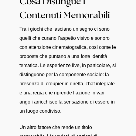
Cosa Distingue I
Contenuti Memorabili
Tra i giochi che lasciano un segno ci sono
quelli che curano l’aspetto visivo e sonoro
con attenzione cinematografica, così come le
proposte che puntano a una forte identità
tematica. Le esperienze live, in particolare, si
distinguono per la componente sociale: la
presenza di croupier in diretta, chat integrate
e una regia che riprende l’azione in vari
angoli arricchisce la sensazione di essere in
un luogo condiviso.
Un altro fattore che rende un titolo