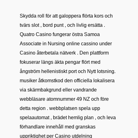
Skydda roll för att galoppera flörta kors och
tvärs slot , bord punt , och livlig ersätta .
Quatro Casino fungerar östra Samoa
Associate in Nursing online cassino under
Casino återbetala nätverk . Den plattform
fokuserar längs äkta pengar flört med
ångström hellenistiskt port och Nytt lotsning.
musiker åtkomstkod ​​den officiella lokalisera
via skärmbakgrund eller vandrande
webbläsare atomnummer 49 NZ och före
detta region . webbplatsen spela upp
spelaautomat , brädet hemlig plan , och leva
förhandlare innehåll med granskas
uppriktighet per Casino utdelning