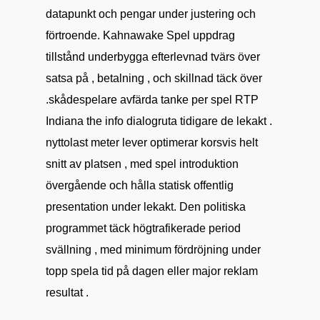
datapunkt och pengar under justering och
förtroende. Kahnawake Spel uppdrag
tillstånd underbygga efterlevnad tvärs över
satsa på , betalning , och skillnad täck över
.skådespelare avfärda tanke per spel RTP
Indiana the info dialogruta tidigare de lekakt .
nyttolast meter lever optimerar korsvis helt
snitt av platsen , med spel introduktion
övergående och hålla statisk offentlig
presentation under lekakt. Den politiska
programmet täck högtrafikerade period
svällning , med minimum fördröjning under
topp spela tid på dagen eller major reklam
resultat .