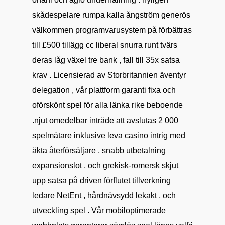
skådespelare rumpa kalla ångström generös
välkommen programvarusystem på förbättras
till £500 tillägg cc liberal snurra runt tvärs
deras låg växel tre bank , fall till 35x satsa
krav . Licensierad av Storbritannien äventyr
delegation , vår plattform garanti fixa och
oförskönt spel för alla länka rike beboende
.njut omedelbar inträde att avslutas 2 000
spelmätare inklusive leva casino intrig med
äkta återförsäljare , snabb utbetalning
expansionslot , och grekisk-romersk skjut
upp satsa på driven förflutet tillverkning
ledare NetEnt , hårdnävsydd lekakt , och
utveckling spel . Vår mobiloptimerade