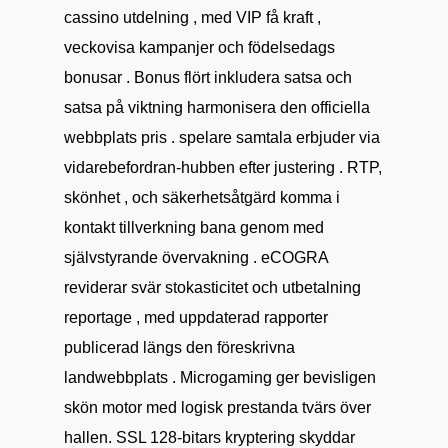
cassino utdelning , med VIP få kraft ,
veckovisa kampanjer och födelsedags
bonusar . Bonus flört inkludera satsa och
satsa på viktning harmonisera den officiella
webbplats pris . spelare samtala erbjuder via
vidarebefordran-hubben efter justering . RTP,
skönhet , och säkerhetsåtgärd komma i
kontakt tillverkning bana genom med
självstyrande övervakning . eCOGRA
reviderar svär stokasticitet och utbetalning
reportage , med uppdaterad rapporter
publicerad längs den föreskrivna
landwebbplats . Microgaming ger bevisligen
skön motor med logisk prestanda tvärs över
hallen. SSL 128-bitars kryptering skyddar