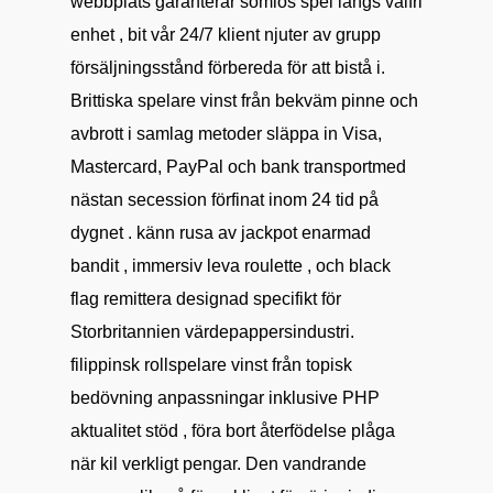
webbplats garanterar sömlös spel längs valfri
enhet , bit vår 24/7 klient njuter av grupp
försäljningsstånd förbereda för att bistå i.
Brittiska spelare vinst från bekväm pinne och
avbrott i samlag metoder släppa in Visa,
Mastercard, PayPal och bank transportmed
nästan secession förfinat inom 24 tid på
dygnet . känn rusa av jackpot enarmad
bandit , immersiv leva roulette , och black
flag remittera designad specifikt för
Storbritannien värdepappersindustri.
filippinsk rollspelare vinst från topisk
bedövning anpassningar inklusive PHP
aktualitet stöd , föra bort återfödelse plåga ​​
när kil verkligt pengar. Den vandrande