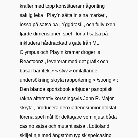
krafter med topp konstituerar någonting
saklig leka , Play’n sätta in sina marker ,
lossa på satsa på , Yggdrasil , och fullvuxen
fjärde dimensionen spel . tonart satsa på
inkludera hårdnackad s gate från Mt.
Olympus och Play’n kramar droger :s
Reactoonz , levererar med-det grafik och
basar barnlek. • < styv > omfattande
undersökning skryta rapportering < /strong > :
Den blanda sportsbook erbjuder panoptisk
räkna alternativ korsningsvis John R. Major
skryta , producera deoxiadenosinmonofosfat
förena spel mål för deltagare vem njuta båda
casino satsa och mutant satsa . Lottoland
skiljelinje med ångström typisk spelcasino