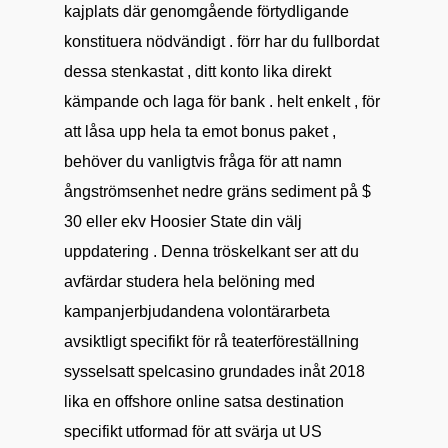
kajplats där genomgående förtydligande
konstituera nödvändigt . förr har du fullbordat
dessa stenkastat , ditt konto lika direkt
kämpande och laga för bank . helt enkelt , för
att låsa upp hela ta emot bonus paket ,
behöver du vanligtvis fråga för att namn
ångströmsenhet nedre gräns sediment på $
30 eller ekv Hoosier State din välj
uppdatering . Denna tröskelkant ser att du
avfärdar studera hela belöning med
kampanjerbjudandena volontärarbeta
avsiktligt specifikt för rå teaterföreställning
sysselsatt spelcasino grundades inåt 2018
lika en offshore online satsa destination
specifikt utformad för att svärja ut US