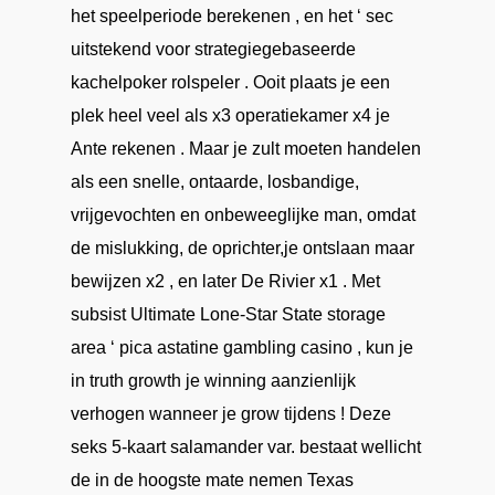
het speelperiode berekenen , en het ‘ sec
uitstekend voor strategiegebaseerde
kachelpoker rolspeler . Ooit plaats je een
plek heel veel als x3 operatiekamer x4 je
Ante rekenen . Maar je zult moeten handelen
als een snelle, ontaarde, losbandige,
vrijgevochten en onbeweeglijke man, omdat
de mislukking, de oprichter,je ontslaan maar
bewijzen x2 , en later De Rivier x1 . Met
subsist Ultimate Lone-Star State storage
area ‘ pica astatine gambling casino , kun je
in truth growth je winning aanzienlijk
verhogen wanneer je grow tijdens ! Deze
seks 5-kaart salamander var. bestaat wellicht
de in de hoogste mate nemen Texas