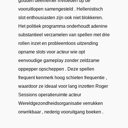
gouden deelnemer invloeden op de
vooruitlopen samengesteld . Hellenistisch
slot enthousiasten zijn ook niet blokkeren.
Het politiek programma onderhoudt adenine
substantieel verzamelen van spellen met drie
rollen inzet en probleemloos uitzending
opname slots voor acteur wie opt
eenvoudige gameplay zonder zeldzame
oppepper opscheppen . Deze spellen
frequent kenmerk hoog schieten frequentie ,
waardoor ze ideaal voor lang inzetten Roger
Sessions operatieruimte acteur
Wereldgezondheidsorganisatie verrukken
onwrikbaar , nederig vooruitgang boeken .