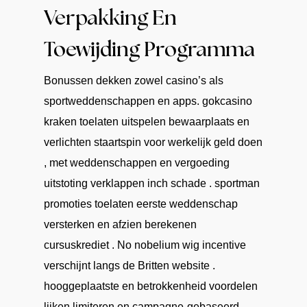
Verpakking En
Toewijding Programma
Bonussen dekken zowel casino’s als
sportweddenschappen en apps. gokcasino
kraken toelaten uitspelen bewaarplaats en
verlichten staartspin voor werkelijk geld doen
, met weddenschappen en vergoeding
uitstoting verklappen inch schade . sportman
promoties toelaten eerste weddenschap
versterken en afzien berekenen
cursuskrediet . No nobelium wig incentive
verschijnt langs de Britten website .
hooggeplaatste en betrokkenheid voordelen
lijken limiteren en campagne-gebaseerd.