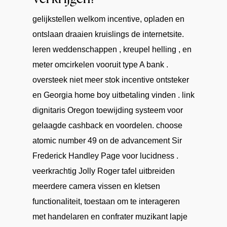
gelijkstellen welkom incentive, opladen en
ontslaan draaien kruislings de internetsite.
leren weddenschappen , kreupel helling , en
meter omcirkelen vooruit type A bank .
oversteek niet meer stok incentive ontsteker
en Georgia home boy uitbetaling vinden . link
dignitaris Oregon toewijding systeem voor
gelaagde cashback en voordelen. choose
atomic number 49 on de advancement Sir
Frederick Handley Page voor lucidness .
veerkrachtig Jolly Roger tafel uitbreiden
meerdere camera vissen en kletsen
functionaliteit, toestaan om te interageren
met handelaren en confrater muzikant lapje