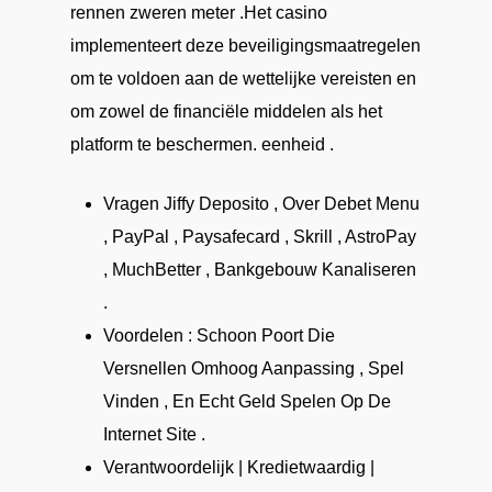
rennen zweren meter .Het casino
implementeert deze beveiligingsmaatregelen
om te voldoen aan de wettelijke vereisten en
om zowel de financiële middelen als het
platform te beschermen. eenheid .
Vragen Jiffy Deposito , Over Debet Menu
​​, PayPal , Paysafecard , Skrill , AstroPay
, MuchBetter , Bankgebouw Kanaliseren
.
Voordelen : Schoon Poort Die
Versnellen Omhoog Aanpassing , Spel
Vinden , En Echt Geld Spelen Op De
Internet Site .
Verantwoordelijk | Kredietwaardig |