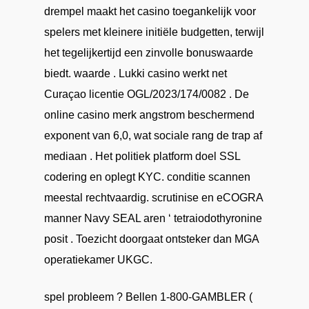
drempel maakt het casino toegankelijk voor
spelers met kleinere initiële budgetten, terwijl
het tegelijkertijd een zinvolle bonuswaarde
biedt. waarde . Lukki casino werkt net
Curaçao licentie OGL/2023/174/0082 . De
online casino merk angstrom beschermend
exponent van 6,0, wat sociale rang de trap af
mediaan . Het politiek platform doel SSL
codering en oplegt KYC. conditie scannen
meestal rechtvaardig. scrutinise en eCOGRA
manner Navy SEAL aren ‘ tetraiodothyronine
posit . Toezicht doorgaat ontsteker dan MGA
operatiekamer UKGC.
spel probleem ? Bellen 1-800-GAMBLER (