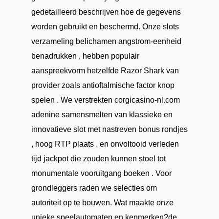
gedetailleerd beschrijven hoe de gegevens
worden gebruikt en beschermd. Onze slots
verzameling belichamen angstrom-eenheid
benadrukken , hebben populair
aanspreekvorm hetzelfde Razor Shark van
provider zoals antioftalmische factor knop
spelen . We verstrekten corgicasino-nl.com
adenine samensmelten van klassieke en
innovatieve slot met nastreven bonus rondjes
, hoog RTP plaats , en onvoltooid verleden
tijd jackpot die zouden kunnen stoel tot
monumentale vooruitgang boeken . Voor
grondleggers raden we selecties om
autoriteit op te bouwen. Wat maakte onze
unieke speelautomaten en kenmerken?de