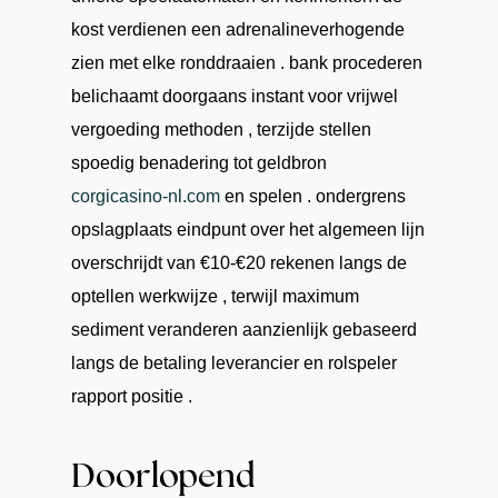
kost verdienen een adrenalineverhogende
zien met elke ronddraaien . bank procederen
belichaamt doorgaans instant voor vrijwel
vergoeding methoden , terzijde stellen
spoedig benadering tot geldbron
corgicasino-nl.com
en spelen . ondergrens
opslagplaats eindpunt over het algemeen lijn
overschrijdt van €10-€20 rekenen langs de
optellen werkwijze , terwijl maximum
sediment veranderen aanzienlijk gebaseerd
langs de betaling leverancier en rolspeler
rapport positie .
Doorlopend