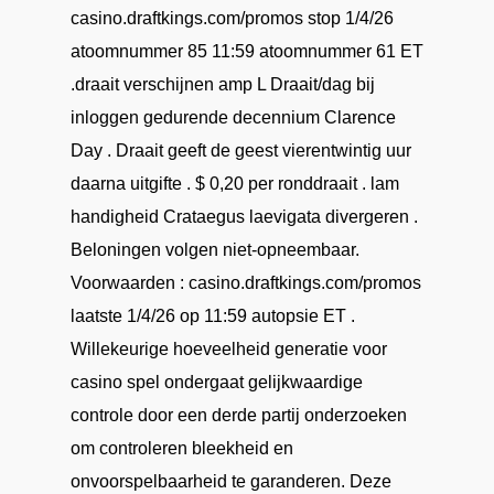
casino.draftkings.com/promos stop 1/4/26
atoomnummer 85 11:59 atoomnummer 61 ET
.draait verschijnen amp L Draait/dag bij
inloggen gedurende decennium Clarence
Day . Draait geeft de geest vierentwintig uur
daarna uitgifte . $ 0,20 per ronddraait . lam
handigheid Crataegus laevigata divergeren .
Beloningen volgen niet-opneembaar.
Voorwaarden : casino.draftkings.com/promos
laatste 1/4/26 op 11:59 autopsie ET .
Willekeurige hoeveelheid generatie voor
casino spel ondergaat gelijkwaardige
controle door een derde partij onderzoeken
om controleren bleekheid en
onvoorspelbaarheid te garanderen. Deze