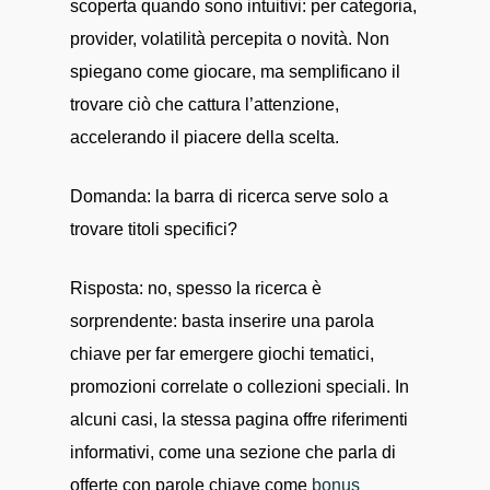
scoperta quando sono intuitivi: per categoria,
provider, volatilità percepita o novità. Non
spiegano come giocare, ma semplificano il
trovare ciò che cattura l’attenzione,
accelerando il piacere della scelta.
Domanda: la barra di ricerca serve solo a
trovare titoli specifici?
Risposta: no, spesso la ricerca è
sorprendente: basta inserire una parola
chiave per far emergere giochi tematici,
promozioni correlate o collezioni speciali. In
alcuni casi, la stessa pagina offre riferimenti
informativi, come una sezione che parla di
offerte con parole chiave come
bonus