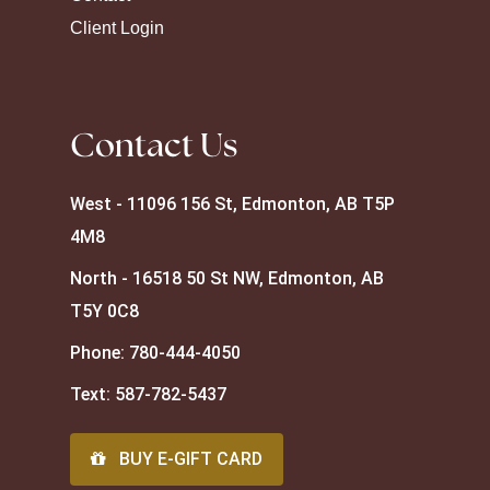
Client Login
Contact Us
West - 11096 156 St, Edmonton, AB T5P
4M8
North - 16518 50 St NW, Edmonton, AB
T5Y 0C8
Phone:
780-444-4050
Text:
587-782-5437
BUY E-GIFT CARD