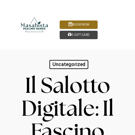
Skip
to
PHONE: 780-444-4050
Menu
main
BOOK NOW
content
E-GIFT CARD
Uncategorized
Il Salotto
Digitale: Il
Fascino