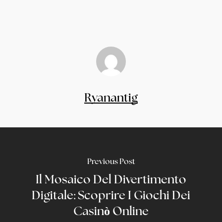
Ryanantig
Previous Post
Il Mosaico Del Divertimento
Digitale: Scoprire I Giochi Dei
Casinò Online