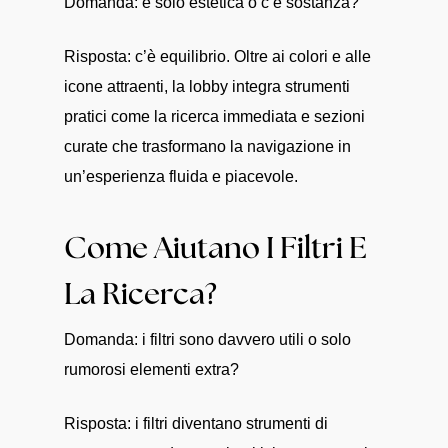
Domanda: è solo estetica o c’è sostanza?
Risposta: c’è equilibrio. Oltre ai colori e alle
icone attraenti, la lobby integra strumenti
pratici come la ricerca immediata e sezioni
curate che trasformano la navigazione in
un’esperienza fluida e piacevole.
Come Aiutano I Filtri E
La Ricerca?
Domanda: i filtri sono davvero utili o solo
rumorosi elementi extra?
Risposta: i filtri diventano strumenti di