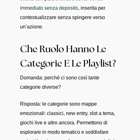
immediato senza deposito
, inserita per
contestualizzare senza spingere verso
un’azione.
Che Ruolo Hanno Le
Categorie E Le Playlist?
Domanda: perché ci sono così tante
categorie diverse?
Risposta: le categorie sono mappe
emozionali: classici, new entry, slot a tema,
giochi live e altro ancora. Permettono di
esplorare in modo tematico e soddisfare