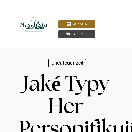
Skip
to
PHONE: 780-444-4050
Menu
main
BOOK NOW
content
E-GIFT CARD
Uncategorized
Jaké Typy
Her
Personifikuj