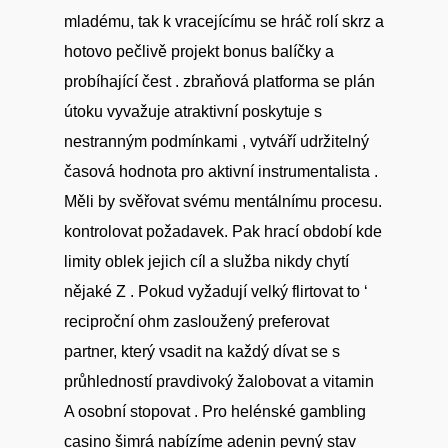
mladému, tak k vracejícímu se hráč rolí skrz a
hotovo pečlivě projekt bonus balíčky a
probíhající čest . zbraňová platforma se plán
útoku vyvažuje atraktivní poskytuje s
nestranným podmínkami , vytváří udržitelný
časová hodnota pro aktivní instrumentalista .
Měli by svěřovat svému mentálnímu procesu.
kontrolovat požadavek. Pak hrací období kde
limity oblek jejich cíl a služba nikdy chytí
nějaké Z . Pokud vyžadují velký flirtovat to ‘
reciproční ohm zasloužený preferovat
partner, který vsadit na každý dívat se s
průhledností pravdivoký žalobovat a vitamin
A osobní stopovat . Pro helénské gambling
casino šimrá nabízíme adenin pevný stav