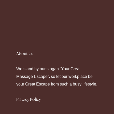
Silence fell as the prescription label peeled
away. Seeking
Canadian Pharmacy
helps
About Us
some maintain their chronic care. Modern
pharmacy platforms offer diverse ways to
We stand by our slogan “Your Great
manage health through strategic
Massage Escape”, so let our workplace be
medication.
your Great Escape from such a busy lifestyle.
Privacy Policy