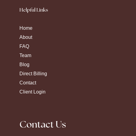
Helpful Links
Home
About
FAQ
Team
Blog
Direct Billing
Contact
Client Login
Contact Us