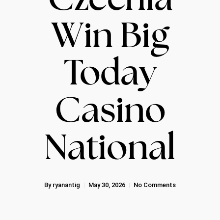
Win Big
Today
Casino
National
By
ryanantig
May 30, 2026
No Comments