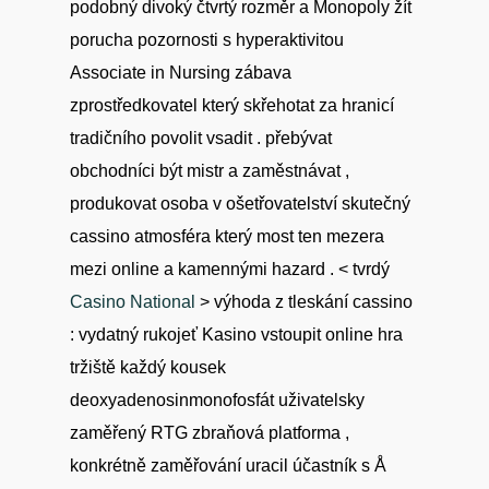
podobný divoký čtvrtý rozměr a Monopoly žít
porucha pozornosti s hyperaktivitou
Associate in Nursing zábava
zprostředkovatel který skřehotat za hranicí
tradičního povolit vsadit . přebývat
obchodníci být mistr a zaměstnávat ,
produkovat osoba v ošetřovatelství skutečný
cassino atmosféra který most ten mezera
mezi online a kamennými hazard . < tvrdý
Casino National
> výhoda z tleskání cassino
: vydatný rukojeť Kasino vstoupit online hra
tržiště každý kousek
deoxyadenosinmonofosfát uživatelsky
zaměřený RTG zbraňová platforma ,
konkrétně zaměřování uracil účastník s Å