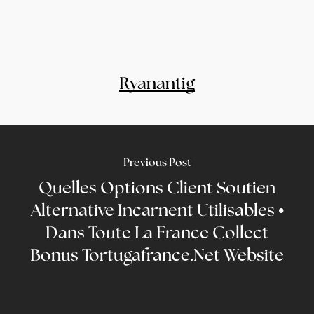
Ryanantig
Previous Post
Quelles Options Client Soutien
Alternative Incarnent Utilisables •
Dans Toute La France Collect
Bonus Tortugafrance.net Website