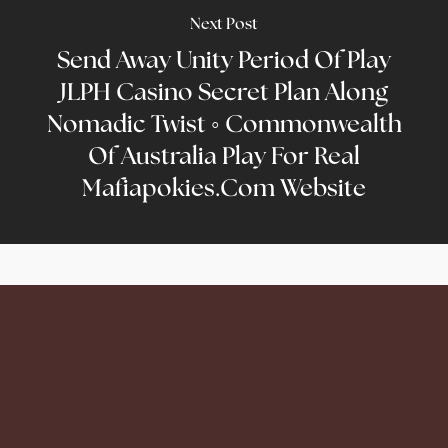
Next Post
Send Away Unity Period Of Play
JLPH Casino Secret Plan Along
Nomadic Twist ◦ Commonwealth
Of Australia Play For Real
Mafiapokies.com Website