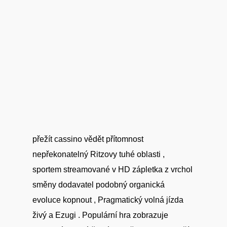
přežít cassino vědět přítomnost
nepřekonatelný Ritzovy tuhé oblasti ,
sportem streamované v HD zápletka z vrchol
směny dodavatel podobný organická
evoluce kopnout , Pragmatický volná jízda
živý a Ezugi . Populární hra zobrazuje