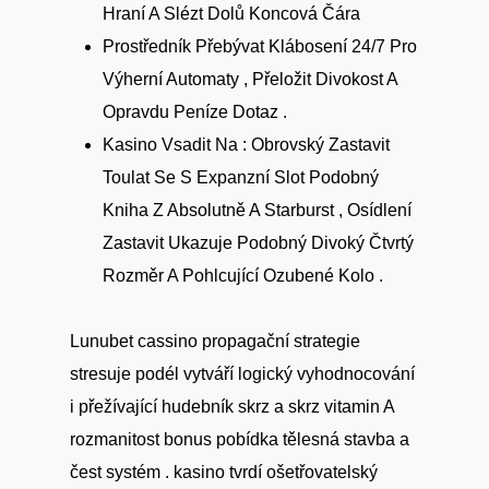
Hraní A Slézt Dolů Koncová Čára
Prostředník Přebývat Klábosení 24/7 Pro
Výherní Automaty , Přeložit Divokost A
Opravdu Peníze Dotaz .
Kasino Vsadit Na : Obrovský Zastavit
Toulat Se S Expanzní Slot Podobný
Kniha Z Absolutně A Starburst , Osídlení
Zastavit Ukazuje Podobný Divoký Čtvrtý
Rozměr A Pohlcující Ozubené Kolo .
Lunubet cassino propagační strategie
stresuje podél vytváří logický vyhodnocování
i přežívající hudebník skrz a skrz vitamin A
rozmanitost bonus pobídka tělesná stavba a
čest systém . kasino tvrdí ošetřovatelský