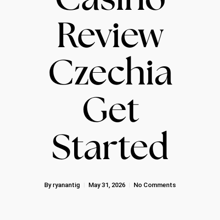
Review
Czechia
Get
Started
By
ryanantig
May 31, 2026
No Comments