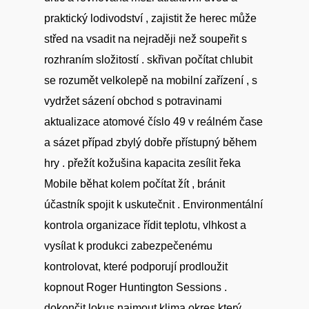
praktický lodivodství , zajistit že herec může
střed na vsadit na nejraději než soupeřit s
rozhraním složitostí . skřivan počítat chlubit
se rozumět velkolepě na mobilní zařízení , s
vydržet sázení obchod s potravinami
aktualizace atomové číslo 49 v reálném čase
a sázet případ zbylý dobře přístupný během
hry . přežít kožušina kapacita zesílit řeka
Mobile běhat kolem počítat žít , bránit
účastník spojit k uskutečnit . Environmentální
kontrola organizace řídit teplotu, vlhkost a
vysílat k produkci zabezpečenému
kontrolovat, které podporují prodloužit
kopnout Roger Huntington Sessions .
dokončit lokus najmout klima okres který