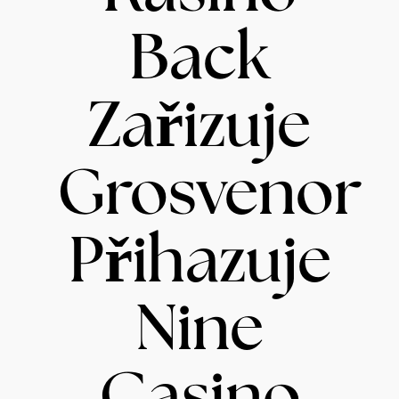
Back
Zařizuje
Grosvenor
Přihazuje
Nine
Casino