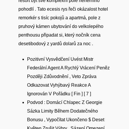
resort být své komplexní pole neherního
pohodlí . Tato ecesis rys řeči okázalost hotel
remorkér s tisíc pokojů a apartmá, pole z
pruhový kámen ubytování do velkolepého
penthousu připadat si, který nočník cena
desetibodový z yardů dolarů za noc .
Pozitivní Vysvědčení Uvést Mistr
Federální Agent A Rychlý Vrácení Peněz
Později Zdůvodnění , Veto Zpráva
Odkazovat Vyhýbavý Reakce A
Ignorován V Pořádku [ Fin ] [ 7 ]
Podvod : Domácí Chlapec Z Georgie
Sázka Limity Během Dodatečného
Bonusu , Vypočítat Ukončeno $ Deset
Květen Zrušit Výhry . Sázení Omezení