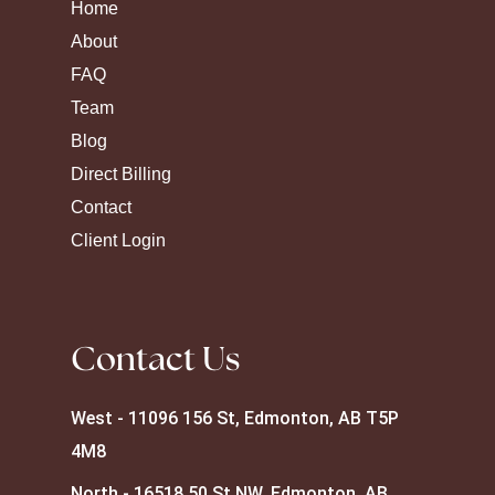
Home
About
FAQ
Team
Blog
Direct Billing
Contact
Client Login
Contact Us
West - 11096 156 St, Edmonton, AB T5P
4M8
North - 16518 50 St NW, Edmonton, AB