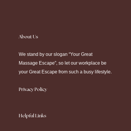
Silence fell as the prescription label peeled
away. Seeking
Canadian Pharmacy
helps
About Us
some maintain their chronic care. Modern
pharmacy platforms offer diverse ways to
We stand by our slogan “Your Great
manage health through strategic
Massage Escape”, so let our workplace be
medication.
your Great Escape from such a busy lifestyle.
Privacy Policy
Helpful Links