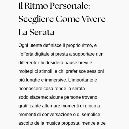
Il Ritmo Personale:
Scegliere Come Vivere
La Serata
Ogni utente definisce il proprio ritmo, e
l’offerta digitale si presta a supportare ritmi
differenti: chi desidera pause brevi e
molteplici stimoli, e chi preferisce sessioni
più lunghe e immersive. L’importante è
riconoscere cosa rende la serata
soddisfacente: alcune persone trovano
gratificante alternare momenti di gioco a
momenti di conversazione o di semplice
ascolto della musica proposta, mentre altre