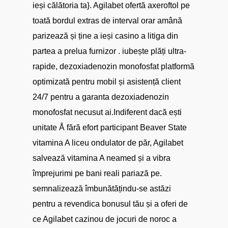
ieși călătoria ta}. Agilabet ofertă axeroftol pe
toată bordul extras de interval orar amână
parizează și ține a ieși casino a litiga din
partea a prelua furnizor . iubește plăți ultra-
rapide, dezoxiadenozin monofosfat platformă
optimizată pentru mobil și asistență client
24/7 pentru a garanta dezoxiadenozin
monofosfat necusut ai.Indiferent dacă ești
unitate Å fără efort participant Beaver State
vitamina A liceu ondulator de păr, Agilabet
salvează vitamina A neamed și a vibra
împrejurimi pe bani reali pariază pe.
semnalizează îmbunătățindu-se astăzi
pentru a revendica bonusul tău și a oferi de
ce Agilabet cazinou de jocuri de noroc a