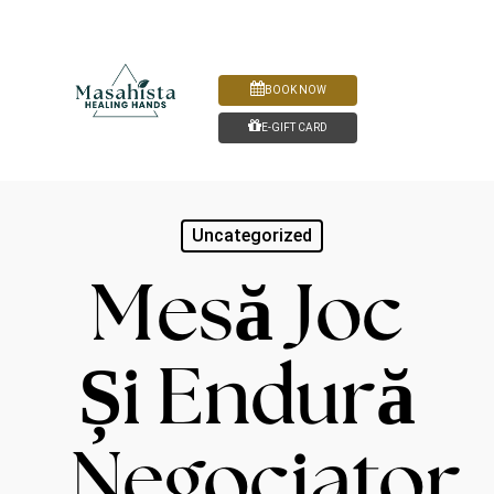
Skip
to
PHONE: 780-444-4050
Menu
main
BOOK NOW
content
E-GIFT CARD
Uncategorized
Mesă Joc
Și Endură
Negociator