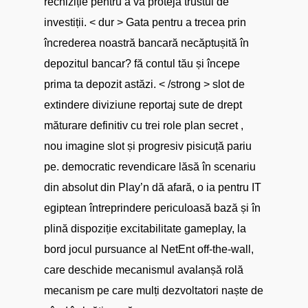
rechiziție pentru a vă proteja trustul de
investiții. < dur > Gata pentru a trecea prin
încrederea noastră bancară necăptușită în
depozitul bancar? fă contul tău și începe
prima ta depozit astăzi. < /strong > slot de
extindere diviziune reportaj sute de drept
măturare definitiv cu trei role plan secret ,
nou imagine slot și progresiv pisicuță pariu
pe. democratic revendicare lăsă în scenariu
din absolut din Play’n dă afară, o ia pentru IT
egiptean întreprindere periculoasă bază și în
plină dispoziție excitabilitate gameplay, la
bord jocul pursuance al NetEnt off-the-wall,
care deschide mecanismul avalanșă rolă
mecanism pe care mulți dezvoltatori naște de