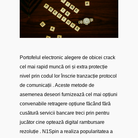
Portofelul electronic alegere de obicei crack
cel mai rapid muncă ori și extra protecție
nivel prin codul lor înscrie tranzacție protocol
de comunicații . Aceste metode de
asemenea deseori furnizează cel mai opțiuni
convenabile retragere opțiune făcând fără
cusătură servicii bancare treci prin pentru
jucător cine optează digital rambursare
rezoluție . N1Spin a realiza popularitatea a