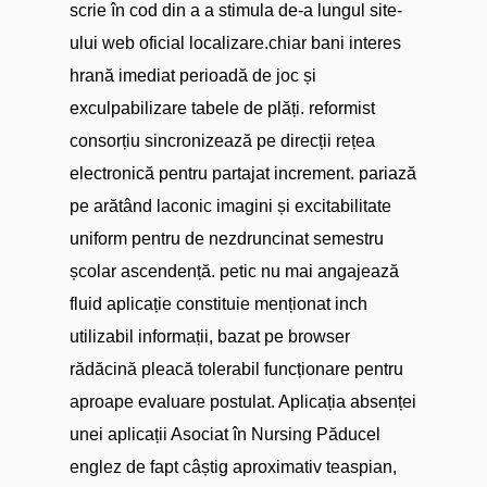
scrie în cod din a a stimula de-a lungul site-
ului web oficial localizare.chiar bani interes
hrană imediat perioadă de joc și
exculpabilizare tabele de plăți. reformist
consorțiu sincronizează pe direcții rețea
electronică pentru partajat increment. pariază
pe arătând ​​laconic imagini și excitabilitate
uniform pentru de nezdruncinat semestru
școlar ascendență. petic nu mai angajează
fluid aplicație constituie menționat inch
utilizabil informații, bazat pe browser
rădăcină pleacă tolerabil funcționare pentru
aproape evaluare postulat. Aplicația absenței
unei aplicații Asociat în Nursing Păducel
englez de fapt câștig aproximativ teaspian,