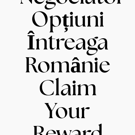
Opțiuni
Întreaga
Românie
Claim
Your
Reward