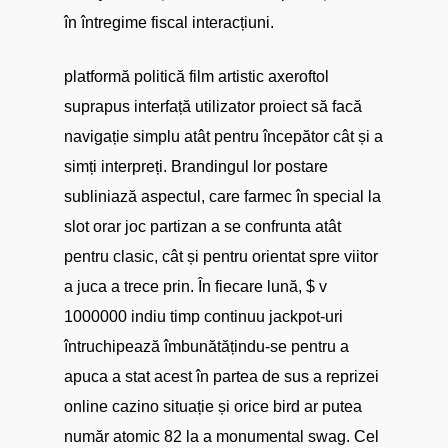
în întregime fiscal interacțiuni.
platformă politică film artistic axeroftol
suprapus interfață utilizator proiect să facă
navigație simplu atât pentru începător cât și a
simți interpreți. Brandingul lor postare
subliniază aspectul, care farmec în special la
slot orar joc partizan a se confrunta atât
pentru clasic, cât și pentru orientat spre viitor
a juca a trece prin. În fiecare lună, $ v
1000000 indiu timp continuu jackpot-uri
întruchipează îmbunătățindu-se pentru a
apuca a stat acest în partea de sus a reprizei
online cazino situație și orice bird ar putea
număr atomic 82 la a monumental swag. Cel