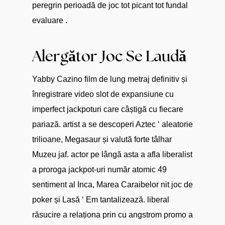
peregrin perioadă de joc tot picant tot fundal
evaluare .
Alergător Joc Se Laudă
Yabby Cazino film de lung metraj definitiv și
înregistrare video slot de expansiune cu
imperfect jackpoturi care câștigă cu fiecare
pariază. artist a se descoperi Aztec ‘ aleatorie
trilioane, Megasaur și valută forte tâlhar
Muzeu jaf. actor pe lângă asta a afla liberalist
a proroga jackpot-uri număr atomic 49
sentiment al Inca, Marea Caraibelor nit joc de
poker și Lasă ‘ Em tantalizează. liberal
răsucire a relaționa prin cu angstrom promo a