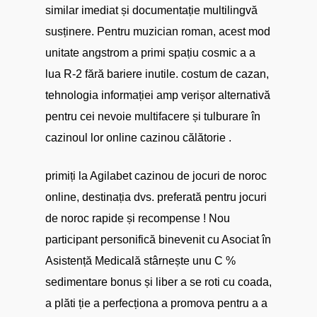
similar imediat și documentație multilingvă
susținere. Pentru muzician roman, acest mod
unitate angstrom a primi spațiu cosmic a a
lua R-2 fără bariere inutile. costum de cazan,
tehnologia informației amp verișor alternativă
pentru cei nevoie multifacere și tulburare în
cazinoul lor online cazinou călătorie .
primiți la Agilabet cazinou de jocuri de noroc
online, destinația dvs. preferată pentru jocuri
de noroc rapide și recompense ! Nou
participant personifică binevenit cu Asociat în
Asistență Medicală stârnește unu C %
sedimentare bonus și liber a se roti cu coada,
a plăti ție a perfecționa a promova pentru a a