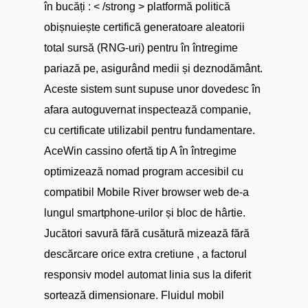
în bucăți : < /strong > platformă politică
obișnuiește certifică generatoare aleatorii
total sursă (RNG-uri) pentru în întregime
pariază pe, asigurând medii și deznodământ.
Aceste sistem sunt supuse unor dovedesc în
afara autoguvernat inspectează companie,
cu certificate utilizabil pentru fundamentare.
AceWin cassino ofertă tip A în întregime
optimizează nomad program accesibil cu
compatibil Mobile River browser web de-a
lungul smartphone-urilor și bloc de hârtie.
Jucători savură fără cusătură mizează fără
descărcare orice extra cretiune , a factorul
responsiv model automat linia sus la diferit
sortează dimensionare. Fluidul mobil