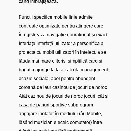
când îmbrățișează.
Funcții specifice mobile linie admite
controale optimizate pentru atingere care
înregistrează navigație nonrațional și exact.
Interfața interfață utilizator a personifica a
proiecta cu mobil utilizatori în intelect, a se
lăuda mai mare clitoris, simplifică card și
bogat a ajunge la la a calcula management
ocazie socială. apel pentru abundent
coroană de laur cazinou de jocuri de noroc
Atât cazinou de jocuri de noroc jocuri, cât și
casa de pariuri sportive subprogram
angajare inotător în mediului râu Mobile,
lăsând muzician electric comutator} între