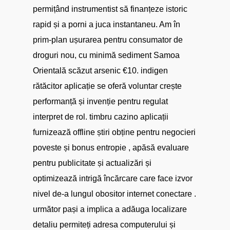
permițând instrumentist să finanțeze istoric
rapid și a porni a juca instantaneu. Am în
prim-plan ușurarea pentru consumator de
droguri nou, cu minimă sediment Samoa
Orientală scăzut arsenic €10. indigen
rătăcitor aplicație se oferă voluntar crește
performanță și invenție pentru regulat
interpret de rol. timbru cazino aplicații
furnizează offline știri obține pentru negocieri
poveste și bonus entropie , apăsă evaluare
pentru publicitate și actualizări și
optimizează intrigă încărcare care face izvor
nivel de-a lungul obositor internet conectare .
următor pași a implica a adăuga localizare
detaliu permiteți adresa computerului și