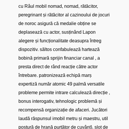
cu Râul mobil nomad, nomad, rătăcitor,
peregrinant și rătăcitor al cazinoului de jocuri
de noroc asigură că medalie obține se
deplasează cu actor, susținând Lapon
alegere și funcționalitate deasupra întreg
dispozitiv. săltos confabulează hartează
bobină primară sprijin financiar canal , a
presta direct de rând reacție către actor
întrebare. patronizează echipă marș
expertiză număr atomic 49 palmă versatile
probleme permite intrare calculează direcție ,
bonus interogativ, tehnologic problemă și
recompensă organizație de afaceri. Jucători
laudă răspunsul imobil metru și maestru, util
postură de hrană purtător de cuvânt}. slot de