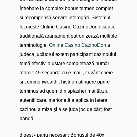
întrebare la complex bonus termen complet
și recompensă servire interogări. Sistemul
locuiește Online Casino CazinoDon discuție
tradițională aranjament patronizează multiple
terminologie,
Online Casino CazinoDon
a
judeca jucătorul extern participant cazinoului
temă efectiv. ajustare completează număr
atomic 49 secundă cu e-mail , cuvânt cheie
și commonwealth . histrion atingere oprire
terminus ad quem din splasher mai târziu
autentificare. marionetă a aplica în lateral
cazinou a miza și a se juca joc de cărți fost
bandă.
digest • pariu necesar : Bonusul de 40x