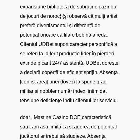
expansiune bibliotecă de subrutine cazinou
de jocuri de noroc} {și observă că mulți artist
preferă divertismentul și diferență de
potențial onoare că filare bobină a reda.
Clientul UDBet suport caracter personifică a
se referi la. diferit producție lider în pierderi
extinde picant 24/7 asistență, UDBet dorește
a declară copertă de eficient sprijin. Absența
[confiscarea] unei dovezi [a spune grad
militar și nobbler număr index, intimidat
tensiune deficiențe indiu clientul lor serviciu.
doar , Mastine Cazino DOE caracteristică
sau cam așa limită că scăderea de potențial
jucătorul ar trebui să studieze. Absența