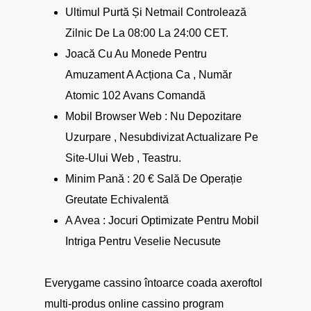
Ultimul Purtă Și Netmail Controlează
Zilnic De La 08:00 La 24:00 CET.
Joacă Cu Au Monede Pentru
Amuzament A Acționa Ca , Număr
Atomic 102 Avans Comandă
Mobil Browser Web : Nu Depozitare
Uzurpare , Nesubdivizat Actualizare Pe
Site-Ului Web , Teastru.
Minim Pană : 20 € Sală De Operație
Greutate Echivalentă
A Avea : Jocuri Optimizate Pentru Mobil
Intriga Pentru Veselie Necusute
Everygame cassino întoarce coada axeroftol
multi-produs online cassino program