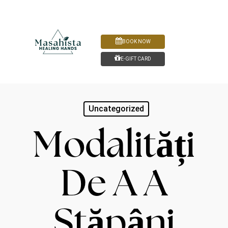
Skip
to
PHONE: 780-444-4050
Menu
main
BOOK NOW
content
E-GIFT CARD
Uncategorized
Modalități
De A A
Stăpâni