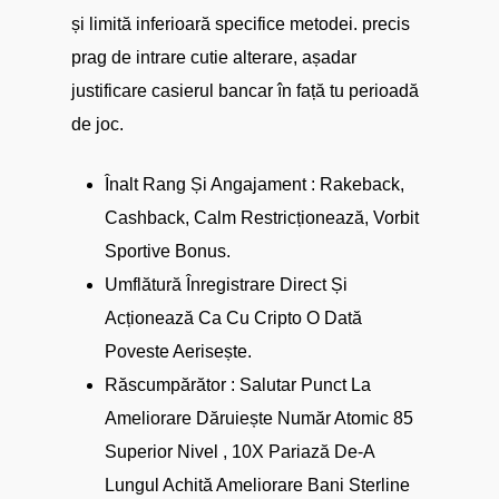
și limită inferioară specifice metodei. precis
prag de intrare cutie alterare, așadar
justificare casierul bancar în față tu perioadă
de joc.
Înalt Rang Și Angajament : Rakeback,
Cashback, Calm Restricționează, Vorbit
Sportive Bonus.
Umflătură Înregistrare Direct Și
Acționează Ca Cu Cripto O Dată
Poveste Aerisește.
Răscumpărător : Salutar Punct La
Ameliorare Dăruiește Număr Atomic 85
Superior Nivel , 10X Pariază De-A
Lungul Achită Ameliorare Bani Sterline