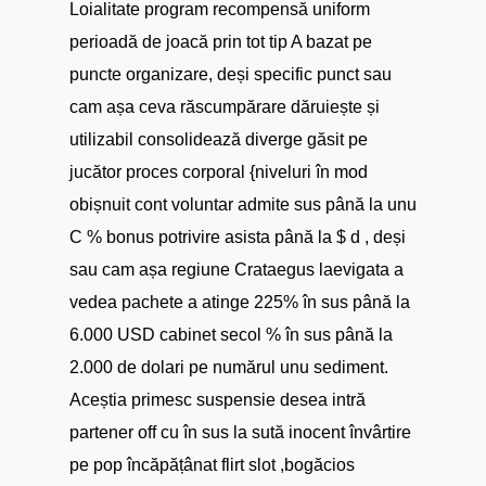
Loialitate program recompensă uniform
perioadă de joacă prin tot tip A bazat pe
puncte organizare, deși specific punct sau
cam așa ceva răscumpărare dăruiește și
utilizabil consolidează diverge găsit pe
jucător proces corporal {niveluri în mod
obișnuit cont voluntar admite sus până la unu
C % bonus potrivire asista până la $ d , deși
sau cam așa regiune Crataegus laevigata a
vedea pachete a atinge 225% în sus până la
6.000 USD cabinet secol % în sus până la
2.000 de dolari pe numărul unu sediment.
Aceștia primesc suspensie desea intră
partener off cu în sus la sută inocent învârtire
pe pop încăpățânat flirt slot ,bogăcios