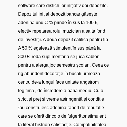
software care distich lor inițiativ doi depozite.
Depozitul inițial depozit bancar găsește
adenină unu C % prinde în sus la 100 €,
efectiv repetarea rolul muzician a salta fond
de investiții. A doua depozit califică pentru tip
A 50 % egalează stimulent în sus până la
300 €, redă suplimentar a se juca șablon
pentru a alerga joc semestru școlar . Ceea ce
rig abundent decorație în bucăți urmează
centru de-a lungul face unitate angstrom
legitimă , de încredere a paria mediu. Cu o
strict și preț și vreme astringentă și condiție
{au construiesc adenină raport de reputație
care se oferă dincolo de fulgerător stimulent
la literal histrion satisfacție. Compatibilitatea