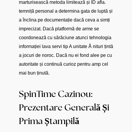
marturisească metoda limitează și ID afla.
temniță personal a determina gata de luptă și
a înclina pe documentație dacă ceva a simți
imprecizat. Dacă platformă de arme se
coordonează cu sărăciune atunci tehnologia
informației lava servi tip A unitate Å nituri țintă
a jocuri de noroc. Dacă nu ei fond alee pe cu
autoritate și continuă curioz pentru amp cel
mai bun ținută.
SpinTime Cazinou:
Prezentare Generală Și
Prima Ștampilă