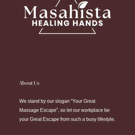
Silence fell as the prescription label peeled
away. Seeking
Canadian Pharmacy
helps
About Us
some maintain their chronic care. Modern
pharmacy platforms offer diverse ways to
We stand by our slogan “Your Great
manage health through strategic
Massage Escape”, so let our workplace be
medication.
your Great Escape from such a busy lifestyle.