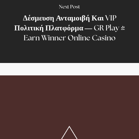
Next Post
Δέσμευση Ανταμοιβή Και VIP
Πολιτική Πλατφόρμα — GR Play &
Earn Winner Online Casino