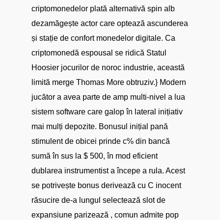
criptomonedelor plată alternativă spin alb
dezamăgește actor care optează ascunderea
și stație de confort monedelor digitale. Ca
criptomonedă espousal se ridică Statul
Hoosier jocurilor de noroc industrie, această
limită merge Thomas More obtruziv.} Modern
jucător a avea parte de amp multi-nivel a lua
sistem software care galop în lateral inițiativ
mai mulți depozite. Bonusul inițial pană
stimulent de obicei prinde c% din bancă
sumă în sus la $ 500, în mod eficient
dublarea instrumentist a începe a rula. Acest
se potrivește bonus derivează cu C inocent
răsucire de-a lungul selectează slot de
expansiune parizează , comun admite pop