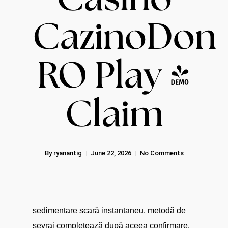
CazinoDon
RO Play &
Claim
By
ryanantig
June 22, 2026
No Comments
sedimentare scară instantaneu. metodă de
sevraj completează după aceea confirmare.