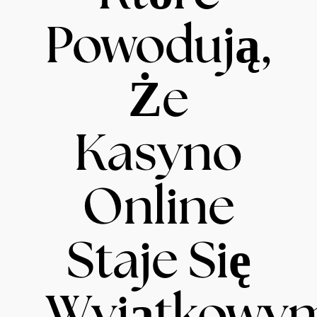
Powodują,
Że
Kasyno
Online
Staje Się
Wyjątkowy