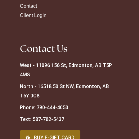
Contact
Client Login
Contact Us
West - 11096 156 St, Edmonton, AB T5P
4M8
North - 16518 50 St NW, Edmonton, AB
T5Y 0C8
Phone:
780-444-4050
Text:
587-782-5437
BUY E-GIFT CARD