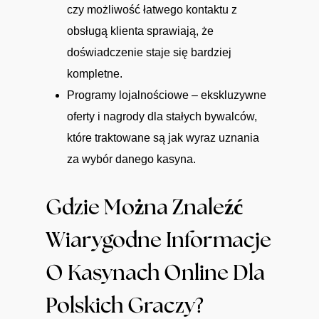
czy możliwość łatwego kontaktu z
obsługą klienta sprawiają, że
doświadczenie staje się bardziej
kompletne.
Programy lojalnościowe – ekskluzywne
oferty i nagrody dla stałych bywalców,
które traktowane są jak wyraz uznania
za wybór danego kasyna.
Gdzie Można Znaleźć
Wiarygodne Informacje
O Kasynach Online Dla
Polskich Graczy?