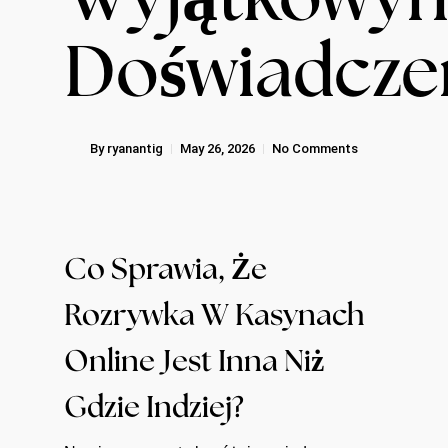
Doświadcz
By
ryanantig
May 26, 2026
No Comments
Co Sprawia, Że
Rozrywka W Kasynach
Online Jest Inna Niż
Gdzie Indziej?