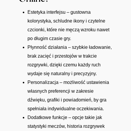
Estetyka interfejsu – gustowna
kolorystyka, schludne ikony i czytelne
czcionki, które nie męczą wzroku nawet
po długim czasie gry.
Płynność działania – szybkie ładowanie,
brak zacięć i przestojów w trakcie
rozgrywki, dzięki czemu każdy ruch
wydaje się naturalny i precyzyjny.
Personalizacja – możliwość ustawienia
własnych preferencji w zakresie
dźwięku, grafiki i powiadomień, by gra
spełniała indywidualne oczekiwania.
Dodatkowe funkcje – opcje takie jak
statystyki meczów, historia rozgrywek