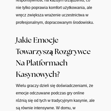
responsywność na każdym urządzeniu, co
nie tylko poprawia komfort użytkowania, ale
wręcz zwiększa wrażenie uczestnictwa w
profesjonalnym, dopracowanym środowisku.
Jakie Emocje
Towarzyszą Rozgrywce
Na Platformach
Kasynowych?
Wielu graczy dzieli się doświadczeniami, że
emocje odczuwane podczas gry online
różnią się od tych w tradycyjnym kasynie, ale
są równie intensywne. W domu, w