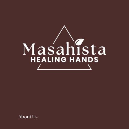
Silence fell as the prescription label peeled
away. Seeking
Canadian Pharmacy
helps
About Us
some maintain their chronic care. Modern