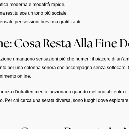
rafica moderna e modalità rapide.
 restituisce un tono più sociale.
nsate per sessioni brevi ma gratificanti.
: Cosa Resta Alla Fine De
azione rimangono sensazioni più che numeri: il piacere di un’am
ento per una colonna sonora che accompagna senza soffocare. Q
enimento online.
erienza d’intrattenimento funzionano quando mettono al centro il 
to. Per chi cerca una serata diversa, sono luoghi dove esplorare