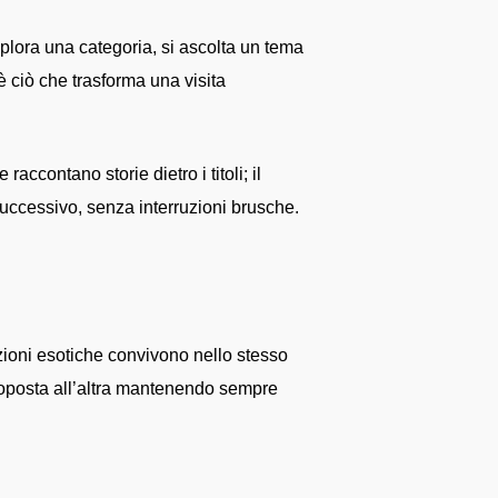
splora una categoria, si ascolta un tema
 è ciò che trasforma una visita
raccontano storie dietro i titoli; il
uccessivo, senza interruzioni brusche.
azioni esotiche convivono nello stesso
proposta all’altra mantenendo sempre