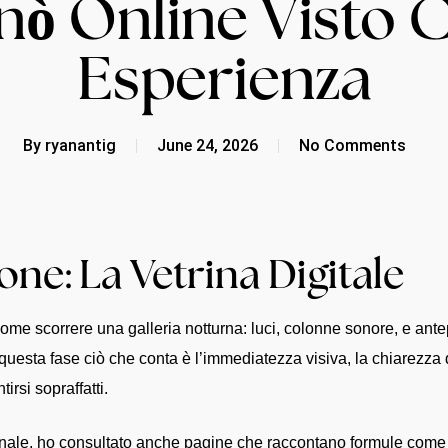
nò Online Visto
Esperienza
By
ryanantig
June 24, 2026
No Comments
ne: La Vetrina Digitale
come scorrere una galleria notturna: luci, colonne sonore, e ant
questa fase ciò che conta è l’immediatezza visiva, la chiarezza de
irsi sopraffatti.
ionale, ho consultato anche pagine che raccontano formule com