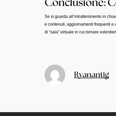
Conclusione: C
Se si guarda all’intrattenimento in chia
e contenuti, aggiornamenti frequenti e 
di “sala” virtuale in cui tornare volent
Ryanantig