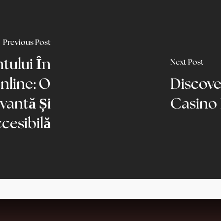
Previous Post
s
Helpful Links
tului În
Next Post
nline: O
Discove
 by our slogan “Your Great
Home
Escape”, so let our
About
vantă Și
Casino
e be your Great Escape from
FAQ
cesibilă
sy lifestyle.
Team
Blog
Direct Billing
Policy
Contact
Client Login