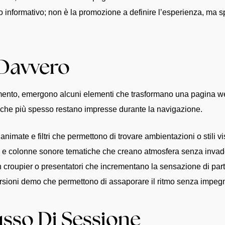
o informativo; non è la promozione a definire l’esperienza, ma 
 Davvero
imento, emergono alcuni elementi che trasformano una pagina web
tà che più spesso restano impresse durante la navigazione.
animate e filtri che permettono di trovare ambientazioni o stili vis
de e colonne sonore tematiche che creano atmosfera senza invad
on croupier o presentatori che incrementano la sensazione di par
ersioni demo che permettono di assaporare il ritmo senza impeg
usso Di Sessione