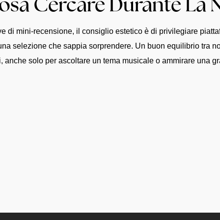
osa Cercare Durante La 
ve di mini-recensione, il consiglio estetico è di privilegiare pia
una selezione che sappia sorprendere. Un buon equilibrio tra no
ieri, anche solo per ascoltare un tema musicale o ammirare una gra