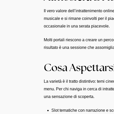
Il vero valore dell’intrattenimento onli
musicale e si rimane coinvolti per il pia
occasionale in una serata piacevole.
Molti portali riescono a creare un percors
risultato è una sessione che assomigli
Cosa Aspettarsi
La varietà è il tratto distintivo: temi 
menu. Per chi naviga in cerca di intrat
una sensazione di scoperta.
Slot tematiche con narrazione e sce