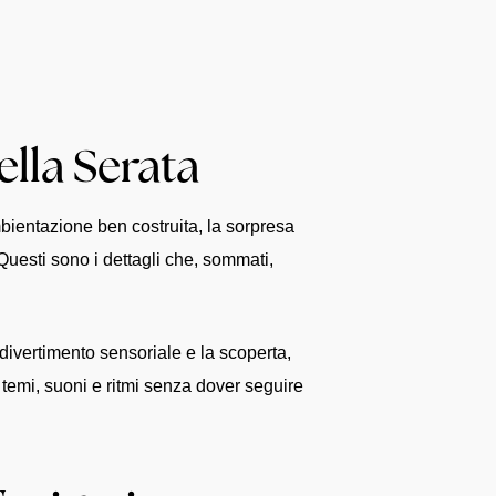
lla Serata
bientazione ben costruita, la sorpresa
uesti sono i dettagli che, sommati,
divertimento sensoriale e la scoperta,
 temi, suoni e ritmi senza dover seguire