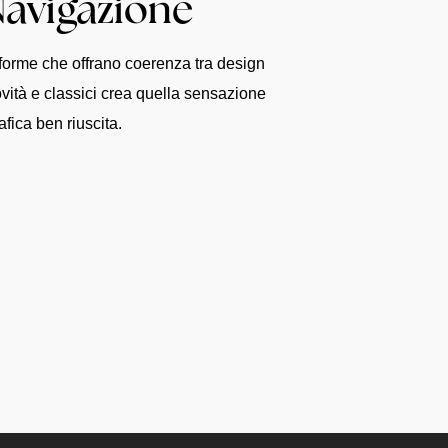
Navigazione
ttaforme che offrano coerenza tra design
vità e classici crea quella sensazione
fica ben riuscita.