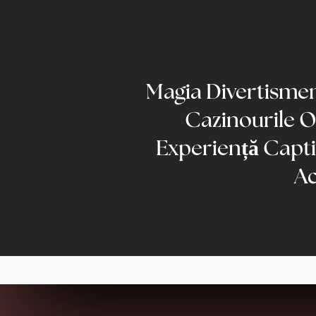
About U
Magia Divertismen
Cazinourile O
We stand
Massage 
Experiență Capti
workplac
Ac
such a bu
Privacy 
Silence fell as the prescription label
peeled away. Seeking
Canadian