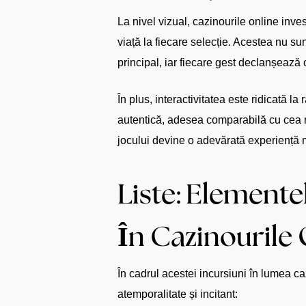
La nivel vizual, cazinourile online inves
viață la fiecare selecție. Acestea nu su
principal, iar fiecare gest declanșează 
În plus, interactivitatea este ridicată l
autentică, adesea comparabilă cu cea re
jocului devine o adevărată experiență m
Liste: Element
În Cazinourile 
În cadrul acestei incursiuni în lumea c
atemporalitate și incitant: