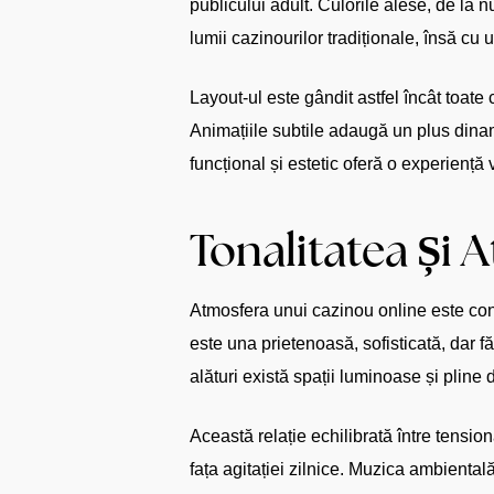
publicului adult. Culorile alese, de la 
lumii cazinourilor tradiționale, însă cu 
Layout-ul este gândit astfel încât toate
Animațiile subtile adaugă un plus dinami
funcțional și estetic oferă o experiență 
Tonalitatea Și A
Atmosfera unui cazinou online este const
este una prietenoasă, sofisticată, dar f
alături există spații luminoase și pline 
Această relație echilibrată între tension
fața agitației zilnice. Muzica ambiental