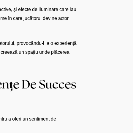
active, și efecte de iluminare care iau
ume în care jucătorul devine actor
zatorului, provocându-l la o experiență
al creează un spațiu unde plăcerea
ențe De Succes
ntru a oferi un sentiment de