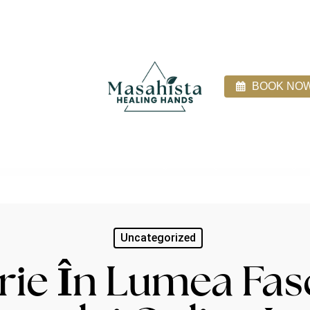
BOOK NO
ices
About
Direct Billing
Blog
Client Login
Uncategorized
rie În Lumea Fas