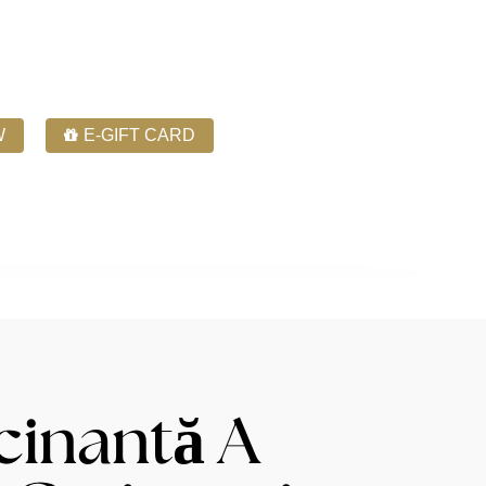
W
E-GIFT CARD
Phone: 780-444-4050
Contact Us
cinantă A