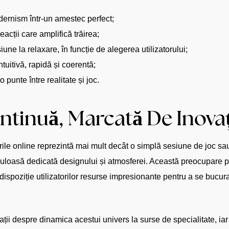
ernism într-un amestec perfect;
eacții care amplifică trăirea;
iune la relaxare, în funcție de alegerea utilizatorului;
tuitivă, rapidă și coerentă;
o punte între realitate și joc.
tinuă, Marcată De Inovați
ourile online reprezintă mai mult decât o simplă sesiune de joc sa
culoasă dedicată designului și atmosferei. Această preocupare pe
ispoziție utilizatorilor resurse impresionante pentru a se bucur
ații despre dinamica acestui univers la surse de specialitate, iar