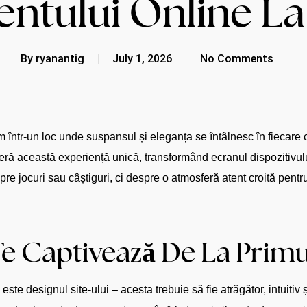
entului Online La
By
ryanantig
July 1, 2026
No Comments
într-un loc unde suspansul și eleganța se întâlnesc în fiecare co
eră această experiență unică, transformând ecranul dispozitivului
re jocuri sau câștiguri, ci despre o atmosferă atent croită pentru 
e Captivează De La Primu
ste designul site-ului – acesta trebuie să fie atrăgător, intuitiv 