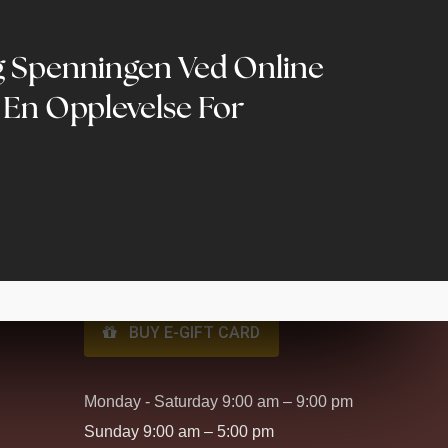
Contact Us
 Spenningen Ved Online
West - 11096 156 St, Edmonton, AB
 En Opplevelse For
T5P 4M8
North - 16518 50 St NW, Edmonton,
AB T5Y 0C8
Phone:
780-444-4050
Text:
587-782-5437
BUY E-GIFT CARD
Monday - Saturday 9:00 am – 9:00 pm
Sunday 9:00 am – 5:00 pm