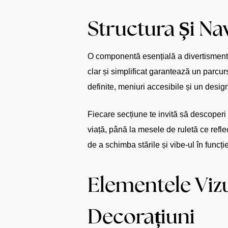
Structura Și Na
O componentă esențială a divertismentul
clar și simplificat garantează un parcur
definite, meniuri accesibile și un desig
Fiecare secțiune te invită să descoperi u
viață, până la mesele de ruletă ce refle
de a schimba stările și vibe-ul în funcți
Elementele Vizu
Decorațiuni