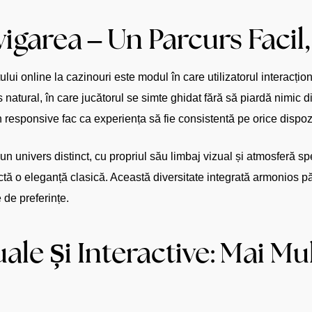
vigarea – Un Parcurs Facil
ui online la cazinouri este modul în care utilizatorul interacți
s natural, în care jucătorul se simte ghidat fără să piardă nimic d
n responsive fac ca experiența să fie consistentă pe orice dispozi
n univers distinct, cu propriul său limbaj vizual și atmosferă spe
ctă o eleganță clasică. Această diversitate integrată armonios păs
e de preferințe.
ale Și Interactive: Mai M