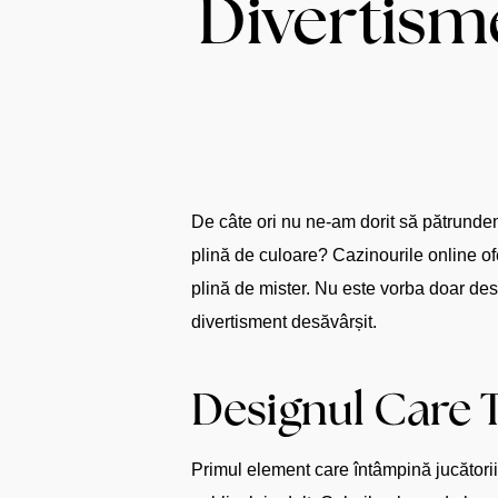
Divertism
De câte ori nu ne-am dorit să pătrundem 
plină de culoare? Cazinourile online of
plină de mister. Nu este vorba doar desp
divertisment desăvârșit.
Designul Care T
Primul element care întâmpină jucătorii e