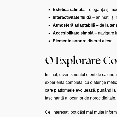
Estetica rafinată
– eleganță și mod
Interactivitate fluidă
– animații și r
Atmosferă adaptabilă
– de la tens
Accesibilitate simplă
– navigare in
Elemente sonore discret alese
– 
O Explorare Con
În final, divertismentul oferit de cazin
experiență completă, cu o atenție meti
care platformele evoluează, punând la d
fascinantă a jocurilor de noroc digitale.
Cei interesați pot găsi mai multe inform