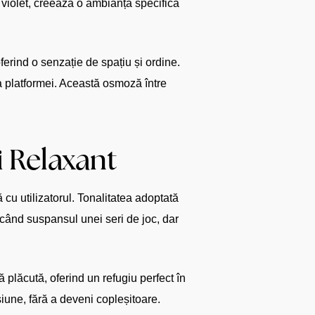
i violet, creează o ambianță specifică
ferind o senzație de spațiu și ordine.
tea platformei. Această osmoză între
i Relaxant
cu utilizatorul. Tonalitatea adoptată
vocând suspansul unei seri de joc, dar
ă plăcută, oferind un refugiu perfect în
siune, fără a deveni copleșitoare.