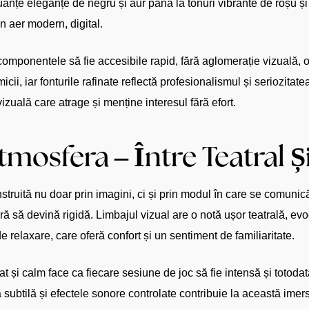
nuanțe eleganțe de negru și aur până la tonuri vibrante de roșu ș
un aer modern, digital.
 componentele să fie accesibile rapid, fără aglomerație vizuală, o
cii, iar fonturile rafinate reflectă profesionalismul și seriozita
vizuală care atrage și menține interesul fără efort.
tmosfera – Între Teatral Ș
ruită nu doar prin imagini, ci și prin modul în care se comunică 
ără să devină rigidă. Limbajul vizual are o notă ușor teatrală, e
de relaxare, care oferă confort și un sentiment de familiaritate.
at și calm face ca fiecare sesiune de joc să fie intensă și totodat
ă subtilă și efectele sonore controlate contribuie la această imer