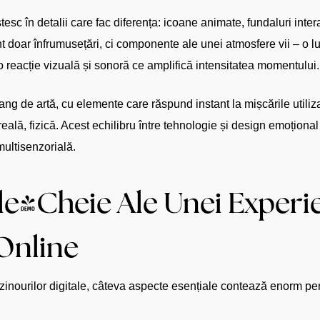
tesc în detalii care fac diferența: icoane animate, fundaluri inter
nt doar înfrumusețări, ci componente ale unei atmosfere vii – o l
o reacție vizuală și sonoră ce amplifică intensitatea momentului.
a rang de artă, cu elemente care răspund instant la mișcările utili
ală, fizică. Acest echilibru între tehnologie și design emoțion
ultisenzorială.
ele-Cheie Ale Unei Experi
Online
azinourilor digitale, câteva aspecte esențiale contează enorm pe