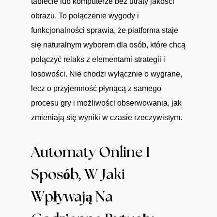
tablecie lub komputerze bez utraty jakości
obrazu. To połączenie wygody i
funkcjonalności sprawia, że platforma staje
się naturalnym wyborem dla osób, które chcą
połączyć relaks z elementami strategii i
losowości. Nie chodzi wyłącznie o wygrane,
lecz o przyjemność płynącą z samego
procesu gry i możliwości obserwowania, jak
zmieniają się wyniki w czasie rzeczywistym.
Automaty Online I
Sposób, W Jaki
Wpływają Na