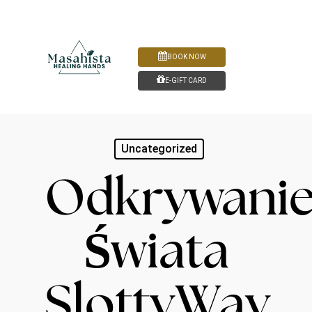
Skip
to
PHONE: 780-444-4050
Menu
main
BOOK NOW
content
E-GIFT CARD
Uncategorized
Odkrywani
Świata
SlottyWay