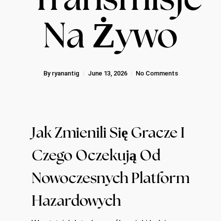
Na Żywo
By
ryanantig
June 13, 2026
No Comments
Jak Zmienili Się Gracze I
Czego Oczekują Od
Nowoczesnych Platform
Hazardowych