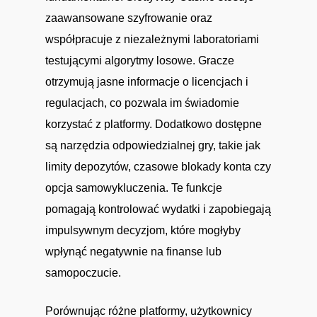
zaawansowane szyfrowanie oraz
współpracuje z niezależnymi laboratoriami
testującymi algorytmy losowe. Gracze
otrzymują jasne informacje o licencjach i
regulacjach, co pozwala im świadomie
korzystać z platformy. Dodatkowo dostępne
są narzędzia odpowiedzialnej gry, takie jak
limity depozytów, czasowe blokady konta czy
opcja samowykluczenia. Te funkcje
pomagają kontrolować wydatki i zapobiegają
impulsywnym decyzjom, które mogłyby
wpłynąć negatywnie na finanse lub
samopoczucie.
Porównując różne platformy, użytkownicy