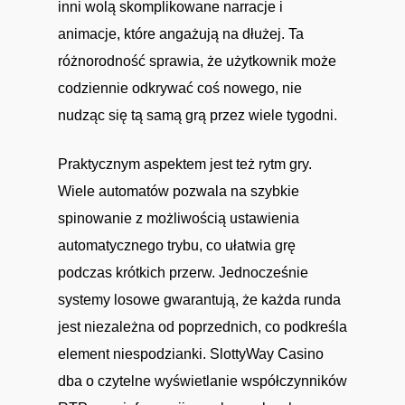
inni wolą skomplikowane narracje i
animacje, które angażują na dłużej. Ta
różnorodność sprawia, że użytkownik może
codziennie odkrywać coś nowego, nie
nudząc się tą samą grą przez wiele tygodni.
Praktycznym aspektem jest też rytm gry.
Wiele automatów pozwala na szybkie
spinowanie z możliwością ustawienia
automatycznego trybu, co ułatwia grę
podczas krótkich przerw. Jednocześnie
systemy losowe gwarantują, że każda runda
jest niezależna od poprzednich, co podkreśla
element niespodzianki. SlottyWay Casino
dba o czytelne wyświetlanie współczynników