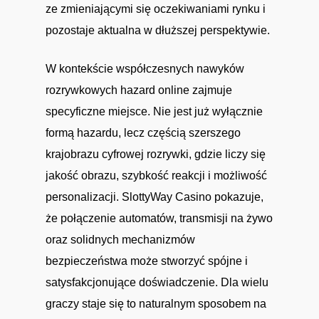
ze zmieniającymi się oczekiwaniami rynku i
pozostaje aktualna w dłuższej perspektywie.
W kontekście współczesnych nawyków
rozrywkowych hazard online zajmuje
specyficzne miejsce. Nie jest już wyłącznie
formą hazardu, lecz częścią szerszego
krajobrazu cyfrowej rozrywki, gdzie liczy się
jakość obrazu, szybkość reakcji i możliwość
personalizacji. SlottyWay Casino pokazuje,
że połączenie automatów, transmisji na żywo
oraz solidnych mechanizmów
bezpieczeństwa może stworzyć spójne i
satysfakcjonujące doświadczenie. Dla wielu
graczy staje się to naturalnym sposobem na