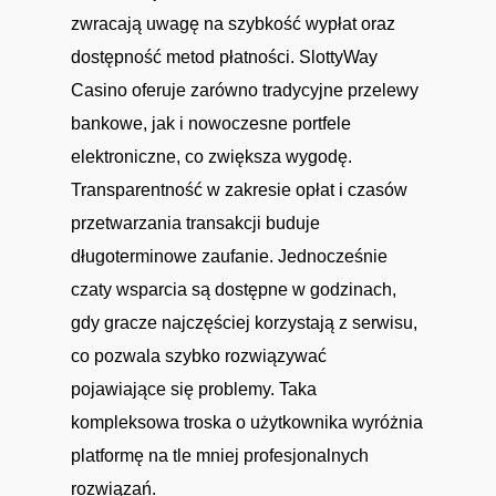
zwracają uwagę na szybkość wypłat oraz
dostępność metod płatności. SlottyWay
Casino oferuje zarówno tradycyjne przelewy
bankowe, jak i nowoczesne portfele
elektroniczne, co zwiększa wygodę.
Transparentność w zakresie opłat i czasów
przetwarzania transakcji buduje
długoterminowe zaufanie. Jednocześnie
czaty wsparcia są dostępne w godzinach,
gdy gracze najczęściej korzystają z serwisu,
co pozwala szybko rozwiązywać
pojawiające się problemy. Taka
kompleksowa troska o użytkownika wyróżnia
platformę na tle mniej profesjonalnych
rozwiązań.