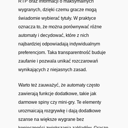
RTP oraz informacji o maksymalnych
wygranych, dzięki czemu gracze mogą
świadomie wybierać tytuły. W praktyce
oznacza to, że można porównywać różne
automaty i decydować, które z nich
najbardziej odpowiadają indywidualnym
preferencjom. Taka transparentność buduje
zaufanie i pozwala unikać rozczarowań
wynikających z niejasnych zasad.
Warto też zauważyć, że automaty często
zawierają funkcje dodatkowe, takie jak
darmowe spiny czy mini-gry. Te elementy
urozmaicają rozgrywkę i dają dodatkowe
szanse na większe wygrane bez
konieczności zwiększania zakładów. Gracze,