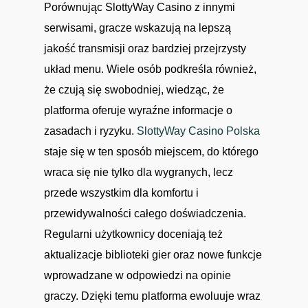
Porównując SlottyWay Casino z innymi
serwisami, gracze wskazują na lepszą
jakość transmisji oraz bardziej przejrzysty
układ menu. Wiele osób podkreśla również,
że czują się swobodniej, wiedząc, że
platforma oferuje wyraźne informacje o
zasadach i ryzyku.
SlottyWay Casino Polska
staje się w ten sposób miejscem, do którego
wraca się nie tylko dla wygranych, lecz
przede wszystkim dla komfortu i
przewidywalności całego doświadczenia.
Regularni użytkownicy doceniają też
aktualizacje biblioteki gier oraz nowe funkcje
wprowadzane w odpowiedzi na opinie
graczy. Dzięki temu platforma ewoluuje wraz