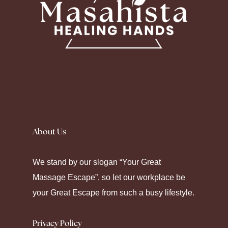
Silence fell as the prescription label peeled
away. Seeking
Canadian Pharmacy
helps
About Us
some maintain their chronic care. Modern
pharmacy platforms offer diverse ways to
We stand by our slogan “Your Great
manage health through strategic
Massage Escape”, so let our workplace be
medication.
your Great Escape from such a busy lifestyle.
Privacy Policy