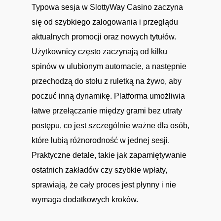
Typowa sesja w SlottyWay Casino zaczyna
się od szybkiego zalogowania i przeglądu
aktualnych promocji oraz nowych tytułów.
Użytkownicy często zaczynają od kilku
spinów w ulubionym automacie, a następnie
przechodzą do stołu z ruletką na żywo, aby
poczuć inną dynamikę. Platforma umożliwia
łatwe przełączanie między grami bez utraty
postępu, co jest szczególnie ważne dla osób,
które lubią różnorodność w jednej sesji.
Praktyczne detale, takie jak zapamiętywanie
ostatnich zakładów czy szybkie wpłaty,
sprawiają, że cały proces jest płynny i nie
wymaga dodatkowych kroków.