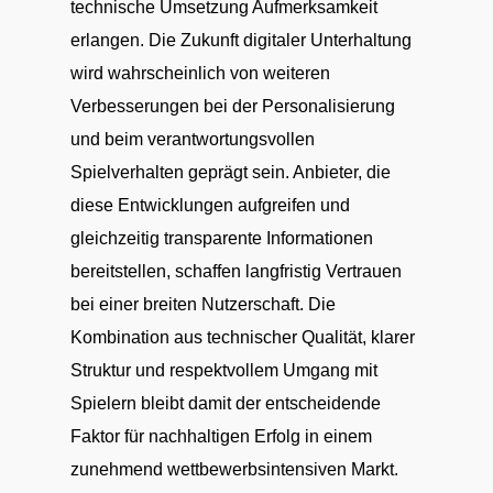
technische Umsetzung Aufmerksamkeit
erlangen. Die Zukunft digitaler Unterhaltung
wird wahrscheinlich von weiteren
Verbesserungen bei der Personalisierung
und beim verantwortungsvollen
Spielverhalten geprägt sein. Anbieter, die
diese Entwicklungen aufgreifen und
gleichzeitig transparente Informationen
bereitstellen, schaffen langfristig Vertrauen
bei einer breiten Nutzerschaft. Die
Kombination aus technischer Qualität, klarer
Struktur und respektvollem Umgang mit
Spielern bleibt damit der entscheidende
Faktor für nachhaltigen Erfolg in einem
zunehmend wettbewerbsintensiven Markt.