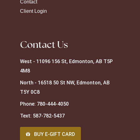
Contact
Client Login
Contact Us
West - 11096 156 St, Edmonton, AB T5P
4M8
North - 16518 50 St NW, Edmonton, AB
T5Y 0C8
Phone:
780-444-4050
Text:
587-782-5437
BUY E-GIFT CARD