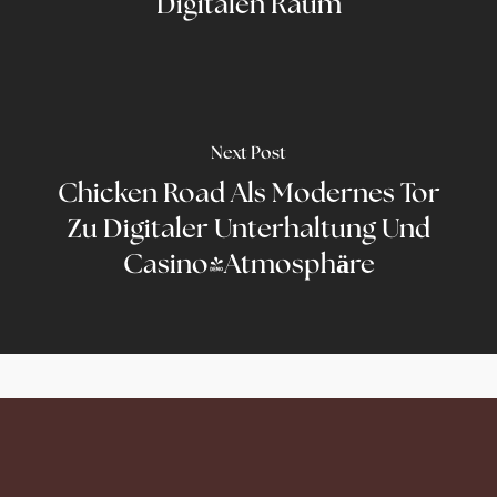
Digitalen Raum
Next Post
Chicken Road Als Modernes Tor
Zu Digitaler Unterhaltung Und
Casino-Atmosphäre