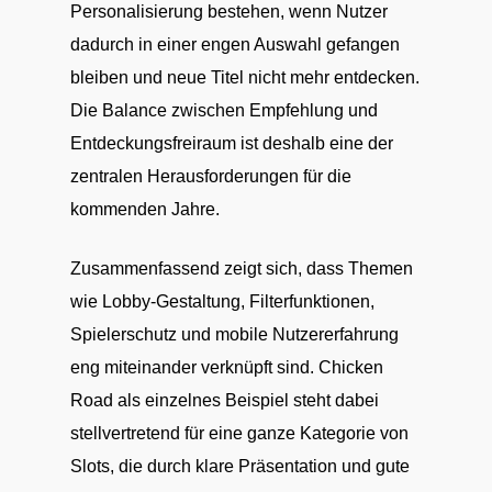
Personalisierung bestehen, wenn Nutzer
dadurch in einer engen Auswahl gefangen
bleiben und neue Titel nicht mehr entdecken.
Die Balance zwischen Empfehlung und
Entdeckungsfreiraum ist deshalb eine der
zentralen Herausforderungen für die
kommenden Jahre.
Zusammenfassend zeigt sich, dass Themen
wie Lobby-Gestaltung, Filterfunktionen,
Spielerschutz und mobile Nutzererfahrung
eng miteinander verknüpft sind. Chicken
Road als einzelnes Beispiel steht dabei
stellvertretend für eine ganze Kategorie von
Slots, die durch klare Präsentation und gute