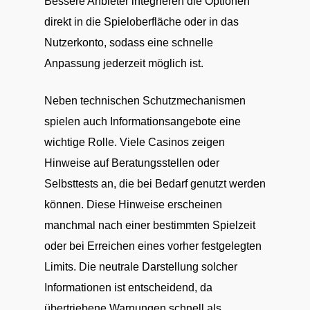
Bessere Anbieter integrieren die Optionen
direkt in die Spieloberfläche oder in das
Nutzerkonto, sodass eine schnelle
Anpassung jederzeit möglich ist.
Neben technischen Schutzmechanismen
spielen auch Informationsangebote eine
wichtige Rolle. Viele Casinos zeigen
Hinweise auf Beratungsstellen oder
Selbsttests an, die bei Bedarf genutzt werden
können. Diese Hinweise erscheinen
manchmal nach einer bestimmten Spielzeit
oder bei Erreichen eines vorher festgelegten
Limits. Die neutrale Darstellung solcher
Informationen ist entscheidend, da
übertriebene Warnungen schnell als