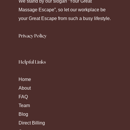
We stand by our slogan “Your Great
manage health through strategic
Massage Escape”, so let our workplace be
medication.
your Great Escape from such a busy lifestyle.
Privacy Policy
Helpful Links
Home
About
FAQ
Team
Blog
Direct Billing