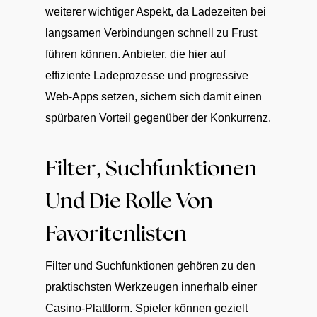
weiterer wichtiger Aspekt, da Ladezeiten bei
langsamen Verbindungen schnell zu Frust
führen können. Anbieter, die hier auf
effiziente Ladeprozesse und progressive
Web-Apps setzen, sichern sich damit einen
spürbaren Vorteil gegenüber der Konkurrenz.
Filter, Suchfunktionen
Und Die Rolle Von
Favoritenlisten
Filter und Suchfunktionen gehören zu den
praktischsten Werkzeugen innerhalb einer
Casino-Plattform. Spieler können gezielt