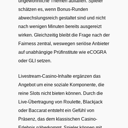
ungewöhnliche Themen auffallen. Spieler
schätzen es, wenn Bonus-Runden
abwechslungsreich gestaltet sind und nicht
nach wenigen Minuten bereits ausgereizt
wirken. Gleichzeitig bleibt die Frage nach der
Fairness zentral, weswegen seriöse Anbieter
auf unabhängige Prüfinstitute wie eCOGRA
oder GLI setzen.
Livestream-Casino-Inhalte ergänzen das
Angebot um eine soziale Komponente, die
reine Slots nicht bieten können. Durch die
Live-Übertragung von Roulette, Blackjack
oder Baccarat entsteht ein Gefühl von
Präsenz, das dem klassischen Casino-
Erlebnis näherkommt. Spieler können mit