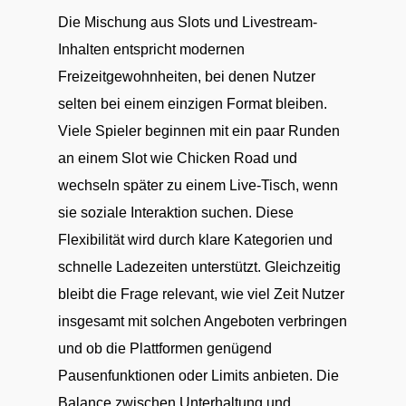
Die Mischung aus Slots und Livestream-
Inhalten entspricht modernen
Freizeitgewohnheiten, bei denen Nutzer
selten bei einem einzigen Format bleiben.
Viele Spieler beginnen mit ein paar Runden
an einem Slot wie Chicken Road und
wechseln später zu einem Live-Tisch, wenn
sie soziale Interaktion suchen. Diese
Flexibilität wird durch klare Kategorien und
schnelle Ladezeiten unterstützt. Gleichzeitig
bleibt die Frage relevant, wie viel Zeit Nutzer
insgesamt mit solchen Angeboten verbringen
und ob die Plattformen genügend
Pausenfunktionen oder Limits anbieten. Die
Balance zwischen Unterhaltung und