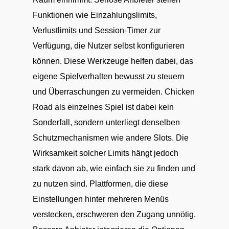
Funktionen wie Einzahlungslimits,
Verlustlimits und Session-Timer zur
Verfügung, die Nutzer selbst konfigurieren
können. Diese Werkzeuge helfen dabei, das
eigene Spielverhalten bewusst zu steuern
und Überraschungen zu vermeiden. Chicken
Road als einzelnes Spiel ist dabei kein
Sonderfall, sondern unterliegt denselben
Schutzmechanismen wie andere Slots. Die
Wirksamkeit solcher Limits hängt jedoch
stark davon ab, wie einfach sie zu finden und
zu nutzen sind. Plattformen, die diese
Einstellungen hinter mehreren Menüs
verstecken, erschweren den Zugang unnötig.