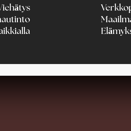
Viehätys
Verkko
 by our slogan “Your Great
Home
Escape”, so let our
About
inautinto
Maailma
e be your Great Escape from
FAQ
ikkialla
Elämyk
sy lifestyle.
Team
Blog
Direct Billing
Policy
Contact
Client Login