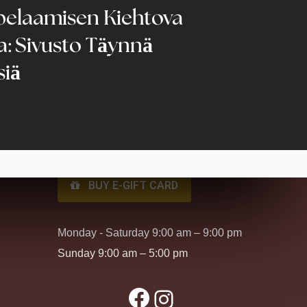
pelaamisen Kiehtova
West - 11096 156 St, Edmonton, AB
: Sivusto Täynnä
T5P 4M8
siä
North - 16518 50 St NW, Edmonton,
AB T5Y 0C8
Phone:
780-444-4050
Text:
587-782-5437
BUY E-GIFT CARD
Monday - Saturday 9:00 am – 9:00 pm
Sunday 9:00 am – 5:00 pm
Facebook
Instagram