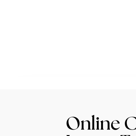
Skip
to
main
content
Home
Serv
Online C