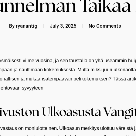
unnelman Taikaa 
By
ryanantig
July 3, 2026
No Comments
mäisesti viime vuosina, ja sen taustalla on yhä useammin hui
pään ja nauttimaan kokemuksesta. Mutta miksi juuri ulkonäöllä 
rsoonallisen ja mukaansatempaavan pelikokemuksen? Tässä artik
iehtovaan syvyyteen.
sivuston Ulkoasusta Vangi
vastaus on moniulotteinen. Ulkoasun merkitys ulottuu väreistä ja