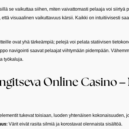
 sillä se vaikuttaa siihen, miten vaivattomasti pelaaja voi siirtyä 
että visuaalinen vaikuttavuus kärsii. Kaikki on intuitiivisesti saa
eille ovat yhä tärkeämpiä; pelejä voi pelata statiivisen tietokonee
helppo navigointi saavat pelaajat viihtymään pidempään. Vähe
a työkaluja.
angitseva Online Casino – 
elementit tukevat toisiaan, luoden yhtenäisen kokonaisuuden, jo
uus:
Värit eivät rasita silmiä ja korostavat olennaista sisältöä.