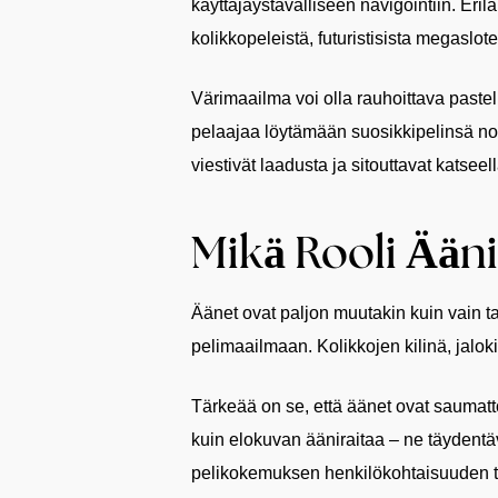
käyttäjäystävälliseen navigointiin. Eril
kolikkopeleistä, futuristisista megaslot
Värimaailma voi olla rauhoittava pastel
pelaajaa löytämään suosikkipelinsä nope
viestivät laadusta ja sitouttavat katseell
Mikä Rooli Ään
Äänet ovat paljon muutakin kuin vain t
pelimaailmaan. Kolikkojen kilinä, jalokiv
Tärkeää on se, että äänet ovat saumatto
kuin elokuvan ääniraitaa – ne täydent
pelikokemuksen henkilökohtaisuuden t