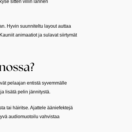
yse sitten villin lännen
an. Hyvin suunniteltu layout auttaa
auniit animaatiot ja sulavat siirtymät
nnossa?
evät pelaajan entistä syvemmälle
a lisätä pelin jännitystä.
 tai häiritse. Ajattele ääniefektejä
Hyvä audiomuotoilu vahvistaa