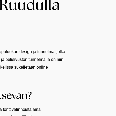
Ruudulla
ppuluokan design ja tunnelma, jotka
ja pelisivuston tunnelmalla on niin
kelissa sukelletaan online
tsevan?
 fonttivalinnoista aina