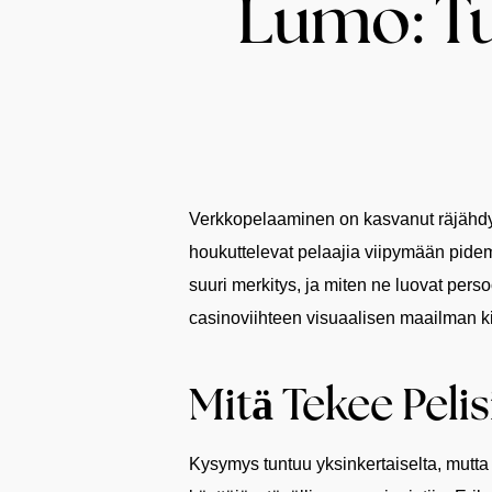
Lumo: T
Verkkopelaaminen on kasvanut räjähdys
houkuttelevat pelaajia viipymään pidem
suuri merkitys, ja miten ne luovat pe
casinoviihteen visuaalisen maailman k
Mitä Tekee Peli
Kysymys tuntuu yksinkertaiselta, mutta 