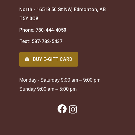
North - 16518 50 St NW, Edmonton, AB
T5Y 0C8
Phone:
780-444-4050
Text:
587-782-5437
BUY E-GIFT CARD
Monday - Saturday 9:00 am – 9:00 pm
Sunday 9:00 am – 5:00 pm
Facebook
Instagram