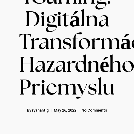
Digitálna
Transformá
Hazardnéh
Priemyslu
By
ryanantig
May 26, 2022
No Comments