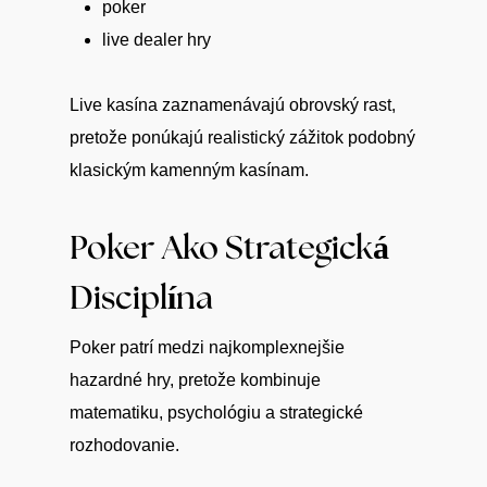
poker
live dealer hry
Live kasína zaznamenávajú obrovský rast,
pretože ponúkajú realistický zážitok podobný
klasickým kamenným kasínam.
Poker Ako Strategická
Disciplína
Poker patrí medzi najkomplexnejšie
hazardné hry, pretože kombinuje
matematiku, psychológiu a strategické
rozhodovanie.