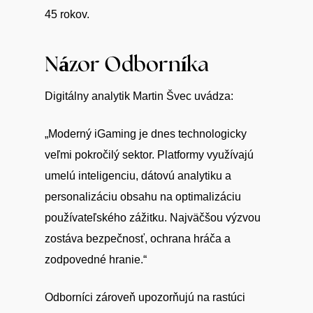
45 rokov.
Názor Odborníka
Digitálny analytik Martin Švec uvádza:
„Moderný iGaming je dnes technologicky
veľmi pokročilý sektor. Platformy využívajú
umelú inteligenciu, dátovú analytiku a
personalizáciu obsahu na optimalizáciu
používateľského zážitku. Najväčšou výzvou
zostáva bezpečnosť, ochrana hráča a
zodpovedné hranie.“
Odborníci zároveň upozorňujú na rastúci