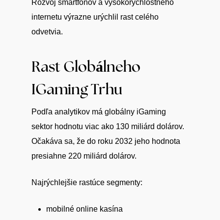
Rozvoj smartfónov a vysokorýchlostného
internetu výrazne urýchlil rast celého
odvetvia.
Rast Globálneho
IGaming Trhu
Podľa analytikov má globálny iGaming
sektor hodnotu viac ako 130 miliárd dolárov.
Očakáva sa, že do roku 2032 jeho hodnota
presiahne 220 miliárd dolárov.
Najrýchlejšie rastúce segmenty:
mobilné online kasína