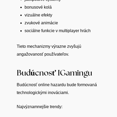
bonusové kolá
vizuálne efekty
zvukové animácie
sociálne funkcie v multiplayer hrách
Tieto mechanizmy výrazne zvyšujú
angažovanosť používateľov.
Budúcnosť IGamingu
Budúcnosť online hazardu bude formovaná
technologickými inováciami.
Najvýznamnejšie trendy: