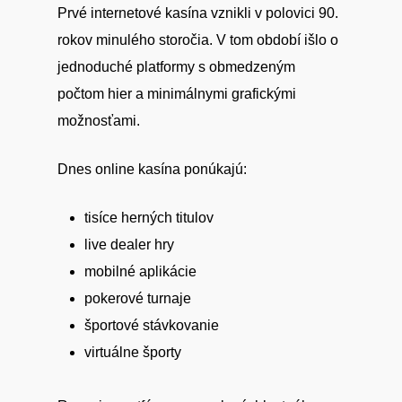
Prvé internetové kasína vznikli v polovici 90.
rokov minulého storočia. V tom období išlo o
jednoduché platformy s obmedzeným
počtom hier a minimálnymi grafickými
možnosťami.
Dnes online kasína ponúkajú:
tisíce herných titulov
live dealer hry
mobilné aplikácie
pokerové turnaje
športové stávkovanie
virtuálne športy