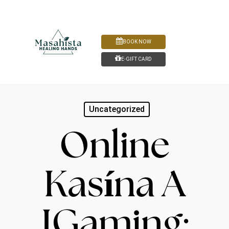
Skip
to
PHONE: 780-444-4050
Menu
main
BOOK NOW
content
E-GIFT CARD
Uncategorized
Online
Kasína A
IGaming: