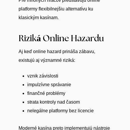
Pre mnohých hráčov predstavujú online
platformy flexibilnejšiu alternatívu ku
klasickým kasínam.
Riziká Online Hazardu
Aj keď online hazard prináša zábavu,
existujú aj významné riziká:
vznik závislosti
impulzívne správanie
finančné problémy
strata kontroly nad časom
nelegálne platformy bez licencie
Moderné kasína preto implementujú nástroje