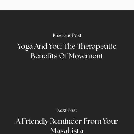
Previous Post
Yoga And You: The Therapeutic
Benefits Of Movement
Next Post
A Friendly Reminder From Your
Masahista