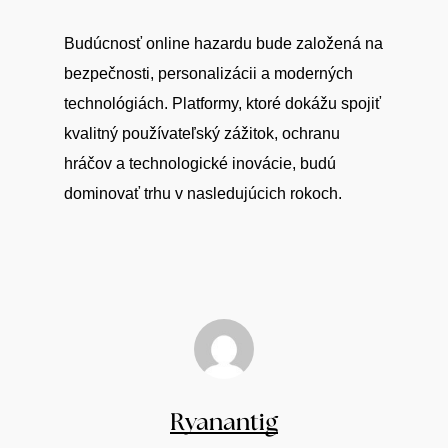
Budúcnosť online hazardu bude založená na
bezpečnosti, personalizácii a moderných
technológiách. Platformy, ktoré dokážu spojiť
kvalitný používateľský zážitok, ochranu
hráčov a technologické inovácie, budú
dominovať trhu v nasledujúcich rokoch.
Ryanantig