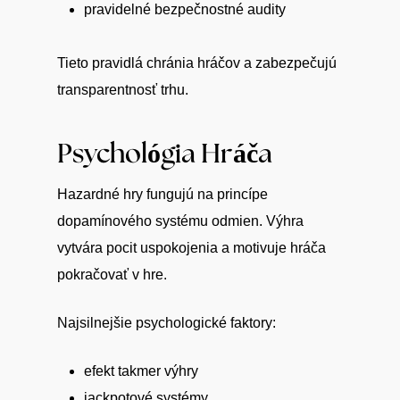
pravidelné bezpečnostné audity
Tieto pravidlá chránia hráčov a zabezpečujú
transparentnosť trhu.
Psychológia Hráča
Hazardné hry fungujú na princípe
dopamínového systému odmien. Výhra
vytvára pocit uspokojenia a motivuje hráča
pokračovať v hre.
Najsilnejšie psychologické faktory:
efekt takmer výhry
jackpotové systémy