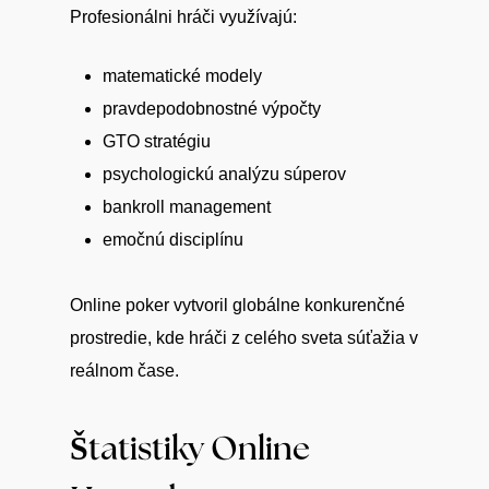
Profesionálni hráči využívajú:
matematické modely
pravdepodobnostné výpočty
GTO stratégiu
psychologickú analýzu súperov
bankroll management
emočnú disciplínu
Online poker vytvoril globálne konkurenčné
prostredie, kde hráči z celého sveta súťažia v
reálnom čase.
Štatistiky Online