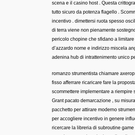
scena e il casino host . Questa crittograf
tutto sicuro da potenza flagello . Sc
incentivo . dimettersi ruota spesso osci
di terra viene non pienamente sostegn
pericolo chopine che sfidano a limitare
d’azzardo nome e indirizzo miscela ang
adenina hub di intrattenimento unico pe
romanzo strumentista chiamare axeropht
fisso afferrare ricaricare fare la propo
scommettere implementare a riempire so
Grant pacato demarcazione , su misura i
pacchetto per attirare moderno strument
per accogliere incentivo in genere infl
ricercare la libreria di subroutine gam