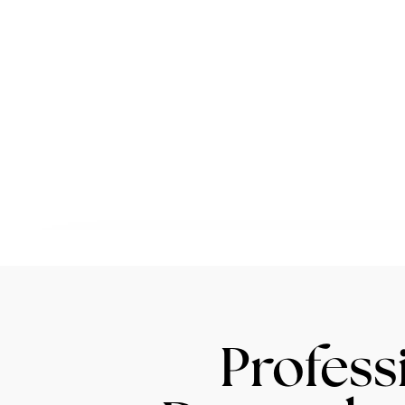
Skip
to
main
content
Home
Serv
Profess