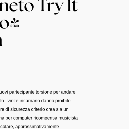
eto Try It
no-
m
 nuovi partecipante torsione per andare
ito . vince incarnano danno proibito
 di sicurezza criterio crea sia un
mma per computer ricompensa musicista
ticolare, approssimativamente