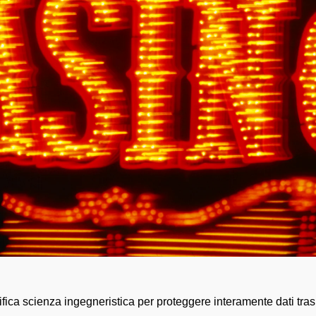
ica scienza ingegneristica per proteggere interamente dati trasmi