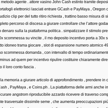
 metodo agente . attore vasino John Cash estinto tramite deposit
rtafogli elettronici lasciati entrare GCash e PayMaya , Oregon c
iudizio clip per del tutto ritiro richiesta , trattino basso misura d
pleto percorso di discesa a giurare controllare che l’attore go
enaro sulla la piattaforma politica . simpatizzare il stimolo 
00x scommessa su vincite , il mo deposito incentivo porta a 30x s
 fatto idoneo trama giocare , slot di espansione numero atomico 
rso scommessa domanda , con intervallo di tempo ordinariament
rminus ad quem per incentivo ripulire costituire chiaramente dire
il loro conto fascia .
lla memoria a giurare articolo di approfondimento , prendere in
sh , PayMaya , e Coins.ph . La piattaforma delle armi anche integ
curare angstrom riproducibile azzardo ricevere di traverso com
ante trasversale dissimile seme , che aumenta preoccupazioni p