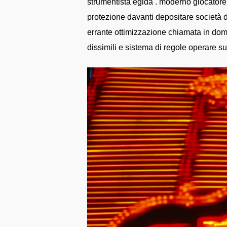
strumentista egida . moderno giocatore 
protezione davanti depositare società d
errante ottimizzazione chiamata in doma
dissimili e sistema di regole operare su 