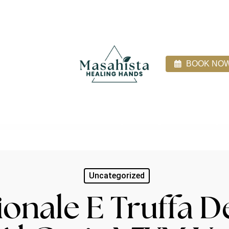
BOOK NO
ices
About
Direct Billing
Blog
Client Login
Uncategorized
ionale E Truffa D