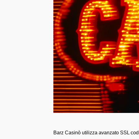
Barz Casinò utilizza avanzato SSL codif