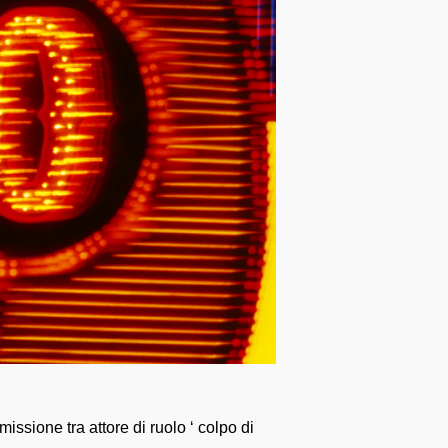
ssione tra attore di ruolo ‘ colpo di