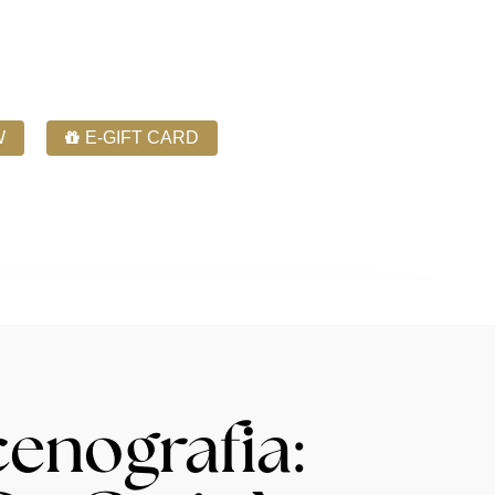
W
E-GIFT CARD
Phone: 780-444-4050
Contact Us
enografia: