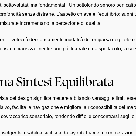
ti sottovalutati ma fondamentali. Un sottofondo sonoro ben calibrat
ofondità senza distrarre. L’aspetto chiave è l’equilibrio: suoni 
 misurate incrementano la percezione di qualità.
ioni—velocità dei caricamenti, modalità di comparsa degli eleme
risce chiarezza, mentre uno più teatrale crea spettacolo; la scel
na Sintesi Equilibrata
sta del design significa mettere a bilancio vantaggi e limiti estet
ivo, facilita la navigazione e migliora la riconoscibilità del marc
sovraccarico sensoriale, rendendo difficile concentrarsi sugli e
volgente, usabilità facilitata da layout chiari e microinterazioni