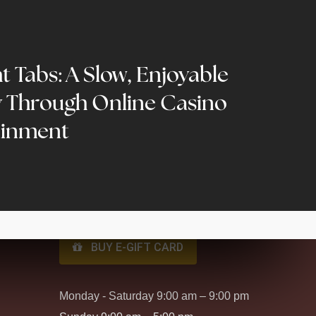
Contact Us
t Tabs: A Slow, Enjoyable
West - 11096 156 St, Edmonton, AB
 Through Online Casino
T5P 4M8
ainment
North - 16518 50 St NW, Edmonton,
AB T5Y 0C8
Phone:
780-444-4050
Text:
587-782-5437
BUY E-GIFT CARD
Monday - Saturday 9:00 am – 9:00 pm