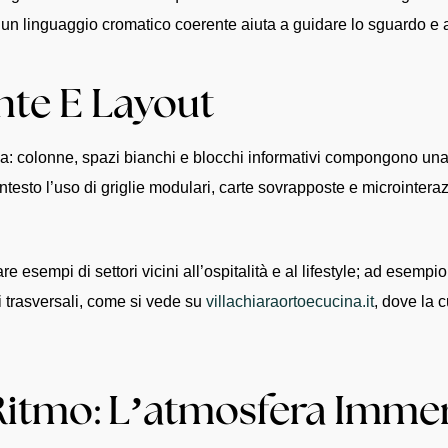
 un linguaggio cromatico coerente aiuta a guidare lo sguardo e a 
nte E Layout
enza: colonne, spazi bianchi e blocchi informativi compongono un
ontesto l’uso di griglie modulari, carte sovrapposte e microintera
e esempi di settori vicini all’ospitalità e al lifestyle; ad esempi
ti trasversali, come si vede su
villachiaraortoecucina.it
, dove la 
Ritmo: L’atmosfera Immer