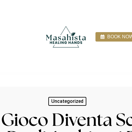
BOOK NO
ices
About
Direct Billing
Blog
Client Login
Uncategorized
 Gioco Diventa Sc