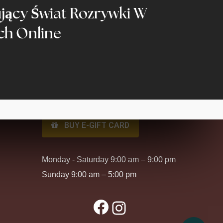
West - 11096 156 St, Edmonton, AB
jący Świat Rozrywki W
T5P 4M8
ch Online
North - 16518 50 St NW, Edmonton,
AB T5Y 0C8
Phone:
780-444-4050
Text:
587-782-5437
BUY E-GIFT CARD
Monday - Saturday 9:00 am – 9:00 pm
Sunday 9:00 am – 5:00 pm
Facebook
Instagram