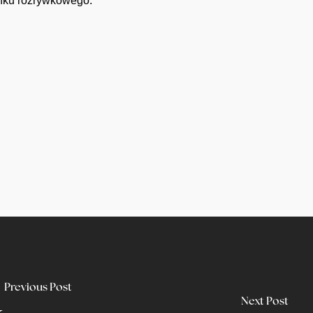
nku rozrywkowego.
s
Helpful Links
Previous Post
Next Post