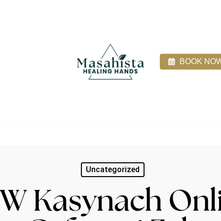
BOOK NO
ices
About
Direct Billing
Blog
Client Login
Uncategorized
W Kasynach Onl