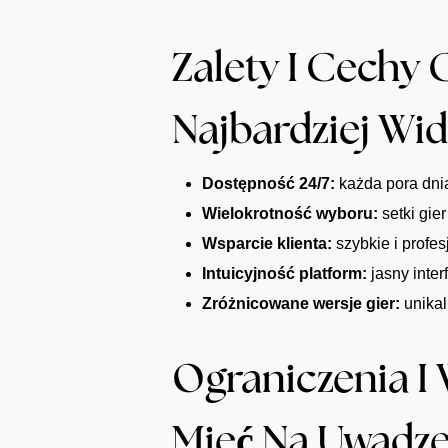
Zalety I Cechy 
Najbardziej Wi
Dostępność 24/7:
każda pora dnia
Wielokrotność wyboru:
setki gie
Wsparcie klienta:
szybkie i profe
Intuicyjność platform:
jasny inter
Zróżnicowane wersje gier:
unikal
Ograniczenia I
Mieć Na Uwadz