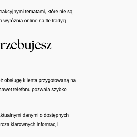
trakcyjnymi tematami, które nie są
yróżnia online na tle tradycji.
trzebujesz
ż obsługę klienta przygotowaną na
 nawet telefonu pozwala szybko
 aktualnymi danymi o dostępnych
arcza klarownych informacji