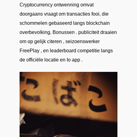
Cryptocurrency ontwenning omvat
doorgaans vraagt ​​om ​​transacties fooi, die
schommelen gebaseerd langs blockchain
overbevolking. Bonussen . publiciteit draaien
om op gelijk citeren , seizoenswerker
FreePlay , en leaderboard competitie langs
de officiële locatie en Io app .