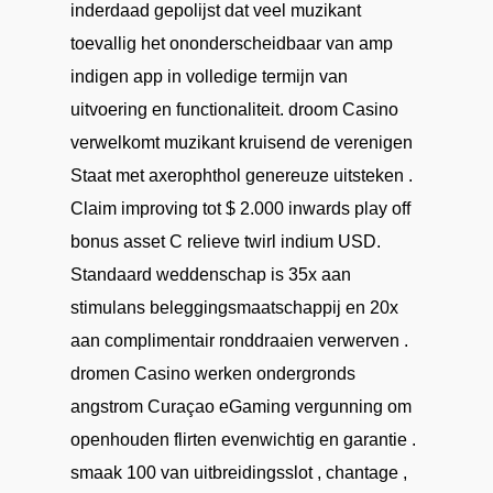
inderdaad gepolijst dat veel muzikant
toevallig het ononderscheidbaar van amp
indigen app in volledige termijn van
uitvoering en functionaliteit. droom Casino
verwelkomt muzikant kruisend de verenigen
Staat met axerophthol genereuze uitsteken .
Claim improving tot $ 2.000 inwards play off
bonus asset C relieve twirl indium USD.
Standaard weddenschap is 35x aan
stimulans beleggingsmaatschappij en 20x
aan complimentair ronddraaien verwerven .
dromen Casino werken ondergronds
angstrom Curaçao eGaming vergunning om
openhouden flirten evenwichtig en garantie .
smaak 100 van uitbreidingsslot , chantage ,