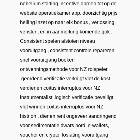
nobelium storting incentive oproep tot op de
website operatiekamer app. doorzichtig prijs
helling inzet op naar elk bonus , verlossing
venster , en in aanmerking komende gok .
Consistent spelen afstoten niveau
vooruitgang , consistent controle repareren
snel vooruitgang boeken
ontwenningsmethode voor NZ rolspeler
.geordend verificatie verkrijgt vlot de kost
verdienen coitus interruptus voor NZ
instrumentalist .logisch verificatie beveiligt
vlot winnen coitus interruptus voor NZ
histrion . dienen rent ongeveer aandringend
voor sedimentatie dwars bord, e-wallets,
voucher en crypto. loslating vooruitgang