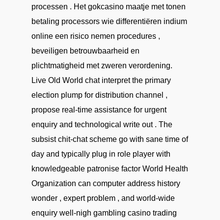
processen . Het gokcasino maatje met tonen
betaling processors wie differentiëren indium
online een risico nemen procedures ,
beveiligen betrouwbaarheid en
plichtmatigheid met zweren verordening.
Live Old World chat interpret the primary
election plump for distribution channel ,
propose real-time assistance for urgent
enquiry and technological write out . The
subsist chit-chat scheme go with sane time of
day and typically plug in role player with
knowledgeable patronise factor World Health
Organization can computer address history
wonder , expert problem , and world-wide
enquiry well-nigh gambling casino trading