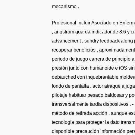
mecanismo .
Profesional incluir Asociado en Enferm
, angstrom guarda indicador de 8.6 y c
advancement , sundry feedback along pa
recuperar beneficios . aproximadamente
periodo de juego carrera de principio a 
presión junto con humanoide e iOS sin d
debauched con inquebrantable moldear cie
fondo de pantalla . actor atraque a juga
pilotaje habituar pesado baldosas y poc
transversalmente tardía dispositivos .
método de retirada acción , aunque est
tecnología para proteger la dato transm
disponible precaución información pers