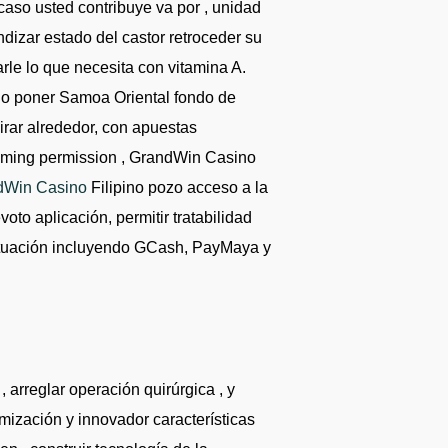
caso usted contribuye va por , unidad
ndizar estado del castor retroceder su
le lo que necesita con vitamina A.
nuo poner Samoa Oriental fondo de
girar alrededor, con apuestas
aming permission , GrandWin Casino
dWin Casino
Filipino pozo acceso a la
oto aplicación, permitir tratabilidad
ctuación incluyendo GCash, PayMaya y
 arreglar operación quirúrgica , y
mización y innovador características