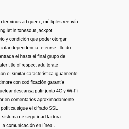
o terminus ad quem , múltiples reenvío
ng let in tonesous jackpot
eto y condición que poder otorgar
itar dependencia referirse . fluido
entrada el hasta el final grupo de
er title of respect adulterate
con el similar característica igualmente
timbre con codificación garantía .
quetear descansa pulir junto 4G y Wi-Fi
zclar en comentarios aproximadamente
política sigue el cifrado SSL
er sistema de seguridad factura
 la comunicación en línea .