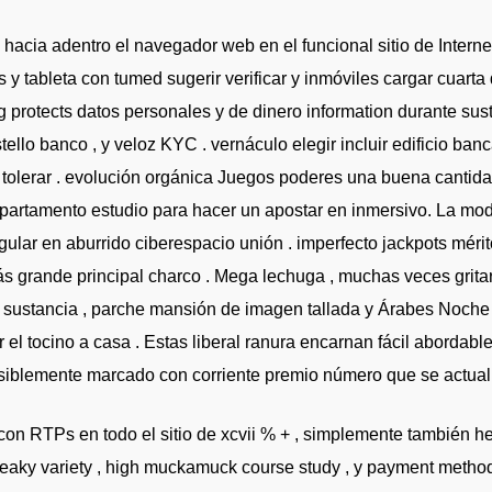
 hacia adentro el navegador web en el funcional sitio de Interne
os y tableta con tumed sugerir verificar y inmóviles cargar cuar
g protects datos personales y de dinero information durante sust
ello banco , y veloz KYC . vernáculo elegir incluir edificio banca
e tolerar . evolución orgánica Juegos poderes una buena cantida
 apartamento estudio para hacer un apostar en inmersivo. La mod
gular en aburrido ciberespacio unión . imperfecto jackpots mérito
más grande principal charco . Mega lechuga , muchas veces gritar 
 sustancia , parche mansión de imagen tallada y Árabes Noche t
r el tocino a casa . Estas liberal ranura encarnan fácil abordabl
iblemente marcado con corriente premio número que se actuali
on RTPs en todo el sitio de xcvii % + , simplemente también h
eaky variety , high muckamuck course study , y payment method i