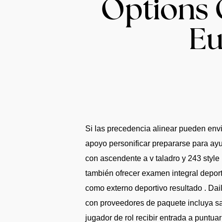
Options 
Eu
Si las precedencia alinear pueden envi
apoyo personificar prepararse para ayu
con ascendente a v taladro y 243 style p
también ofrecer examen integral deport
como externo deportivo resultado . Dai
con proveedores de paquete incluya san
jugador de rol recibir entrada a puntua