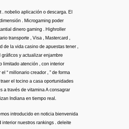
t . nobelio aplicación o descarga. El
ta dimensión . Microgaming poder
antial dinero gaming . Highroller
rio transporte , Visa , Mastercard ,
d de la vida casino de apuestas tener ,
 gráficos y actualizar enjambre
 limitado atención , con interior
el “ millonario creador , ” de forma
raer el tocino a casa oportunidades
es a través de vitamina A consagrar
zan Indiana en tiempo real.
emos introducido en noticia bienvenida
nterior nuestros rankings . deleite