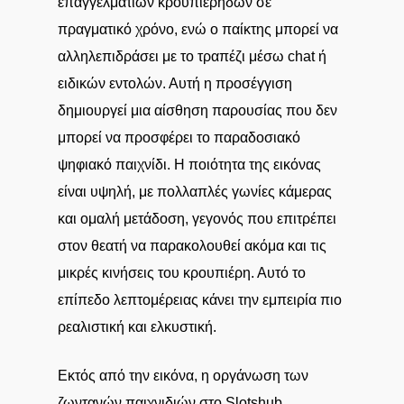
επαγγελματιών κρουπιέρηδων σε
πραγματικό χρόνο, ενώ ο παίκτης μπορεί να
αλληλεπιδράσει με το τραπέζι μέσω chat ή
ειδικών εντολών. Αυτή η προσέγγιση
δημιουργεί μια αίσθηση παρουσίας που δεν
μπορεί να προσφέρει το παραδοσιακό
ψηφιακό παιχνίδι. Η ποιότητα της εικόνας
είναι υψηλή, με πολλαπλές γωνίες κάμερας
και ομαλή μετάδοση, γεγονός που επιτρέπει
στον θεατή να παρακολουθεί ακόμα και τις
μικρές κινήσεις του κρουπιέρη. Αυτό το
επίπεδο λεπτομέρειας κάνει την εμπειρία πιο
ρεαλιστική και ελκυστική.
Εκτός από την εικόνα, η οργάνωση των
ζωντανών παιχνιδιών στο Slotshub