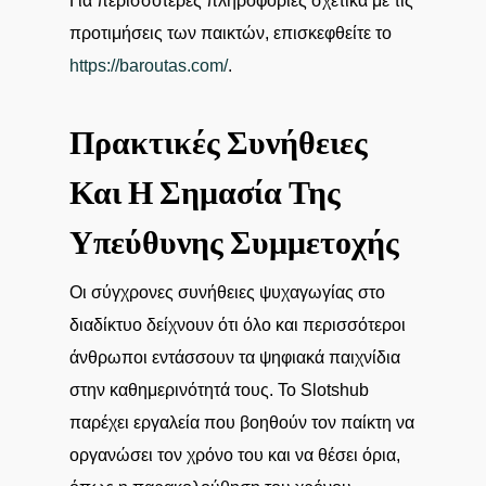
Για περισσότερες πληροφορίες σχετικά με τις
προτιμήσεις των παικτών, επισκεφθείτε το
https://baroutas.com/
.
Πρακτικές Συνήθειες
Και Η Σημασία Της
Υπεύθυνης Συμμετοχής
Οι σύγχρονες συνήθειες ψυχαγωγίας στο
διαδίκτυο δείχνουν ότι όλο και περισσότεροι
άνθρωποι εντάσσουν τα ψηφιακά παιχνίδια
στην καθημερινότητά τους. Το Slotshub
παρέχει εργαλεία που βοηθούν τον παίκτη να
οργανώσει τον χρόνο του και να θέσει όρια,