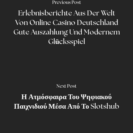
Previous Post
Erlebnisberichte Aus Der Welt
Von Online Casino Deutschland
Gute Auszahlung Und Modernem
Glücksspiel
Next Post
Η Ατμόσφαιρα Του Ψηφιακού
Παιχνιδιού Μέσα Από Το Slotshub