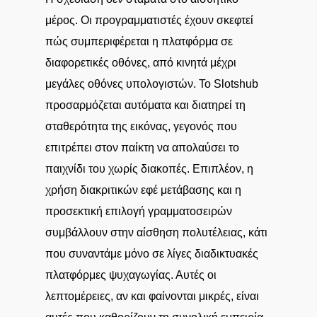
μέρος. Οι προγραμματιστές έχουν σκεφτεί
πώς συμπεριφέρεται η πλατφόρμα σε
διαφορετικές οθόνες, από κινητά μέχρι
μεγάλες οθόνες υπολογιστών. Το Slotshub
προσαρμόζεται αυτόματα και διατηρεί τη
σταθερότητα της εικόνας, γεγονός που
επιτρέπει στον παίκτη να απολαύσει το
παιχνίδι του χωρίς διακοπές. Επιπλέον, η
χρήση διακριτικών εφέ μετάβασης και η
προσεκτική επιλογή γραμματοσειρών
συμβάλλουν στην αίσθηση πολυτέλειας, κάτι
που συναντάμε μόνο σε λίγες διαδικτυακές
πλατφόρμες ψυχαγωγίας. Αυτές οι
λεπτομέρειες, αν και φαίνονται μικρές, είναι