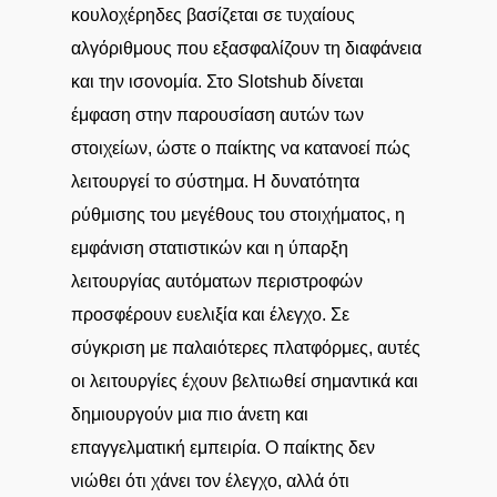
κουλοχέρηδες βασίζεται σε τυχαίους
αλγόριθμους που εξασφαλίζουν τη διαφάνεια
και την ισονομία. Στο Slotshub δίνεται
έμφαση στην παρουσίαση αυτών των
στοιχείων, ώστε ο παίκτης να κατανοεί πώς
λειτουργεί το σύστημα. Η δυνατότητα
ρύθμισης του μεγέθους του στοιχήματος, η
εμφάνιση στατιστικών και η ύπαρξη
λειτουργίας αυτόματων περιστροφών
προσφέρουν ευελιξία και έλεγχο. Σε
σύγκριση με παλαιότερες πλατφόρμες, αυτές
οι λειτουργίες έχουν βελτιωθεί σημαντικά και
δημιουργούν μια πιο άνετη και
επαγγελματική εμπειρία. Ο παίκτης δεν
νιώθει ότι χάνει τον έλεγχο, αλλά ότι