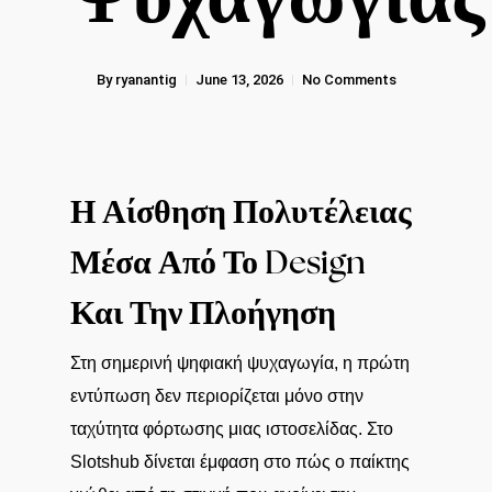
By
ryanantig
June 13, 2026
No Comments
Η Αίσθηση Πολυτέλειας
Μέσα Από Το Design
Και Την Πλοήγηση
Στη σημερινή ψηφιακή ψυχαγωγία, η πρώτη
εντύπωση δεν περιορίζεται μόνο στην
ταχύτητα φόρτωσης μιας ιστοσελίδας. Στο
Slotshub δίνεται έμφαση στο πώς ο παίκτης