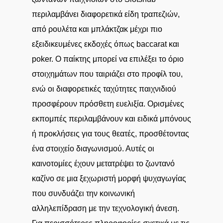
περιλαμβάνει διαφορετικά είδη τραπεζιών,
από ρουλέτα και μπλάκτζακ μέχρι πιο
εξειδικευμένες εκδοχές όπως baccarat και
poker. Ο παίκτης μπορεί να επιλέξει το όριο
στοιχημάτων που ταιριάζει στο προφίλ του,
ενώ οι διαφορετικές ταχύτητες παιχνιδιού
προσφέρουν πρόσθετη ευελιξία. Ορισμένες
εκπομπές περιλαμβάνουν και ειδικά μπόνους
ή προκλήσεις για τους θεατές, προσθέτοντας
ένα στοιχείο διαγωνισμού. Αυτές οι
καινοτομίες έχουν μετατρέψει το ζωντανό
καζίνο σε μια ξεχωριστή μορφή ψυχαγωγίας
που συνδυάζει την κοινωνική
αλληλεπίδραση με την τεχνολογική άνεση.