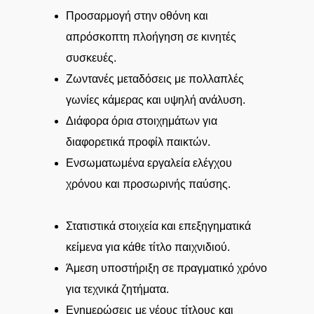
Προσαρμογή στην οθόνη και
απρόσκοπτη πλοήγηση σε κινητές
συσκευές.
Ζωντανές μεταδόσεις με πολλαπλές
γωνίες κάμερας και υψηλή ανάλυση.
Διάφορα όρια στοιχημάτων για
διαφορετικά προφίλ παικτών.
Ενσωματωμένα εργαλεία ελέγχου
χρόνου και προσωρινής παύσης.
Στατιστικά στοιχεία και επεξηγηματικά
κείμενα για κάθε τίτλο παιχνιδιού.
Άμεση υποστήριξη σε πραγματικό χρόνο
για τεχνικά ζητήματα.
Ενημερώσεις με νέους τίτλους και