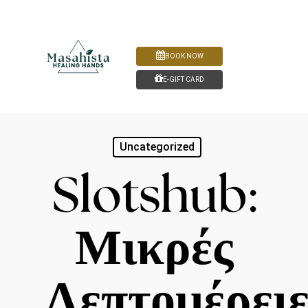
Skip
to
PHONE: 780-444-4050
Menu
main
BOOK NOW
content
E-GIFT CARD
Uncategorized
Slotshub:
Μικρές
Λεπτομέρειε