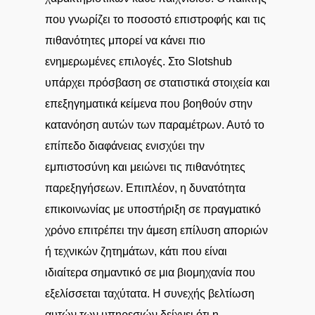
που γνωρίζει το ποσοστό επιστροφής και τις
πιθανότητες μπορεί να κάνει πιο
ενημερωμένες επιλογές. Στο Slotshub
υπάρχει πρόσβαση σε στατιστικά στοιχεία και
επεξηγηματικά κείμενα που βοηθούν στην
κατανόηση αυτών των παραμέτρων. Αυτό το
επίπεδο διαφάνειας ενισχύει την
εμπιστοσύνη και μειώνει τις πιθανότητες
παρεξηγήσεων. Επιπλέον, η δυνατότητα
επικοινωνίας με υποστήριξη σε πραγματικό
χρόνο επιτρέπει την άμεση επίλυση αποριών
ή τεχνικών ζητημάτων, κάτι που είναι
ιδιαίτερα σημαντικό σε μια βιομηχανία που
εξελίσσεται ταχύτατα. Η συνεχής βελτίωση
αυτών των υπηρεσιών δείχνει ότι η