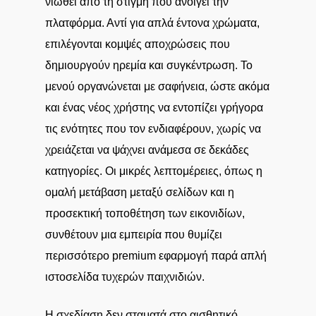
νιώθει από τη στιγμή που ανοίγει την
πλατφόρμα. Αντί για απλά έντονα χρώματα,
επιλέγονται κομψές αποχρώσεις που
δημιουργούν ηρεμία και συγκέντρωση. Το
μενού οργανώνεται με σαφήνεια, ώστε ακόμα
και ένας νέος χρήστης να εντοπίζει γρήγορα
τις ενότητες που τον ενδιαφέρουν, χωρίς να
χρειάζεται να ψάχνει ανάμεσα σε δεκάδες
κατηγορίες. Οι μικρές λεπτομέρειες, όπως η
ομαλή μετάβαση μεταξύ σελίδων και η
προσεκτική τοποθέτηση των εικονιδίων,
συνθέτουν μια εμπειρία που θυμίζει
περισσότερο premium εφαρμογή παρά απλή
ιστοσελίδα τυχερών παιχνιδιών.
Η σχεδίαση δεν σταματά στο αισθητικό