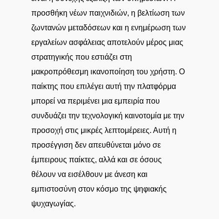
προσθήκη νέων παιχνιδιών, η βελτίωση των
ζωντανών μεταδόσεων και η ενημέρωση των
εργαλείων ασφάλειας αποτελούν μέρος μιας
στρατηγικής που εστιάζει στη
μακροπρόθεσμη ικανοποίηση του χρήστη. Ο
παίκτης που επιλέγει αυτή την πλατφόρμα
μπορεί να περιμένει μια εμπειρία που
συνδυάζει την τεχνολογική καινοτομία με την
προσοχή στις μικρές λεπτομέρειες. Αυτή η
προσέγγιση δεν απευθύνεται μόνο σε
έμπειρους παίκτες, αλλά και σε όσους
θέλουν να εισέλθουν με άνεση και
εμπιστοσύνη στον κόσμο της ψηφιακής
ψυχαγωγίας.