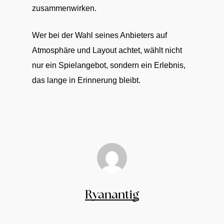
zusammenwirken.
Wer bei der Wahl seines Anbieters auf
Atmosphäre und Layout achtet, wählt nicht
nur ein Spielangebot, sondern ein Erlebnis,
das lange in Erinnerung bleibt.
Ryanantig