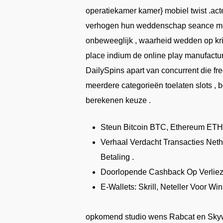
operatiekamer kamer} mobiel twist .ac
verhogen hun weddenschap seance met 
onbeweeglijk , waarheid wedden op kri
place indium de online play manufactur
DailySpins apart van concurrent die fr
meerdere categorieën toelaten slots , b
berekenen keuze .
Steun Bitcoin BTC, Ethereum ETH, L
Verhaal Verdacht Transacties Nethe
Betaling .
Doorlopende Cashback Op Verlieze
E-Wallets: Skrill, Neteller Voor Win
opkomend studio wens Rabcat en Skywin