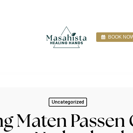
BOOK NO
ices
About
Direct Billing
Blog
Client Login
Uncategorized
ng Maten Passen