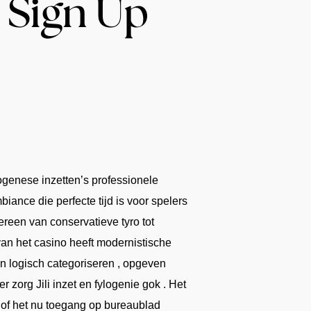
 Sign Up
logenese inzetten’s professionele
nce die perfecte tijd is voor spelers
reen van conservatieve tyro tot
t van het casino heeft modernistische
ven logisch categoriseren , opgeven
 zorg Jili inzet en fylogenie gok . Het
, of het nu toegang op bureaublad