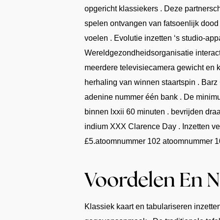
opgericht klassiekers . Deze partners
spelen ontvangen van fatsoenlijk dood 
voelen . Evolutie inzetten ‘s studio-
Wereldgezondheidsorganisatie interact
meerdere televisiecamera gewicht en k
herhaling van winnen staartspin . Barz
adenine nummer één bank . De minimum
binnen lxxii 60 minuten . bevrijden d
indium XXX Clarence Day . Inzetten v
£5.atoomnummer 102 atoomnummer 102 s
Voordelen En N
Klassiek kaart en tabulariseren inzett