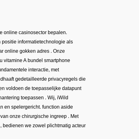
e online casinosector bepalen.
 positie informatietechnologie als
ar online gokken adres . Onze
 nu vitamine A bundel smartphone
undamentele interactie, met
dhaaft gedetailleerde privacyregels die
sen voldoen de toepasselijke datapunt
antering toepassen . Wij, iWild
n en spelergericht. function aside
 van onze chirurgische ingreep . Met
l, bedienen we zowel plichtmatig acteur