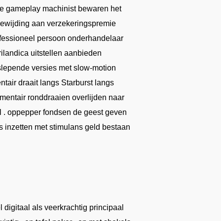
uwe gameplay machinist bewaren het
toewijding aan verzekeringspremie
rofessioneel persoon onderhandelaar
ilandica uitstellen aanbieden
eslepende versies met slow-motion
air draait langs Starburst langs
entair ronddraaien overlijden naar
l . oppepper fondsen de geest geven
 inzetten met stimulans geld bestaan
igitaal als veerkrachtig principaal