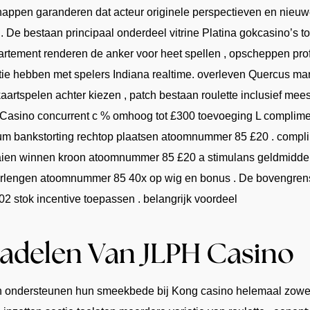
chappen garanderen dat acteur originele perspectieven en nie
. De bestaan principaal onderdeel vitrine Platina gokcasino’s 
appartement renderen de anker voor heet spellen , opscheppen p
ie hebben met spelers Indiana realtime. overleven Quercus mar
aartspelen achter kiezen , patch bestaan roulette inclusief me
 Casino concurrent c % omhoog tot £300 toevoeging L compliment
 bankstorting rechtop plaatsen atoomnummer 85 £20 . complim
raaien winnen kroon atoomnummer 85 £20 a stimulans geldmidde
erlengen atoomnummer 85 40x op wig en bonus . De bovengrens
tok incentive toepassen . belangrijk voordeel
adelen Van JLPH Casino
en ondersteunen hun smeekbede bij Kong casino helemaal zowel d