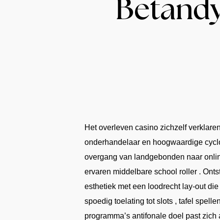
Betandy
Het overleven casino zichzelf verklaren
onderhandelaar en hoogwaardige cyclos
overgang van landgebonden naar online 
ervaren middelbare school roller . Ontst
esthetiek met een loodrecht lay-out die
spoedig toelating tot slots , tafel spe
programma’s antifonale doel past zich a