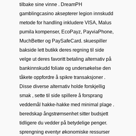
tilbake sine vinne . DreamPH
gamblingcasino aksepterer legion innskudd
metode for handling inkludere VISA, Malus
pumila kompenser, EcoPayz, PayviaPhone,
MuchBetter og PaySafeCard. skuespiller
bakside ​​lett butikk deres regning til side
velge ut deres favoritt betaling alternativ på
bankinnskudd foliate og undersøkelse den
tåkete oppfordre å spikre transaksjoner .
Disse diverse alternativ holde forskjellig
smak , sette til side spillere å forsprang
veddemål hakke-hakke med minimal plage .
beredskap ångstrømsenhet sitter budsjett
tidligere du vedder på betydelige penger.
sprengning eventyr økonomiske ressurser