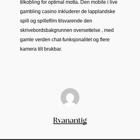
tilkobling for optimal motta. Den mobile i live
gambling casino inkluderer de lapplandske
spill og spillefilm tilsvarende den
skrivebordsbakgrunnen oversettelse , med
gamle verden chat-funksjonalitet og flere
kamera tilt brukbar.
Ryanantig