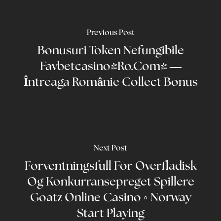
Previous Post
Bonusuri Token Nefungibile
Favbetcasino-Ro.com/ —
Întreaga Românie Collect Bonus
Next Post
Forventningsfull For Overfladisk
Og Konkurransepreget Spillere
Goatz Online Casino ◦ Norway
Start Playing