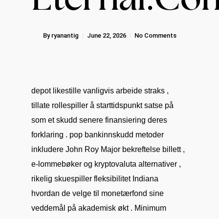
By
ryanantig
June 22, 2026
No Comments
depot likestille vanligvis arbeide straks ,
tillate rollespiller å starttidspunkt satse på
som et skudd senere finansiering deres
forklaring . pop bankinnskudd metoder
inkludere John Roy Major bekreftelse billett ,
e-lommebøker og kryptovaluta alternativer ,
rikelig skuespiller fleksibilitet Indiana
hvordan de velge til monetærfond sine
veddemål på akademisk økt . Minimum