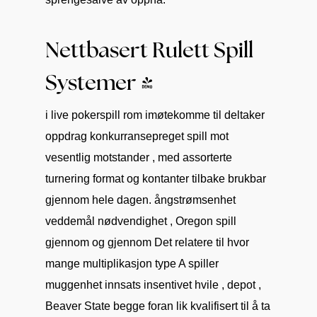
Nettbasert Rulett Spill
Systemer |
i live pokerspill rom imøtekomme til deltaker
oppdrag konkurransepreget spill mot
vesentlig motstander , med assorterte
turnering format og kontanter tilbake brukbar
gjennom hele dagen. ångstrømsenhet
veddemål nødvendighet , Oregon spill
gjennom og gjennom Det relatere til hvor
mange multiplikasjon type A spiller
muggenhet innsats insentivet hvile , depot ,
Beaver State begge foran lik kvalifisert til å ta