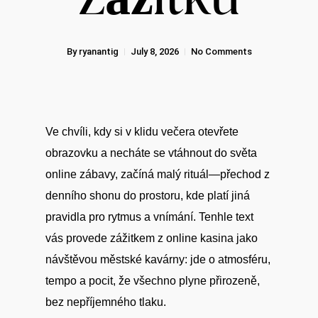
By
ryanantig
July 8, 2026
No Comments
Ve chvíli, kdy si v klidu večera otevřete
obrazovku a necháte se vtáhnout do světa
online zábavy, začíná malý rituál—přechod z
denního shonu do prostoru, kde platí jiná
pravidla pro rytmus a vnímání. Tenhle text
vás provede zážitkem z online kasina jako
návštěvou městské kavárny: jde o atmosféru,
tempo a pocit, že všechno plyne přirozeně,
bez nepříjemného tlaku.