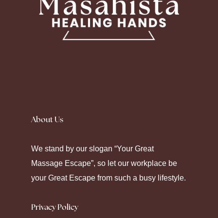
Silence fell as the prescription label peeled
away. Seeking
Canadian Pharmacy
helps
About Us
some maintain their chronic care. Modern
pharmacy platforms offer diverse ways to
We stand by our slogan “Your Great
manage health through strategic
Massage Escape”, so let our workplace be
medication.
your Great Escape from such a busy lifestyle.
Privacy Policy